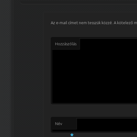
Az e-mail címet nem tesszük közzé.
A kötelező 
Hozzászólás
Név
*