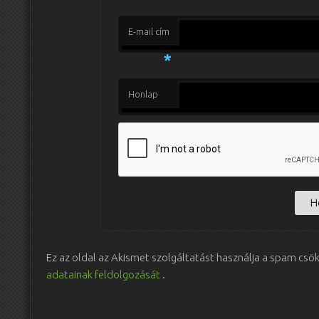
E-mail cím
*
Honlap
Ez az oldal az Akismet szolgáltatást használja a spam csö
adatainak feldolgozását
.