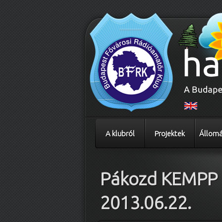
A klubról
Projektek
Állomá
Pákozd KEMPP
2013.06.22.