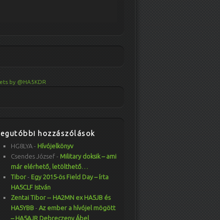
ets by @HA5KDR
Legutóbbi hozzászólások
HG8LYA
-
Hívójelkönyv
Csendes József
-
Military doksik – ami
már elérhető, letölthető…
Tibor
-
Egy 2015-ös Field Day – írta
HA5CLF István
Zentai Tibor -- HA2MN ex HA5JB és
HA5YBB
-
Az ember a hívójel mögött
– HA5AJR Debreczeny Ábel