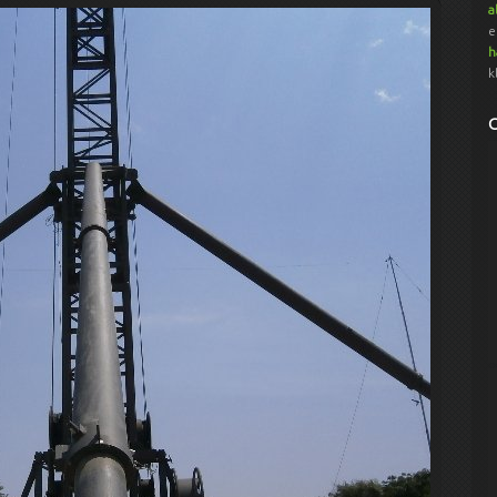
a
e
h
k