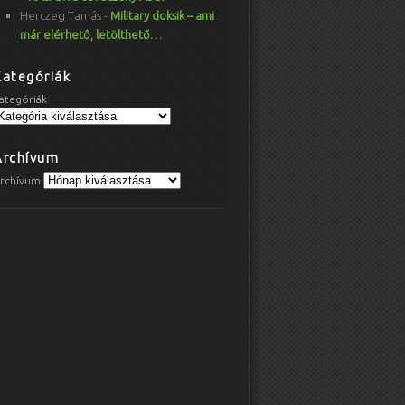
Herczeg Tamás
-
Military doksik – ami
már elérhető, letölthető…
Kategóriák
ategóriák
Archívum
rchívum