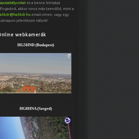
lapszabályunkat
és a benne leírtakat
lfogadod, akkor nincs más teendőd, mint a
a5kdr@ha5kdr.hu
email-címen, vagy egy
lubnapon jelentkezni nálunk!
Online webkamerák