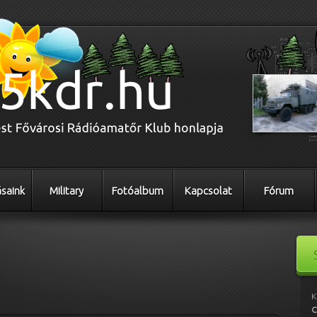
saink
Military
Fotóalbum
Kapcsolat
Fórum
K
C