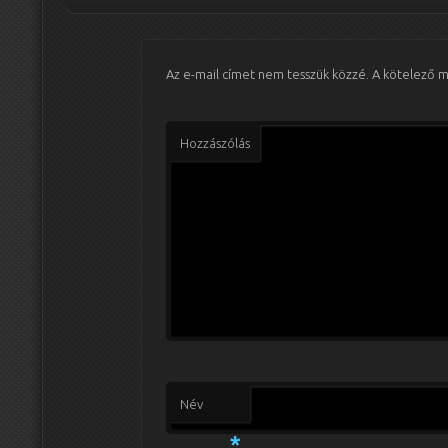
Az e-mail címet nem tesszük közzé.
A kötelező 
Hozzászólás
Név
*