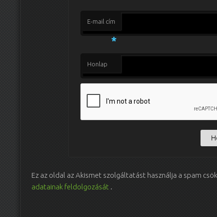
E-mail cím
*
Honlap
Ez az oldal az Akismet szolgáltatást használja a spam csö
adatainak feldolgozását
.