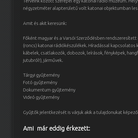
Terveink között szerepel egy katonai rádió múzeum. Hel
négyzetméter alapterületű volt katonai objektumban les
Amit és akit keresünk:
Főként magyar és a Varsói Szerződésben rendszeresíte
(roncs) katonai rádiókészülékek. Híradással kapcsolatos 
kábelek, csatlakozók, dobozok, leírások, fényképek, hangf
jutubról!), járművek.
Tárgyi gyűjtemény
Fotó gyűjtemény
Dokumentum gyűjtemény
Videó gyűjtemény
Gyűjtők jelentkezését is várjuk akik a tulajdonukat képező t
Ami már eddig érkezett: