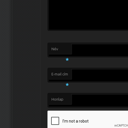
Név
*
E-mail cím
*
Honlap