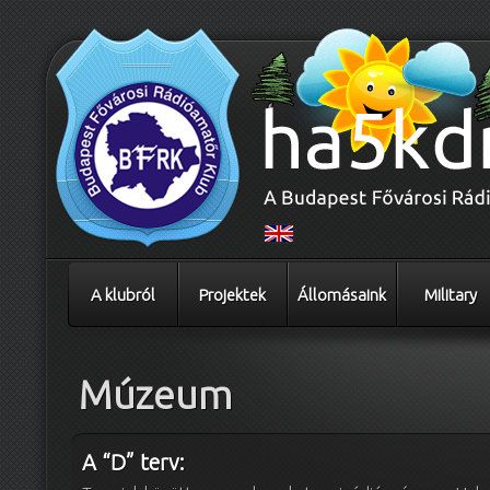
A klubról
Projektek
Állomásaink
Military
Múzeum
A “D” terv: