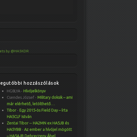
ets by @HA5KDR
Legutóbbi hozzászólások
HG8LYA
-
Hívójelkönyv
Csendes József
-
Military doksik – ami
már elérhető, letölthető…
Tibor
-
Egy 2015-ös Field Day – írta
HA5CLF István
Zentai Tibor -- HA2MN ex HA5JB és
HA5YBB
-
Az ember a hívójel mögött
– HA5AJR Debreczeny Ábel