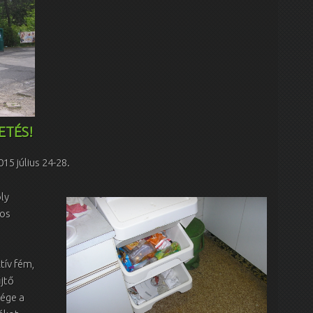
ETÉS!
015 július 24-28.
ly
tos
tív fém,
jtő
sége a