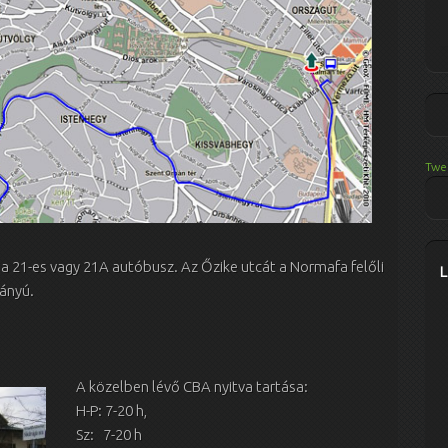
Twe
 a 21-es vagy 21A autóbusz. Az Őzike utcát a Normafa felőli
rányú.
A közelben lévő CBA nyitva
tartása:
H-P: 7-20 h,
Sz: 7-20 h