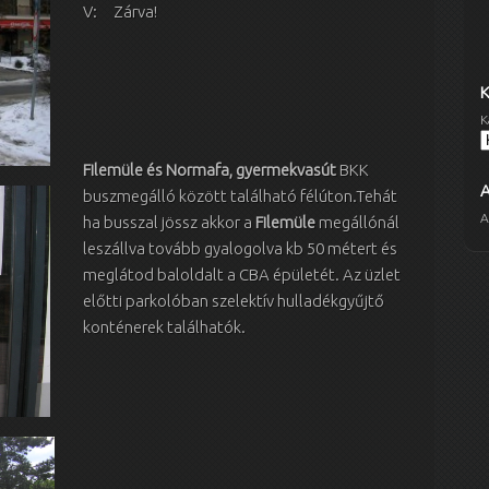
V: Zárva!
K
Filemüle és Normafa, gyermekvasút
BKK
buszmegálló között található félúton.Tehát
A
ha busszal jössz akkor a
Filemüle
megállónál
leszállva tovább gyalogolva kb 50 métert és
meglátod baloldalt a CBA épületét. Az üzlet
előtti parkolóban szelektív hulladékgyűjtő
konténerek találhatók.