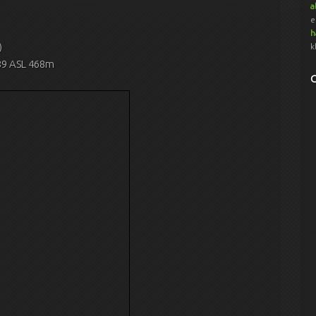
a
e
h
)
k
389 ASL 468m