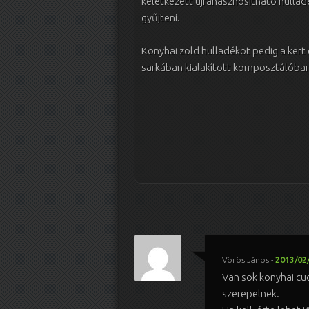
keletkezett újrahasznosítható hullad
gyűjteni.
Konyhai zöld hulladékot pedig a kert 
sarkában kialakított komposztálóban
Vörös János
-
2013/02/
Van sok konyhai cuc
szerepelnek.