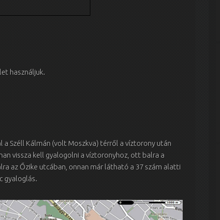
et használjuk.
 a Széll Kálmán (volt Moszkva) térről a víztorony után
nan vissza kell gyalogolni a víztoronyhoz, ott balra a
alra az Őzike utcában, onnan már látható a 37 szám alatti
c gyaloglás.