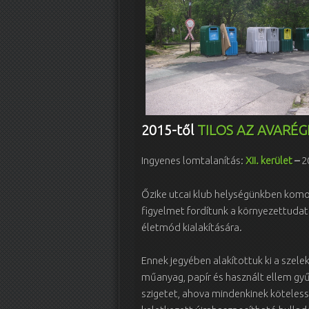
2015-től
TILOS AZ AVARÉG
Ingyenes lomtalanítás:
XII. kerület
–
2
Őzike utcai klub helységünkben komo
figyelmet fordítunk a környezettuda
életmód kialakítására.
Ennek jegyében alakítottuk ki a szelek
műanyag, papír és használt ellem gyű
szigetet, ahova mindenkinek köteles