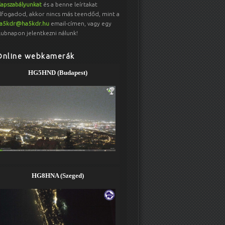
lapszabályunkat
és a benne leírtakat
lfogadod, akkor nincs más teendőd, mint a
a5kdr@ha5kdr.hu
email-címen, vagy egy
lubnapon jelentkezni nálunk!
Online webkamerák