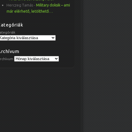
Herczeg Tamás
-
Military doksik – ami
már elérhető, letölthető…
Kategóriák
ategóriák
Archívum
rchívum