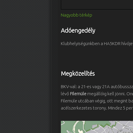
Nagyobb térkép
Adóengedély
Klubhelyiségünkben a HA5KDR hívójel
Megközelítés
BKV-val: a 21-es vagy 21A autóbusszal
lévő
Filemüle
megállóig kell jönni. On
Filemüle utcában végig, ott megint b
acélszerkezetes torony. Mindez 5 per