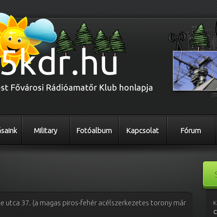
saink
Military
Fotóalbum
Kapcsolat
Fórum
ike utca 37. (a magas piros-fehér acélszerkezetes torony már
K
C