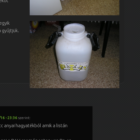
ékot
egyik
 gyűjtjük.
16 - 23:36
szerint:
c anyai hagyatékból amik a listán