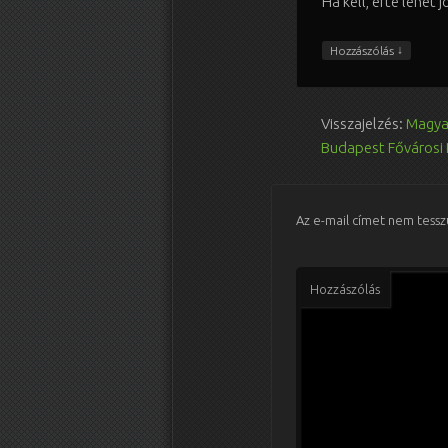
Ha kell, érte lehet
↓
Hozzászólás
Visszajelzés:
Magyar
Budapest Fővárosi
Az e-mail címet nem tessz
Hozzászólás