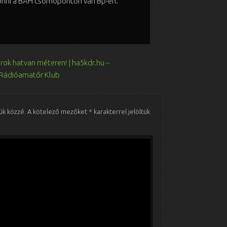
 jönni a BAH csomóponton van Bp-en.
ok hatvan méteren! | ha5kdr.hu –
 Rádióamatőr Klub
ük közzé.
A kötelező mezőket
*
karakterrel jelöltük