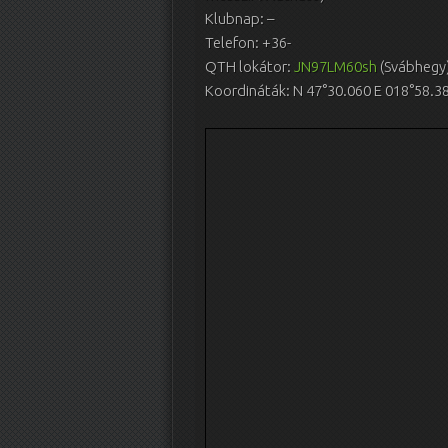
Klubnap: –
Telefon: +36-
QTH lokátor:
JN97LM60sh
(Svábhegy
Koordináták: N 47°30.060 E 018°58.