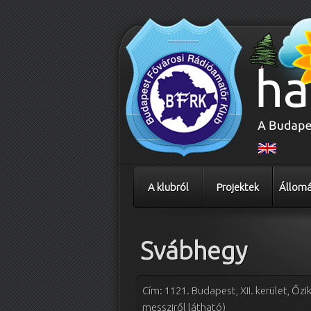
A klubról
Projektek
Állomá
Svábhegy
Cím: 1121. Budapest, XII. kerület, Őz
messziről látható)