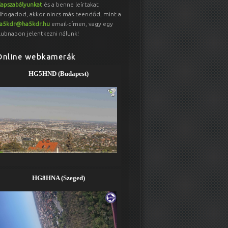
lapszabályunkat
és a benne leírtakat
lfogadod, akkor nincs más teendőd, mint a
a5kdr@ha5kdr.hu
email-címen, vagy egy
lubnapon jelentkezni nálunk!
Online webkamerák