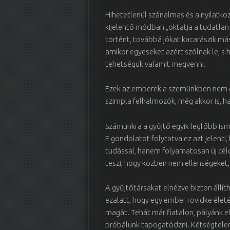
Hihetetlenül szánalmas és a nyilatko
kijelentő módban „oktatja a tudatlan 
történt, továbbá jókat kacarászik má
amikor egyeseket azért szólnak le, s
tehetségük valamit megvenni.
Ezek az emberek a szemünkben nem gy
szimpla felhalmozók, még akkor is, h
Számunkra a gyűjtő egyik legfőbb ism
E gondolatot folytatva ez azt jelenti
tudással, hanem folyamatosan új célo
teszi, hogy közben nem ellenségeket
A gyűjtőtársakat elnézve bizton állíth
ezalatt, hogy egy ember rövidke élet
magát. Tehát már fiatalon, pályánk e
próbálunk tapogatódzni. Kétségtelen,