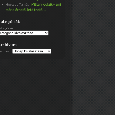
Herczeg Tamás
-
Military doksik – ami
már elérhető, letölthető…
Kategóriák
ategóriák
Archívum
rchívum