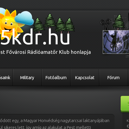
saink
Military
Fotóalbum
Kapcsolat
Fórum
zdődött egy, a Magyar Honvédség nagytarcsai laktanyájában
K
C
 sikeres lett, így amíg az alakulat a Pest melletti