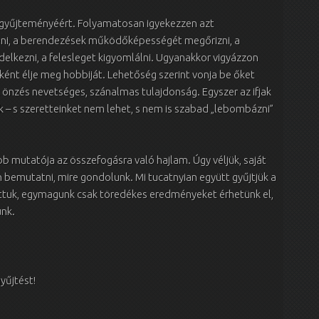
ik gyűjteményéért. Folyamatosan igyekezzen azt
eni, a berendezések működőképességét megőrizni, a
lkezni, a felesleget kigyomlálni. Ugyanakkor vigyázzon
lként élje meg hobbiját. Lehetőség szerint vonja be őket
nzés nevetséges, szánalmas tulajdonság. Egyszer az ifjak
 – s szeretteinket nem lehet, s nem is szabad „lebombázni”
b mutatója az összefogásra való hajlam. Úgy véljük, saját
 bemutatni, mire gondolunk. Mi tucatnyian együtt gyűjtjük a
áttuk, egymagunk csak töredékes eredményeket érhetünk el,
unk.
yűjtést!