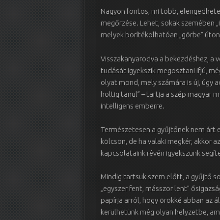
Nagyon fontos, mi több, elengedhetet
megőrzése. Lehet, sokak szemében „id
melyek borítékolhatóan „görbe” úton 
Visszakanyarodva a bekezdéshez, a vé
tudását igyekszik megosztani ifjú, még
olyat mond, mely számára is új, úgy a
holtig tanul” – tartja a szép magyar
intelligens emberre.
Természetesen a gyűjtőnek nem árt 
kölcsön, de ha valaki megkér, akkor a
kapcsolataink révén igyekszünk segíte
Mindig tartsuk szem előtt, a gyűjtő
„egyszer fent, másszor lent” ősigazság
papírja arról, hogy örökké abban az 
kerülhetünk még olyan helyzetbe, ami