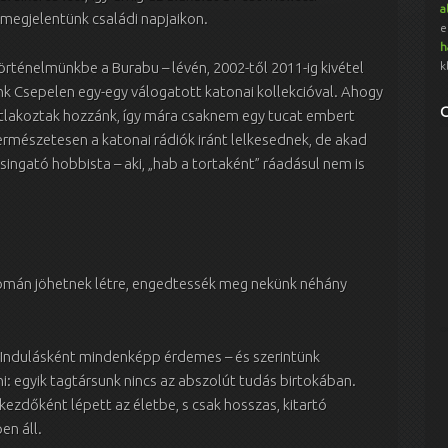
a
megjelentünk családi napjaikon.
e
h
örténelmünkbe a Burabu – lévén, 2002-től 2011-ig kivétel
k
k Csepelen egy-egy válogatott katonai kollekcióval. Ahogy
atlakoztak hozzánk, így mára csaknem egy tucat embert
ermészetesen a katonai rádiók iránt lelkesednek, de akad
ingató hobbista – aki, „hab a tortaként” ráadásul nem is
 nyomán jöhetnek létre, engedtessék meg nekünk néhány
. Indulásként mindenképp érdemes – és szerintünk
i: egyik tagtársunk nincs az abszolút tudás birtokában.
zdőként lépett az életbe, s csak hosszas, kitartó
en áll.