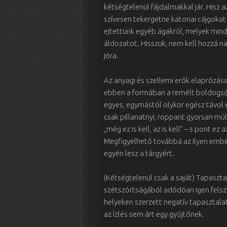
kétségtelenül fájdalmakkal jár. Hisz 
szívesen tekergetne katonai cájgokat 
ejtettünk egyéb ágakról, melyek mind
áldozatot. Hisszük, nem kell hozzá n
jóra.
Az anyagi és szellemi erők elaprózása
ebben a formában a remélt boldogság
egyes, egymástól olykor egész távol 
csak pillanatnyi, roppant gyorsan múl
„még ez is kell, az is kell” – s pont e
Megfigyelhető továbbá az ilyen ember
egyén lesz a tárgyért.
(Kétségtelenül csak a saját) Tapaszta
szétszórtságából adódóan igen felszí
helyeken szerzett negatív tapasztalat
az ízlés sem árt egy gyűjtőnek.