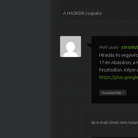
A HA5KDR csapata
Pfaff László
-
2015/05/2
Híradás és vegyivé
17-én Abasáron, a 
Fesztiválon. Képei a
https://plus.goo
↓
Hozzászólás
Az e-mail címet nem tessz