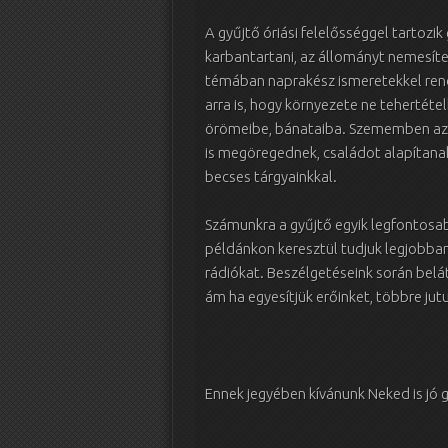
A gyűjtő óriási felelősséggel tartoz
karbantartani, az állományt nemesít
témában naprakész ismeretekkel rende
arra is, hogy környezete ne tehertéte
örömeibe, bánataiba. Szememben az ö
is megöregednek, családot alapítanak
becses tárgyainkkal.
Számunkra a gyűjtő egyik legfontosab
példánkon keresztül tudjuk legjobban
rádiókat. Beszélgetéseink során bel
ám ha egyesítjük erőinket, többre jut
Ennek jegyében kívánunk Neked is jó g