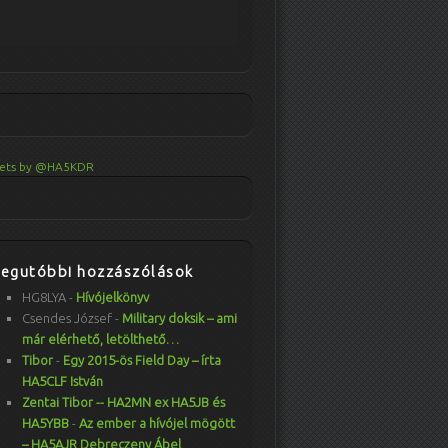
ets by @HA5KDR
Legutóbbi hozzászólások
HG8LYA
-
Hívójelkönyv
Csendes József
-
Military doksik – ami
már elérhető, letölthető…
Tibor
-
Egy 2015-ös Field Day – írta
HA5CLF István
Zentai Tibor -- HA2MN ex HA5JB és
HA5YBB
-
Az ember a hívójel mögött
– HA5AJR Debreczeny Ábel