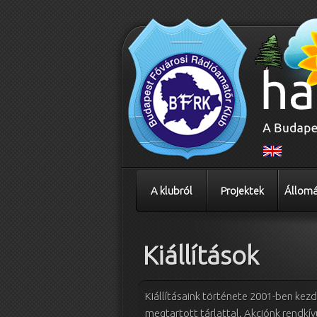
A klubról
Projektek
Állomá
Kiállítások
Kiállításaink története 2001-ben ke
megtartott tárlattal. Akciónk rendkívül