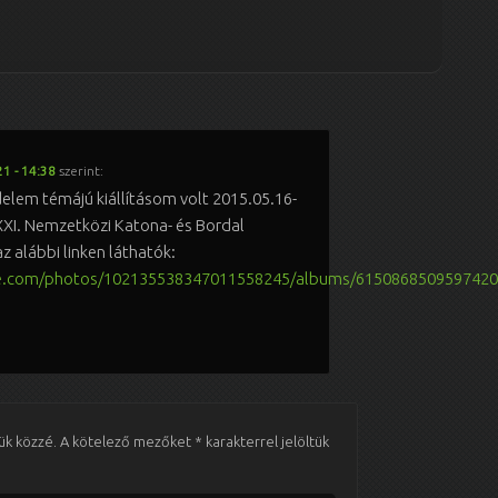
1 - 14:38
szerint:
delem témájú kiállításom volt 2015.05.16-
XXI. Nemzetközi Katona- és Bordal
z alábbi linken láthatók:
gle.com/photos/102135538347011558245/albums/615086850959742
ük közzé.
A kötelező mezőket
*
karakterrel jelöltük