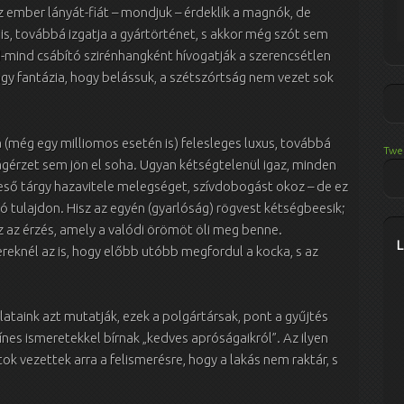
az ember lányát-fiát – mondjuk – érdeklik a magnók, de
is, továbbá izgatja a gyártörténet, s akkor még szót sem
-mind csábító szirénhangként hívogatják a szerencsétlen
agy fantázia, hogy belássuk, a szétszórtság nem vezet sok
 (még egy milliomos esetén is) felesleges luxus, továbbá
Twe
érzet sem jön el soha. Ugyan kétségtelenül igaz, minden
eső tárgy hazavitele melegséget, szívdobogást okoz – de ez
ó tulajdon. Hisz az egyén (gyarlóság) rögvest kétségbeesik;
z az az érzés, amely a valódi örömöt öli meg benne.
eknél az is, hogy előbb utóbb megfordul a kocka, s az
lataink azt mutatják, ezek a polgártársak, pont a gyűjtés
nes ismeretekkel bírnak „kedves apróságaikról”. Az ilyen
ok vezettek arra a felismerésre, hogy a lakás nem raktár, s