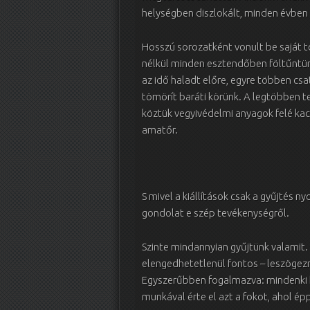
helységben diszlokált, minden évben 
Hosszú sorozatként vonult be saját t
nélkül minden esztendőben föltűntün
az idő haladt előre, egyre többen cs
tömörít baráti körünk. A legtöbben t
köztük vegyivédelmi anyagok felé kacs
amatőr.
S mivel a kiállítások csak a gyűjtés
gondolat e szép tevékenységről.
Szinte mindannyian gyűjtünk valamit
elengedhetetlenül fontos – leszögezn
Egyszerűbben fogalmazva: mindenki ke
munkával érte el azt a fokot, ahol épp