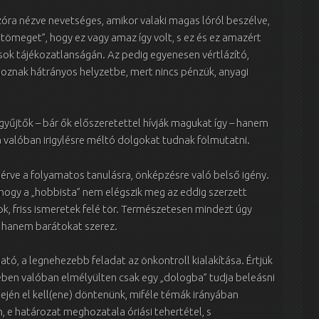
zóra nézve nevetséges, amikor valaki magas lóról beszélve,
tömeget”, hogy ez vagy amaz így volt, s ez és ez amazért
sok tájékozatlanságán. Az pedig egyenesen vértlázító,
 hoznak hátrányos helyzetbe, mert nincs pénzük, anyagi
űjtők – bár ők előszeretettel hívják magukat így – hanem
a valóban irigylésre méltó dolgokat tudnak fölmutatni.
érve a folyamatos tanulásra, önképzésre való belső igény.
, hogy a „hobbista” nem elégszik meg az eddig szerzett
k, friss ismeretek felé tör. Természetesen mindezt úgy
, hanem barátokat szerez.
ató, a legnehezebb feladat az önkontroll kialakítása. Értjük
ében valóban elmélyülten csak egy „dologba” tudja beleásni
lején el kell(ene) döntenünk, miféle témák irányában
 e határozat meghozatala óriási tehertétel, s