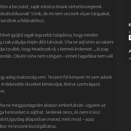
len a becsület, saját erkölcsi énünk sértetlenségének
ealisztikusnak” tűnik, de mi nem veszünk olyan tárgyakat,
kerültek a felkínálóhoz.
K
rbeli gyűjtő egyik legszebb tulajdona, hogy minden
 csak pályája elején álló társával. S ha ne adj Isten az valami
dja tovább, hogy hivatkozik rá, s kiemeli érdemeit. „Jó pap
 mondás. Okulni soha nem szégyen – ennek tagadása nem vall
A
egy adag óvatosság sem. Teszem föl könyvet mi sem adunk
z érdekesebb részeket kimásoljuk, illetve szerteágazó
ni.
 soha ne meggazdagodni akarjon embertársán. Ugyanis az
a bennünket is sújthat. Senkinek nincs, és nem is lesz
áldott/gazdag állapotban marad, mint most – azaz
kor mi leszünk kiszolgáltatva.