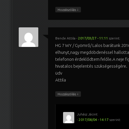
↓
Hozzászólás
Bende Attila
-
2017/03/27 - 11:11
szerint:
HG 7 WY / Gyömrő/ Lalos barátunk 201
elhunyt,nagy megdöbdenéssel hallottam
telefonon érdeklődtem felőle.A neje fi
hivatalos bejelentés szükségességére.
üdv
Attila
↓
Hozzászólás
Juhász Jácint
-
2017/08/04 - 14:17
szerint: