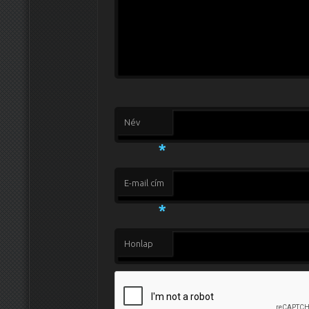
Név
*
E-mail cím
*
Honlap