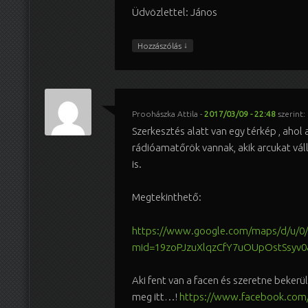
Üdvözlettel: János
↓
Hozzászólás
Proohászka Attila
-
2017/03/09 - 22:48
szerint:
Szerkesztés alatt van egy térkép , ahol 
rádióamatőrök vannak, akik arcukat vál
is.
Megtekinthető:
https://www.google.com/maps/d/u/0
mid=19zoPJzuXlqzCfY7uOUpOstSsyv0
Aki fent van a facen és szeretne bekerü
meg itt…!
https://www.facebook.com/