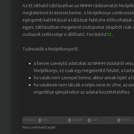
Az itt látható táblázatban az NMHH rádióamatőr hívójel
megtekinteni és keresni benne. A hívójelkönyv szinkroniz
egérgomb kattintással a táblázat fejlécére előhozhatjuk
egyes, táblázatban megjelenő oszlopokat (alapból csak 
oszlopok szélessége is állítható. Forráskód
itt
.
Tudnivalók a hívójelkönyvről:
a benne szereplő adatokat az NMHH oldaláról vessz
hívójelkönyv, ez csak egy megjelenítő felület, a tar
ha valaki nem szerepel benne, akkor annak lejárt a 
ha valakinek nem látszik a teljes neve és címe, az az
engedélye igénylésekor az adatai közzétételéhez
HÍVÓJEL
NÉV
VÁROS
CÍM
TÍPUS
Nincs elérhető adat!