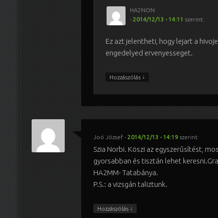
HA2NON
-
2014/12/13 - 14:11
szerint:
Ez azt jelentheti, hogy lejart a hivoj
engedelyed ervenyesseget.
↓
Hozzászólás
Joó József
-
2014/12/13 - 14:19
szerint:
Szia Norbi. Köszi az egyszerűsítést, mo
gyorsabban és tisztán lehet keresni.Gra
HA2MM- Tatabánya.
P.S.: a vizsgán taliztunk.
↓
Hozzászólás