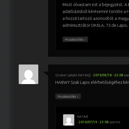
Most olvastam ezt a bejegyzést. A 
adatbázisból kérésemre törölte a H
a hozzá tartozó azonosítót a magy
adminisztrátor DK6LA. 73 de Lajos.
↓
Hozzászólás
Gruber László HA1WQ
-
2019/03/18 - 22:08
sze
HA8WY Szak Lajos elérhetőségéhez kérn
↓
Hozzászólás
HA7AR
-
2019/07/19 - 23:08
szerint: