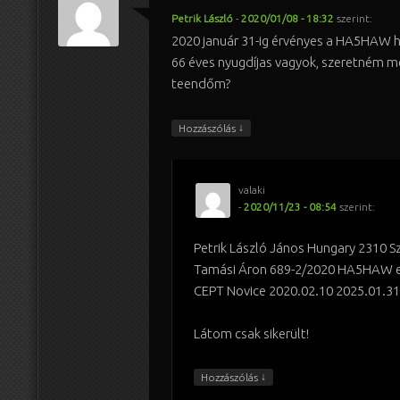
Petrik László
-
2020/01/08 - 18:32
szerint:
2020 január 31-ig érvényes a HA5HAW h
66 éves nyugdíjas vagyok, szeretném m
teendőm?
↓
Hozzászólás
valaki
-
2020/11/23 - 08:54
szerint:
Petrik László János Hungary 2310 S
Tamási Áron 689-2/2020 HA5HAW e
CEPT Novice 2020.02.10 2025.01.31
Látom csak sikerült!
↓
Hozzászólás