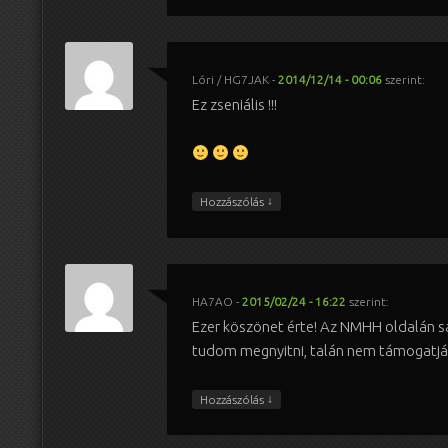
Lóri / HG7JAK
-
2014/12/14 - 00:06
szerint:
Ez zseniális !!!
↓
Hozzászólás
HA7AO
-
2015/02/24 - 16:22
szerint:
Ezer köszönet érte! Az NMHH oldalán s
tudom megnyitni, talán nem támogatják
↓
Hozzászólás