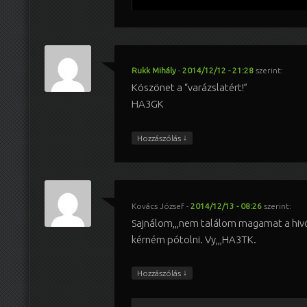
Rukk Mihály
-
2014/12/12 - 21:28
szerint:
Köszönet a “varázslatért!”
HA3GK
↓
Hozzászólás
Kovács József
-
2014/12/13 - 08:26
szerint:
Sajnálom,,,nem találom magamat a hivój
kérném pótolni. Vy,,,HA3TK.
↓
Hozzászólás