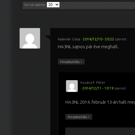
Sorok száma:
Kalamár Géza
-
2014/12/10 - 20:22
szerint:
HA3NL sajnos pár éve meghalt.
↓
Hozzászólás
Kovács-F. Péter
-
2014/12/11 - 10:19
szerint:
HA3NL 2014. február 13-án halt me
↓
Hozzászólás