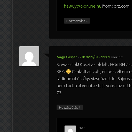
ha8wy@t-online.hu
from: qrz.com
↓
Hozzászólás
Nagy Gáspár
-
2019/11/03 - 11:01
szerint:
Szevasztok! Köszi az oldalt. HG6IRH Zso
KEY.
Családtag volt, én beszéltem r
rádióamatőr. Úgy vizsgázott le. Sajnos
nem tudta átvenni az lett volna az otth
73
↓
Hozzászólás
HA6LT