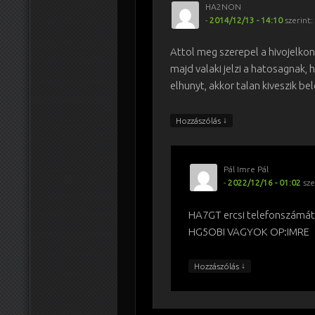
HA2NON
-
2014/12/13 - 14:10
szerint:
Attol meg szerepel a hivojelko
majd valaki jelzi a hatosagnak, h
elhunyt, akkor talan kiveszik bel
↓
Hozzászólás
Pál Imre Pál
-
2022/12/16 - 01:02
sze
HA7GT ercsi telefonszámá
HG5OBI VAGYOK OP:IMRE
↓
Hozzászólás