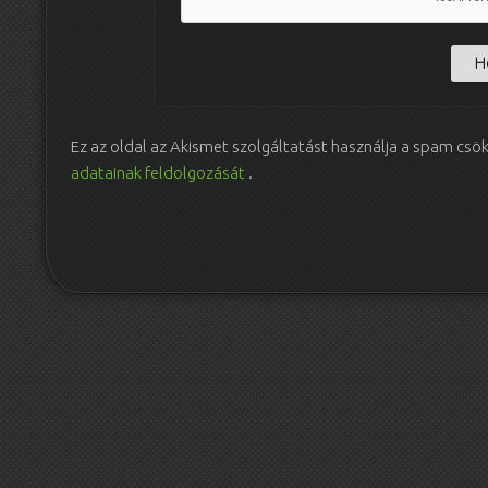
Ez az oldal az Akismet szolgáltatást használja a spam csö
adatainak feldolgozását
.