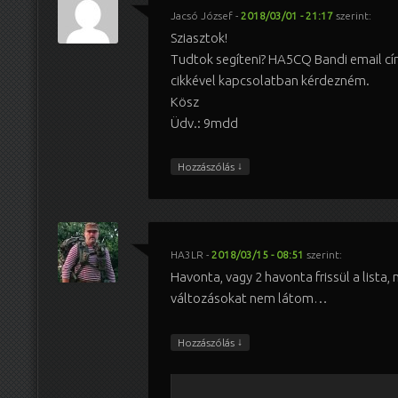
Jacsó József
-
2018/03/01 - 21:17
szerint:
Sziasztok!
Tudtok segíteni? HA5CQ Bandi email cí
cikkével kapcsolatban kérdezném.
Kösz
Üdv.: 9mdd
↓
Hozzászólás
HA3LR
-
2018/03/15 - 08:51
szerint:
Havonta, vagy 2 havonta frissül a lista,
változásokat nem látom…
↓
Hozzászólás