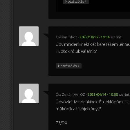
↓
Hozzászólás
Császár Tibor
-
2022/10/15 - 19:34
szerint:
Üdv mindenkinek! Két keresésem lenne.
Tudtok róluk valamit?
↓
Hozzászólás
Ősz Zoltán HA1OZ
-
2023/04/14 - 10:00
szerint
Üdvözlet Mindenkinek! Érdeklődöm, c
működik a hívójelkönyv?
73/DX