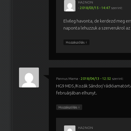
HA2NON
-
2018/03/15 - 14:47
szerint:
Elvileg havonta, de kerdezd meg er
naponta lehuzzuk a szerverukrol az
↓
Hozzászólás
Pannus Mama
-
2018/04/13 - 12:52
szerint:
HG9 MDS /Kozák Sándor/ rádióamatört
februárjában elhunyt.
↓
Hozzászólás
HA2NON