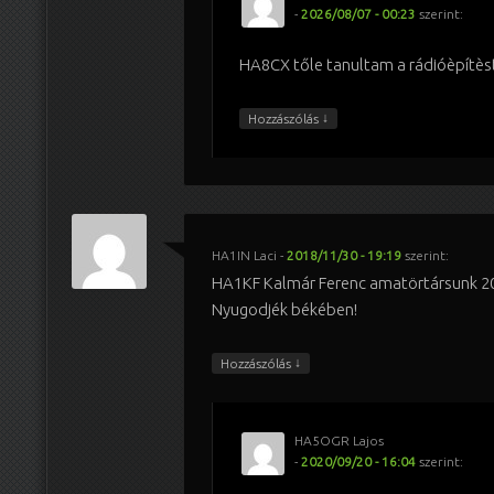
-
2026/08/07 - 00:23
szerint:
HA8CX tőle tanultam a rádióèpítès
↓
Hozzászólás
HA1IN Laci
-
2018/11/30 - 19:19
szerint:
HA1KF Kalmár Ferenc amatörtársunk 20
Nyugodjék békében!
↓
Hozzászólás
HA5OGR Lajos
-
2020/09/20 - 16:04
szerint: