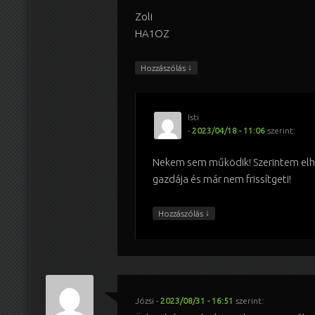
Zoli
HA1OZ
↓
Hozzászólás
Isti
-
2023/04/18 - 11:06
szerint:
Nekem sem működik! Szerintem elha
gazdája és már nem frissítgeti!
↓
Hozzászólás
Józsi
-
2023/08/31 - 16:51
szerint: