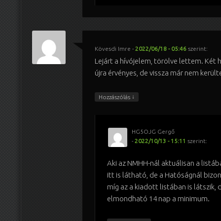
Kövesdi Imre
-
2022/06/18 - 05:46
szerint:
Lejárt a hívójelem, törölve lettem. Két 
újra érvényes, de vissza már nem kerü
↓
Hozzászólás
HG5OJG Gergő
-
2022/10/13 - 15:11
szerint:
Aki az NMHH-nál aktuálisan a listáb
itt is látható, de a Hatóságnál bizon
míg az a kiadott listában is látszik,
elmondható 14 nap a minimum.