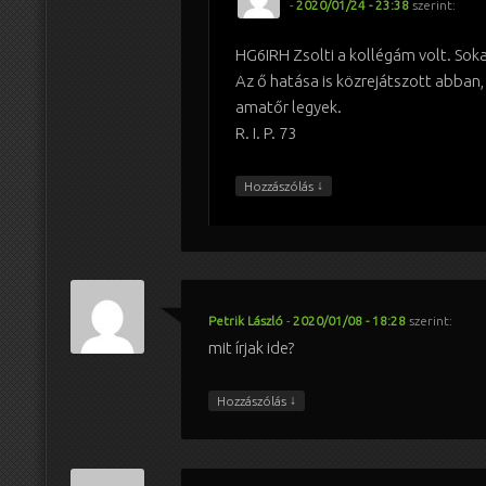
-
2020/01/24 - 23:38
szerint:
HG6IRH Zsolti a kollégám volt. Sok
Az ő hatása is közrejátszott abban,
amatőr legyek.
R. I. P. 73
↓
Hozzászólás
Petrik László
-
2020/01/08 - 18:28
szerint:
mit írjak ide?
↓
Hozzászólás