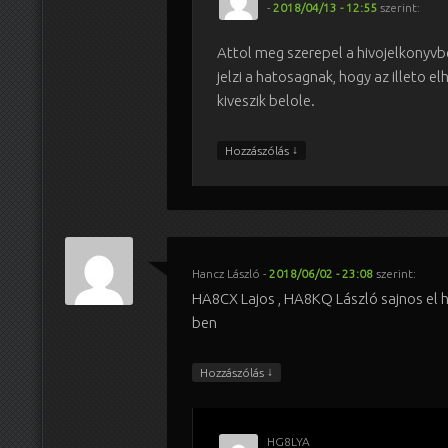
-
2018/04/13 - 12:55
szerint:
Attol meg szerepel a hivojelkonyvb
jelzi a hatosagnak, hogy az illeto el
kiveszik belole.
↓
Hozzászólás
Hancz László
-
2018/06/02 - 23:08
szerint:
HA8CX Lajos , HA8KQ László sajnos el h
ben
↓
Hozzászólás
HG8LYA