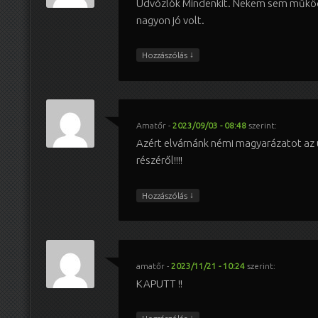
Üdvözlök Mindenkit. Nekem sem műkö
nagyon jó volt.
↓
Hozzászólás
Amatőr
-
2023/09/03 - 08:48
szerint:
Azért elvárnánk némi magyarázatot az
részéről!!!!
↓
Hozzászólás
amatőr
-
2023/11/21 - 10:24
szerint:
KAPUTT !!
↓