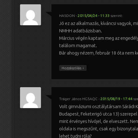
HA5DON
-
2015/04/24 - 11:33
szerint:
Jó ez az alkalmazás, kíváncsi vagyok, m
NMHH adatbázisban.
Március végén kaptam meg az engedél
találom magamat.
Bár ahogy nézem, február 18 óta nem k
↓
Hozzászólás
Träger János HG5AQC
-
2015/08/19 - 17:44
sze
Volt gimnáziumi osztálytársam Sárádi 
Budapest, Feketerigó utca 13) szerepel
mint érvényes hívójel, de elveszett. N
oldala is megszűnt, csak egy bizonytala
lehet tudni róla?