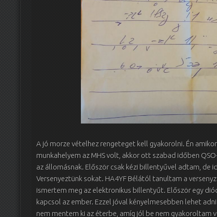
A jó morze vételhez rengeteget kell gyakorolni. Én amikor
munkahelyem az MHS volt, akkor ott szabad időben QSO-z
az állomásnak. Először csak kézi billentyűvel adtam, de i
Versenyeztünk sokat. HA4YF Bélától tanultam a versenyz
ismertem meg az elektronikus billentyűt. Először egy di
kapcsol az ember. Ezzel jóval kényelmesebben lehet adni 
nem mentem ki az éterbe, amíg jól be nem gyakoroltam v