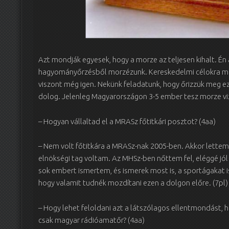
Azt mondják egyesek, hogy a morze az teljesen kihalt. Én
hagyományőrzésből morzézunk. Kereskedelmi célokra má
viszont még igen. Nekünk feladatunk, hogy őrizzük meg e
dolog. Jelenleg Magyarországon 3-5 ember tesz morze viz
– Hogyan vállaltad el a MRASz főtitkári posztot? (4aa)
– Nem volt főtitkára a MRASz-nak 2005-ben. Akkor lettem 
elnökségi tag voltam. Az MHSz-ben nőttem fel, eléggé j
sok embert ismertem, és ismerek most is, a sportágakat 
hogy valamit tudnék mozdítani ezen a dolgon előre. (7pl)
– Hogy lehet feloldani azt a látszólagos ellentmondást, h
csak magyar rádióamatőr? (4aa)