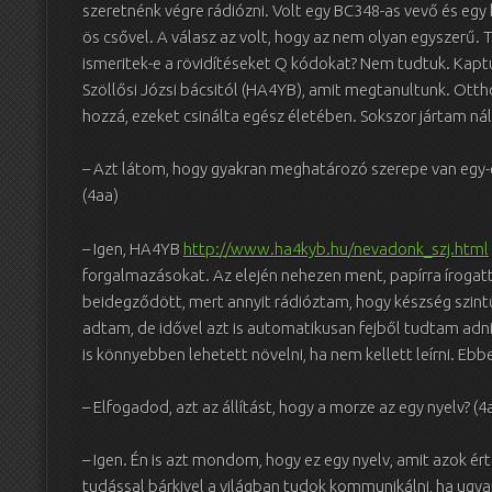
szeretnénk végre rádiózni. Volt egy BC348-as vevő és eg
ös csővel. A válasz az volt, hogy az nem olyan egyszerű. T
ismeritek-e a rövidítéseket Q kódokat? Nem tudtuk. Kapt
Szöllősi Józsi bácsitól (HA4YB), amit megtanultunk. Ottho
hozzá, ezeket csinálta egész életében. Sokszor jártam nál
– Azt látom, hogy gyakran meghatározó szerepe van egy
(4aa)
– Igen, HA4YB
http://www.ha4kyb.hu/nevadonk_szj.html
forgalmazásokat. Az elején nehezen ment, papírra írogat
beidegződött, mert annyit rádióztam, hogy készség szintűv
adtam, de idővel azt is automatikusan fejből tudtam adni
is könnyebben lehetett növelni, ha nem kellett leírni. Ebbe
– Elfogadod, azt az állítást, hogy a morze az egy nyelv? (4
– Igen. Én is azt mondom, hogy ez egy nyelv, amit azok ért
tudással bárkivel a világban tudok kommunikálni, ha ugyan