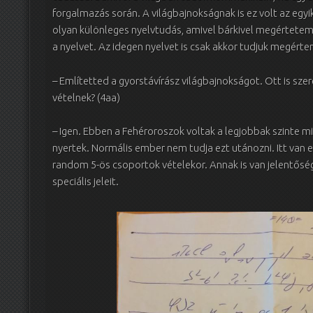
forgalmazás során. A világbajnokságnak is ez volt az egy
olyan különleges nyelvtudás, amivel bárkivel megértetem 
a nyelvet. Az idegen nyelvet is csak akkor tudjuk megérten
– Említetted a gyorstávírász világbajnokságot. Ott is sze
vételnek? (4aa)
– Igen. Ebben a Fehéroroszok voltak a legjobbak szinte
nyertek. Normális ember nem tudja ezt utánozni. Itt van ez
random 5-ös csoportok vételekor. Annak is van jelentősége,
speciális jeleit.