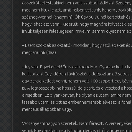
összeköttetést, akivel nem volt szabad rádiózni. Szegén
meg nem írtuk le azt, amit fejben vettünk, hanem „pörköl
száznegyvennel (char/min). Ők úgy 60-70-nél tartottak és
hogy lehet ezt venni. Kiderült, hogy magnóra fölvették, és
írniuk teljesen feleslegesen, mivel mi semmi olyat nem ad
– Ezért szokták az oktatók mondani, hogy szóképeket és a
megtanulni? (4aa)
– Így van. Egyetértek! Én is ezt mondom. Gyorsan kell a k
kell tartani. Egy időben távírászként dolgoztam. 3 sebess
egy percig kellett venni, hanem volt 100 csoport egy táv
is. A legrosszabb, ha hosszú ideig tart, és elveszted a hos
a fejedben. Ez olyankor van, ha olyan az ütem, amire nem 
lassabb ütem, és ott az ember hamarabb elveszti a fonala
mentális állapotban vagy.
Versenyezni nagyon szeretek. Nem fáraszt. A versenyek
venni. Egy darabig meg is tudom jegyezni, úgy hogy nem 