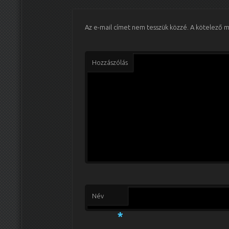
Az e-mail címet nem tesszük közzé.
A kötelező 
Hozzászólás
Név
*