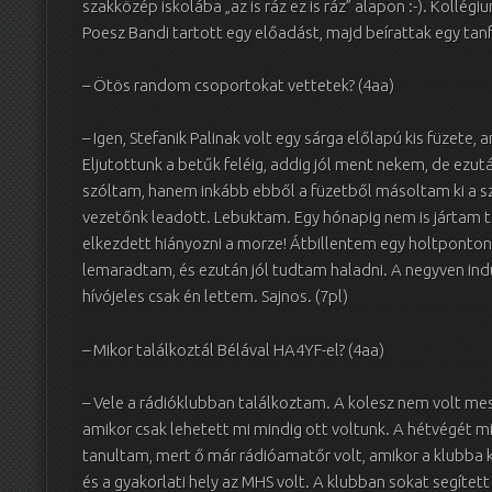
szakközép iskolába „az is ráz ez is ráz” alapon :-). Kollé
Poesz Bandi tartott egy előadást, majd beírattak egy tanf
– Ötös random csoportokat vettetek? (4aa)
– Igen, Stefanik Palinak volt egy sárga előlapú kis füzete,
Eljutottunk a betűk feléig, addig jól ment nekem, de e
szóltam, hanem inkább ebből a füzetből másoltam ki a sza
vezetőnk leadott. Lebuktam. Egy hónapig nem is jártam 
elkezdett hiányozni a morze! Átbillentem egy holtponton,
lemaradtam, és ezután jól tudtam haladni. A negyven ind
hívójeles csak én lettem. Sajnos. (7pl)
– Mikor találkoztál Bélával HA4YF-el? (4aa)
– Vele a rádióklubban találkoztam. A kolesz nem volt me
amikor csak lehetett mi mindig ott voltunk. A hétvégét mi
tanultam, mert ő már rádióamatőr volt, amikor a klubba ke
és a gyakorlati hely az MHS volt. A klubban sokat segített