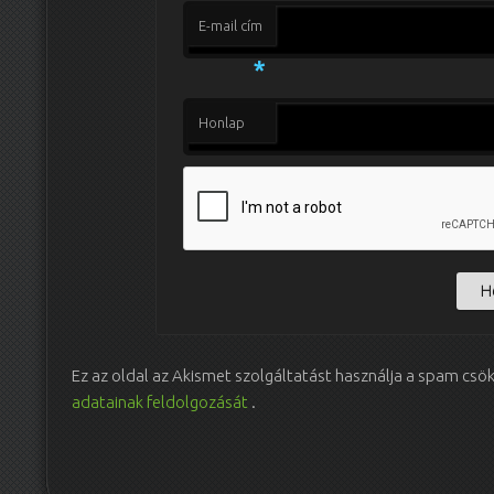
E-mail cím
*
Honlap
Ez az oldal az Akismet szolgáltatást használja a spam csö
adatainak feldolgozását
.