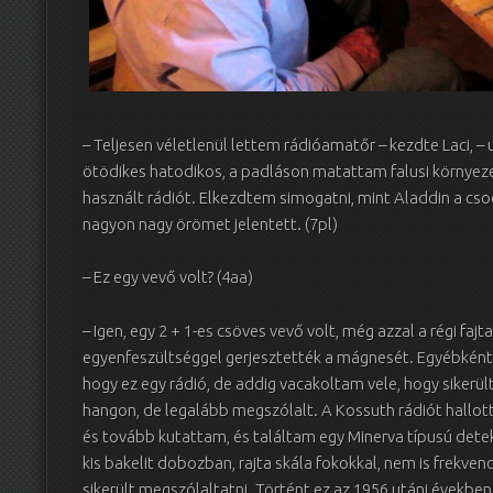
– Teljesen véletlenül lettem rádióamatőr – kezdte Laci, 
ötödikes hatodikos, a padláson matattam falusi környeze
használt rádiót. Elkezdtem simogatni, mint Aladdin a c
nagyon nagy örömet jelentett. (7pl)
– Ez egy vevő volt? (4aa)
– Igen, egy 2 + 1-es csöves vevő volt, még azzal a régi faj
egyenfeszültséggel gerjesztették a mágnesét. Egyébként
hogy ez egy rádió, de addig vacakoltam vele, hogy sikerül
hangon, de legalább megszólalt. A Kossuth rádiót hallot
és tovább kutattam, és találtam egy Minerva típusú detekt
kis bakelit dobozban, rajta skála fokokkal, nem is frekven
sikerült megszólaltatni. Történt ez az 1956 utáni években.