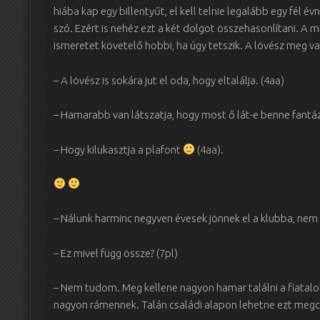
hiába kap egy billentyűt, el kell telnie legalább egy fél évn
szó. Ezért is nehéz ezt a két dolgot összehasonlítani. A 
ismeretet követelő hobbi, ha úgy tetszik. A lövész meg vag
– A lövész is sokára jut el oda, hogy eltalálja. (4aa)
– Hamarabb van látszatja, hogy most ő lát-e benne fantá
– Hogy kilukasztja a plafont
(4aa).
– Nálunk harminc negyven évesek jönnek el a klubba, nem a
– Ez mivel függ össze? (7pl)
– Nem tudom. Meg kellene nagyon hamar találni a fiataloka
nagyon rámennek. Talán családi alapon lehetne ezt megcs