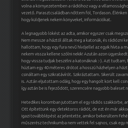
volna a környezetemben a rádióhoz vagy a villamosságho
vezető. Parasztcsaládban nőttem föl, Tordason. Élénken 
hogy küldjenek nekem könyveket, információkat.
A legnagyobb lökést az adta, amikor egyszer csak megsz
Nem messze a háztól álltak meg a katonák, és rádiózni k
hallottam, hogy egy fura nevű hívójellel az egyik hívta a 
nekem vissza kellene szólni nekik! Azután azon ügyeskedt
hogy vissza tudjak beszélni a katonáknak :-). Azt tudtam, h
húztam egy 40 méteres drótot a hosszú házhelyen a házte
csináltam egy szikratávírót. Szikráztattam. Sikerült zava
is. Aztán eljutottam odáig, hogy egy hangolt kört kell cs
így aztán be is fejeződött, szerencsére nagyobb baleset n
Hetedikes koromban jutottam el egy rádiós szakkörbe, a
Ott építettünk egy detektoros rádiót, de ezt én már akkor 
igazi továbblépést az jelentette, amikor bekerültem Feh
műszerész technikumba nem vettek fel sajnos, csak egy