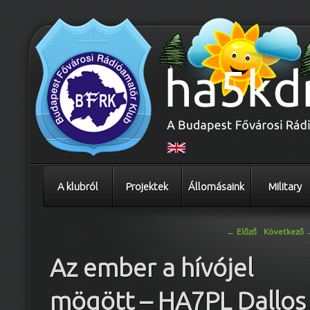
A klubról
Projektek
Állomásaink
Military
Bejegyzés navigáció
←
Előző
Következő
Az ember a hívójel
mögött – HA7PL Dallos