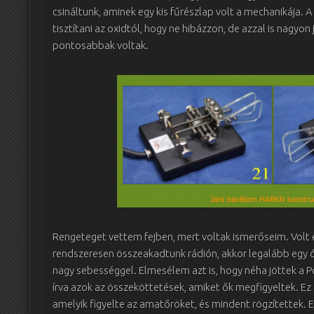
csináltunk, aminek egy kis fűrészlap volt a mechanikája. 
tisztítani az oxidtól, hogy ne hibázzon, de azzal is nagyon 
pontosabbak voltak.
Rengeteget vettem fejben, mert voltak ismerőseim. Volt e
rendszeresen összeakadtunk rádión, akkor legalább egy ó
nagy sebességgel. Elmesélem azt is, hogy néha jöttek a Po
írva azok az összeköttetések, amiket ők megfigyeltek. Ez 
amelyik figyelte az amatőröket, és mindent rögzítettek. E