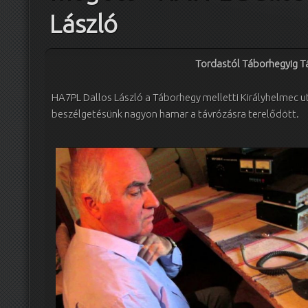
László
Tordastól Táborhegyig T
HA7PL Dallos László a Táborhegy melletti Királyhelmec ut
beszélgetésünk nagyon hamar a távrózásra terelődött.