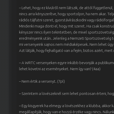
– Lehet, hogy ez kívülről nem látszik, de attól függetlenü
nincs arra kényszerítve, hogy sportoljon, ha nem akar. Te
rádiós tájfutni szeret, gyorstávírászkodni vagy rádióforga
Mindenki maga dönti el, hogy mit szeret. Ha csak konstruá
kényszer nincs ilyen tekintetben, de mivel sportszövetsé
eredményeink után. Jelenleg a Nemzeti Sportszövetség t
mi versenyeink sajnos nem médiaképesek. Nem lehet úgy
Azt látják, hogy fejhallgató van a fején, biztos azért, mert r
– A WRTC versenyeken egyre inkább bevonják a publikumo
lehet követni az eseményeket. Nem így van? (4aa)
– Nem értik a versenyt. (7pl)
– Szerintem a lövészeknél sem lehet pontosan érteni, hogy
– Egy kisgyerek ha elmegy a lövészekhez a klubba, akkor k
megállapítják, hogy van-e hozzá érzéke vagy nincs. Nálun