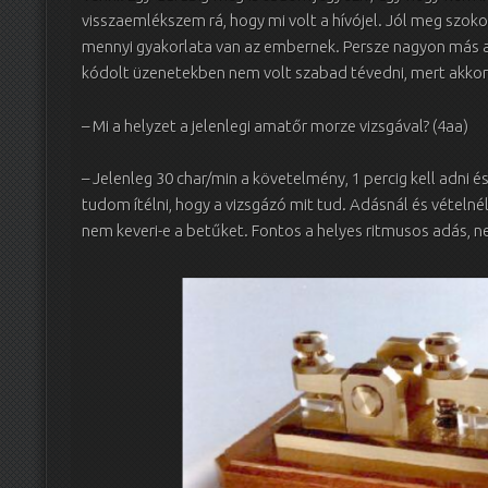
visszaemlékszem rá, hogy mi volt a hívójel. Jól meg szo
mennyi gyakorlata van az embernek. Persze nagyon más a 
kódolt üzenetekben nem volt szabad tévedni, mert akkor 
– Mi a helyzet a jelenlegi amatőr morze vizsgával? (4aa)
– Jelenleg 30 char/min a követelmény, 1 percig kell adni 
tudom ítélni, hogy a vizsgázó mit tud. Adásnál és vételnél
nem keveri-e a betűket. Fontos a helyes ritmusos adás, ne