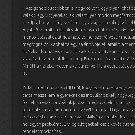
– Azt gondoltuk többen is, hogy kellene egy olyan lehet
valakit, egy kisgyereket, aki valamilyen módon megfertő
kezdjük, hogy rákényszerítjük egy vizsgára, ahol nyilván el
olyat tőle, amit tanultak volna annyira fiatal még. Még nem
mentorálással ez áthidalható lenne. Személyesen megta
megfogná őt. Kaphatna egy saját hívójelet, amiért a mento
is. Nekiállhatna összeköttetéseket csinálni akár szóban, v
vizsgával ez nem oldható meg. Erre lenne jó a mentorálás.
Minél hamarabb legyen sikerélménye. Ha a gyerek lát ebben 
is.
Odáig jutottunk az NMHH-nál, hogy leadtunk egy egyszerű
tartalmazza, ami a gyereknek az induláshoz kell, hogy leg
forgalmi részét próbáljuk jobban megkövetelni, mint sem
minimális: mi az antenna, mi az SWR, mire kell figyelni a r
biztonságtechnika is benne van. Nyilván a mentor hozza lé
ne legyen probléma. Elvileg elfogadták ezt a kevés tudni
rendeletmódosítás.