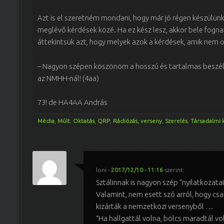
Azt is el szeretném mondani, hogy már jó régen készülünk
meglévő kérdések közé. Ha ez kész lesz, akkor bele fogn
áttekintsük azt, hogy melyek azok a kérdések, amik nem o
– Nagyon szépen köszönöm a hosszú és tartalmas beszélge
az NMHH-nál! (4aa)
73! de HA4AA András
Média
,
Múlt
,
Oktatás
,
QRP
,
Rádiózás, verseny
,
Szerelés
,
Társadalmi 
loni
-
2017/12/10 - 11:16
szerint:
Sztálinnak is nagyon szép “nyilatkozatai”
Valamint, nem esett szó arról, hogy csa
kizárták a nemzetközi versenyből …
“Ha hallgattál volna, bölcs maradtál vo