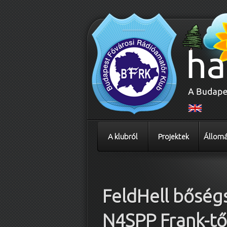
A klubról
Projektek
Állomá
Bejegyzés navigáció
FeldHell bőség
N4SPP Frank-tő