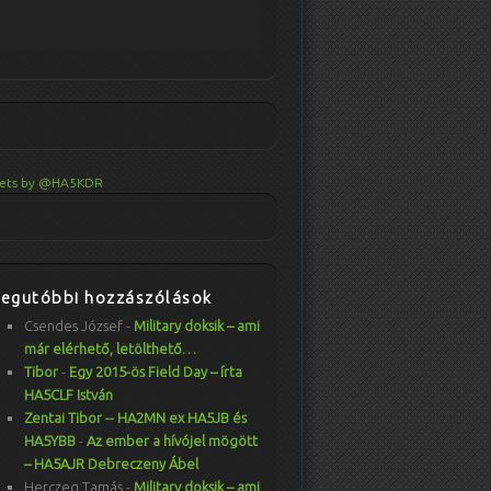
ets by @HA5KDR
Legutóbbi hozzászólások
Csendes József
-
Military doksik – ami
már elérhető, letölthető…
Tibor
-
Egy 2015-ös Field Day – írta
HA5CLF István
Zentai Tibor -- HA2MN ex HA5JB és
HA5YBB
-
Az ember a hívójel mögött
– HA5AJR Debreczeny Ábel
Herczeg Tamás
-
Military doksik – ami