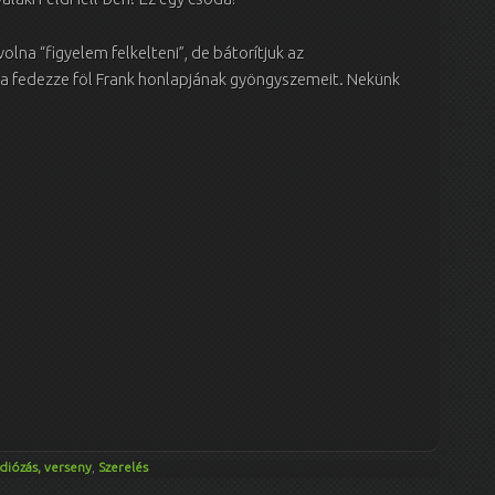
volna “figyelem felkelteni”, de bátorítjuk az
a fedezze föl Frank honlapjának gyöngyszemeit. Nekünk
diózás, verseny
,
Szerelés