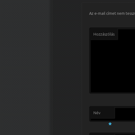
Az e-mail címet nem tessz
Hozzászólás
Név
*