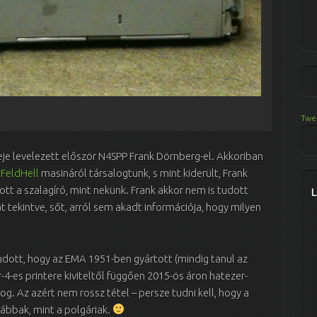
Twe
eje levelezett először N4SPP Frank Dörnberg-el. Akkoriban
FeldHell
masináról társalogtunk, s mint kiderült, Frank
 a szalagíró, mint nekünk. Frank akkor nem is tudott
t tekintve, sőt, arról sem akadt információja, hogy milyen
dott, hogy az EMA 1951-ben gyártott (mindig tanul az
4-es printere kiviteltől függően 2015-ös áron hatezer-
. Az azért nem rossz tétel – persze tudni kell, hogy a
ábbak, mint a polgáriak.