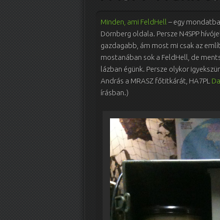
Minden, ami FeldHell
– egy mondatban
Dörnberg oldala. Persze N4SPP hívóje
gazdagabb, ám most mi csak az említe
mostanában sok a FeldHell, de ments
lázban égünk. Persze olykor igyekszü
András a MRASZ főtitkárát, HA7PL
Da
írásban.)