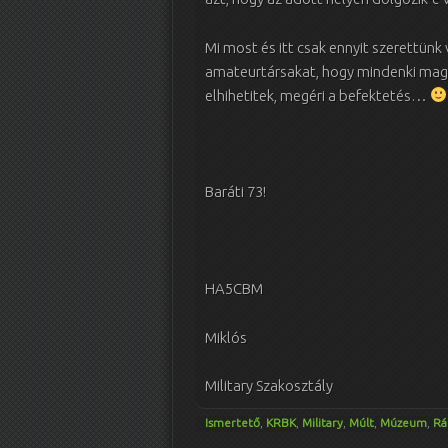
Mi most és itt csak ennyit szerettünk 
amateurtársakat, hogy mindenki mag
elhihetitek, megéri a befektetés…
Baráti 73!
HA5CBM
Miklós
Military Szakosztály
Ismertető
,
KRBK
,
Military
,
Múlt
,
Múzeum
,
Rá