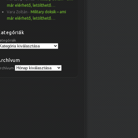
már elérhető, letölthető…
Vara Zoltán
-
Military doksik – ami
már elérhető, letölthető…
Kategóriák
ategóriák
Archívum
rchívum