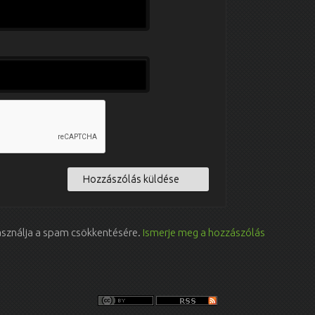
használja a spam csökkentésére.
Ismerje meg a hozzászólás