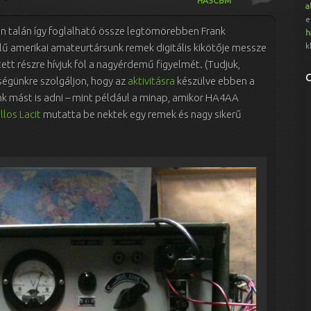
HA5CBM
a
e
 talán így foglalható össze legtömörebben Frank
h
k
lű amerikai amateurtársunk remek digitális kikötője messze
tt részre hívjuk föl a nagyérdemű figyelmét. (Tudjuk,
égünkre szolgáljon, hogy az
aktivitásra
készülve ebben a
nk mást is adni – mint például a minap, amikor HA4AA
llos Lacit
mutatta be nektek egy remek és nagy sikerű