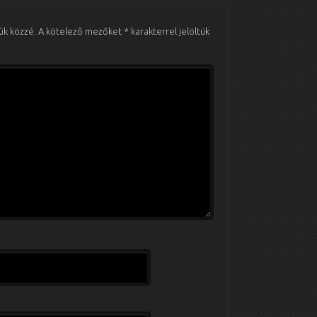
ük közzé.
A kötelező mezőket
*
karakterrel jelöltük