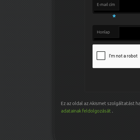
E-mail cím
*
Honlap
Ez az oldal az Akismet szolgáltatást 
adatainak feldolgozását
.