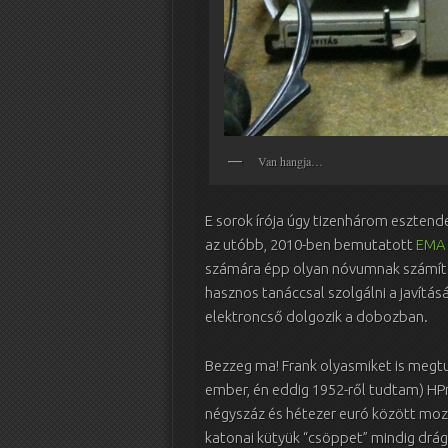
Van hangja…
E sorok írója úgy tizenhárom esztend
az utóbb, 2010-ben bemutatott
EMA 
számára épp olyan nóvumnak számított
hasznos tanáccsal szolgálni a javításá
elektroncső dolgozik a dobozban.
Bezzeg ma! Frank olyasmiket is megtu
ember, én eddig 1952-ről tudtam) HPr-
négyszáz és hétezer euró között mozog
katonai kütyük “csöppet” mindig drág