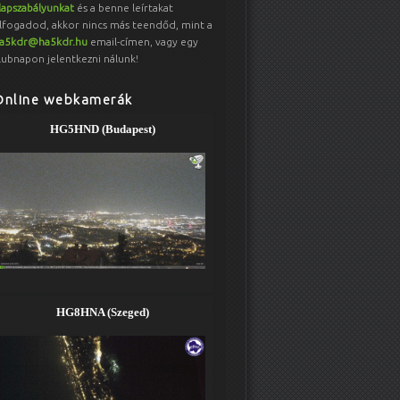
lapszabályunkat
és a benne leírtakat
lfogadod, akkor nincs más teendőd, mint a
a5kdr@ha5kdr.hu
email-címen, vagy egy
lubnapon jelentkezni nálunk!
Online webkamerák