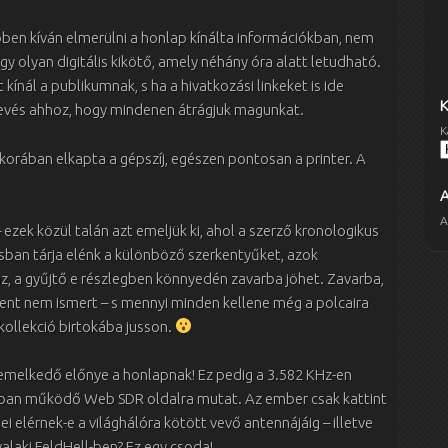
bben kíván elmerülni a honlap kínálta információkban, nem
y olyan digitális kikötő, amely néhány óra alatt letudható.
ínál a publikumnak, s ha a hivatkozási linkeket is ide
s kevés ahhoz, hogy mindenen átrágjuk magunkat.
K
korában elkapta a gépszíj, egészen pontosan a printer. A
A
zek közül talán azt emeljük ki, ahol a szerző kronologikus
sban tárja elénk a különböző szerkentyűket, azok
az, a gyűjtő e részlegben könnyedén zavarba jöhet. Zavarba,
ent nem ismert – s mennyi minden kellene még a polcaira
kollekció birtokába jusson.
iemelkedő előnye a honlapnak! Ez pedig a 3.582 KHz-en
ban működő Web SDR oldalra mutat. Az ember csak kattint
elei elérnek-e a világhálóra kötött vevő antennájáig – illetve
valaki FeldHell-ben? Ez egy csoda!