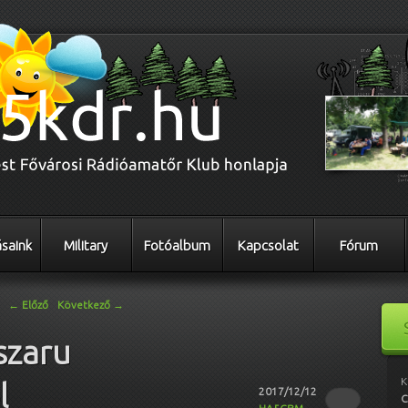
saink
Military
Fotóalbum
Kapcsolat
Fórum
←
Előző
Következő
→
szaru
K
l
2017/12/12
C