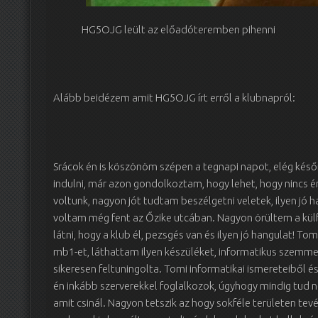
HG5OJG leült az előadóteremben pihenni
Alább beidézem amit HG5OJG írt erről a klubnapról:
Srácok én is köszönöm szépen a tegnapi napot, elég késő
indulni, már azon gondolkoztam, hogy lehet, hogy nincs é
voltunk, nagyon jót tudtam beszélgetni veletek, ilyen jó 
voltam még fent az Őzike utcában. Nagyon örültem a külf
látni, hogy a klub él, pezsgés van és ilyen jó hangulat! T
mb1-et, láthattam ilyen készüléket, informatikus szemme
sikeresen feltuningolta. Tomi informatikai ismereteiből é
én inkább szerverekkel foglalkozok, úgyhogy mindig tud n
amit csinál. Nagyon tetszik az hogy sokféle területen te