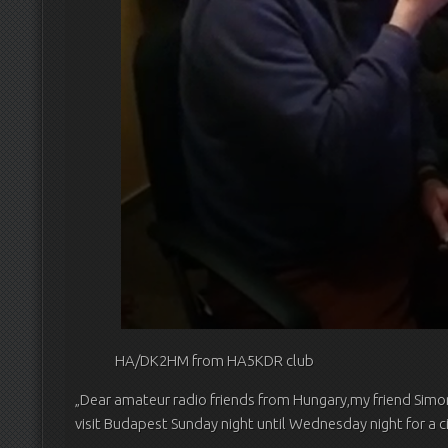
HA/DK2HM from HA5KDR club
„Dear amateur radio friends from Hungary,my friend Sim
visit Budapest Sunday night until Wednesday night for a cit