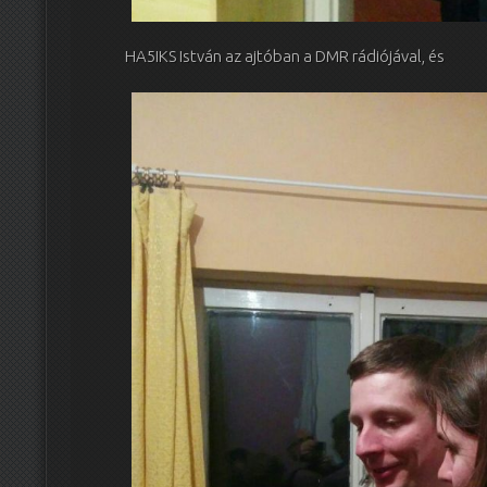
HA5IKS István az ajtóban a DMR rádiójával, és