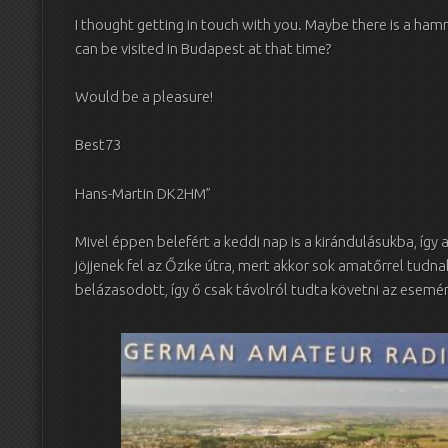
I thought getting in touch with you. Maybe there is a ham
can be visited in Budapest at that time?
Would be a pleasure!
Best73
Hans-Martin DK2HM”
Mivel éppen belefért a keddi nap is a kirándulásukba, íg
jöjjenek fel az Őzike útra, mert akkor sok amatőrrel tudna
belázasodott, így ő csak távolról tudta követni az esemé