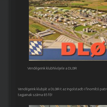
Vendégeink klubhívójele a DL0IR
Vendégeink klubját a DL0IR-t az Ingolstadt-i finomító pat
tagjainak száma 85 fő!