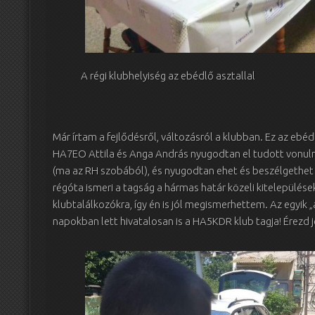
A régi klubhelyiség az ebédlő asztallal
Már írtam a fejlődésről, változásról a klubban. Ez az ebéd
HA7EO Attila és Anga András nyugodtan el tudott vonuln
(ma az RH szobából), és nyugodtan ehet és beszélgethet a
régóta ismeri a tagság a hármas határ közeli kitelepülések
klubtalálkozókra, így én is jól megismerhettem. Az egyik 
napokban lett hivatalosan is a HA5KDR klub tagja! Érezd 