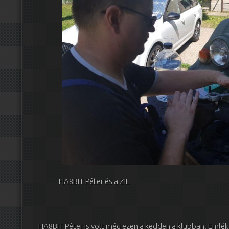
HA8BIT Péter és a ZIL
HA8BIT Péter is volt még ezen a kedden a klubban. Emléke