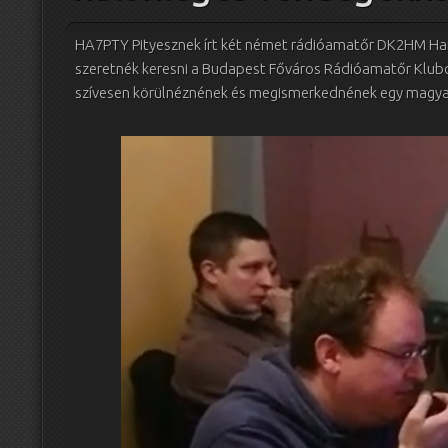
HA7PTY Pityesznek írt két német rádióamatőr DK2HM Han
szeretnék keresni a Budapest Főváros Rádióamatőr Klubo
szívesen körülnéznének és megismerkednének egy magyar