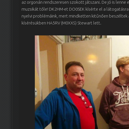
az orgonán rendszeresen szokott játszani. De jó is lenne
muzsikát tőle! DK2HM-et DO0SEK kísérte el a látogatásra
nyelvi problémáink, mert mindketten kitűnően beszéltek 
kísérésükben HA5RV (M0XXS) Stewart lett.