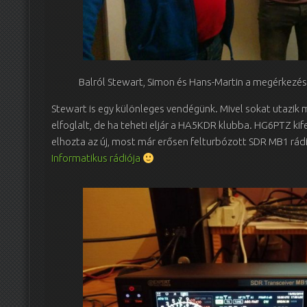
Balról Stewart, Simon és Hans-Martin a megérkezé
Stewart is egy különleges vendégünk. Mivel sokat utazik
elfoglalt, de ha teheti eljár a HA5KDR klubba. HG6PTZ kif
elhozta az új, most már erősen felturbózott SDR MB1 rád
Informatikus rádiója