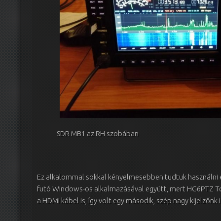
SDR MB1 az RH szobában
Ez alkalommal sokkal kényelmesebben tudtuk használni 
futó Windows-os alkalmazásával együtt, mert HG6PTZ To
a HDMI kábel is, így volt egy második, szép nagy kijelzőnk 