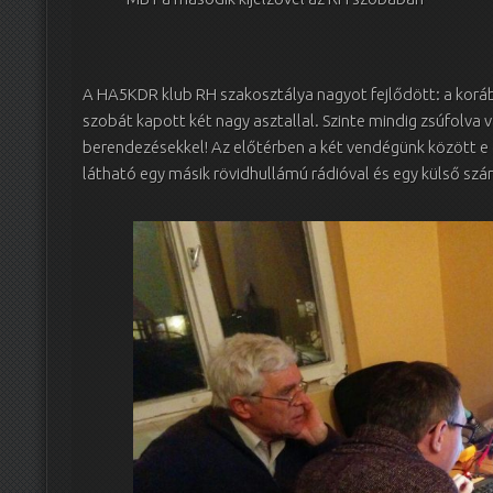
A HA5KDR klub RH szakosztálya nagyot fejlődött: a korább
szobát kapott két nagy asztallal. Szinte mindig zsúfolva v
berendezésekkel! Az előtérben a két vendégünk között e c
látható egy másik rövidhullámú rádióval és egy külső s