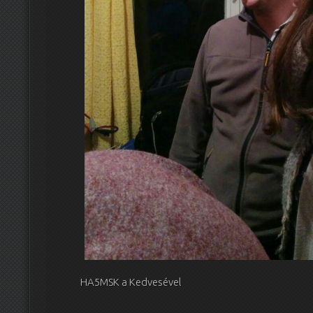
HA5MSK a Kedvesével