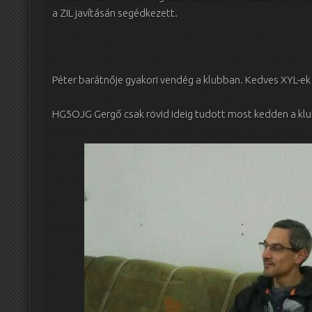
a ZIL javításán segédkezett.
Péter barátnője gyakori vendég a klubban. Kedves XYL-ek 
HG5OJG Gergő csak rövid ideig tudott most kedden a kl