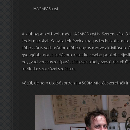
HA2MV Sanyi
A klubnapon ott volt még HA2MV Sanyi is. Szerencsére ő i
keddi napokat. Sanyira felnézek a magas technikai ismere
többször is volt módom több napos morze aktivitáson rés
gyengébb morze tudásom miatt kevesebb pontot teljesít
egy „vad versenyző típus”, akit csak a helyezés érdekel! 
mellette szorzózni szoktam.
Végül, de nem utolsósorban HA5CBM Mikiről szeretnék írn