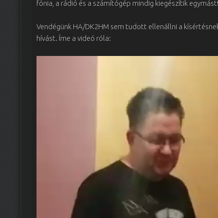
fónia, a rádió és a számítógép mindig kiegészítik egymást
Vendégünk HA/DK2HM sem tudott ellenállni a kísértésnek,
hívást. Íme a videó róla:
Videólejátszó