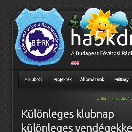
A klubról
Projektek
Állomásaink
Military
Bejegyzés navigáció
←
Előző
Következő
Különleges klubnap
különleges vendégekke