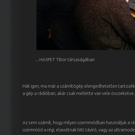
…HA5FET Tibor társaságában
Hát igen, ma már a számítógép elengedhetetlen tartozéka
a gép a rádióban, akár csak mellette van vele összekötve.
Az sem számít, hogy milyen üzemmódban használjuk a rád
üzemmód a régi, elavultnak hitt távíró, vagy az ultramo