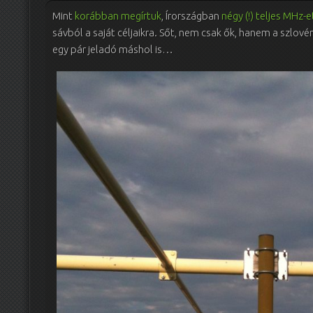
Mint
korábban megírtuk
, Írországban
négy (!) teljes MHz-e
sávból a saját céljaikra. Sőt, nem csak ők, hanem a szlov
egy pár jeladó máshol is…