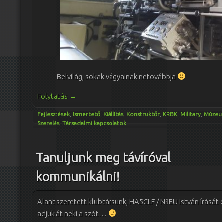
Belvilág, sokak vágyainak netovábbja
Folytatás
→
Fejlesztések
,
Ismertető
,
Kiállítás
,
Konstruktőr
,
KRBK
,
Military
,
Múze
Szerelés
,
Társadalmi kapcsolatok
Tanuljunk meg távíróval
kommunikálni!
Alant szeretett klubtársunk, HA5CLF / N9EU István írását 
adjuk át neki a szót…