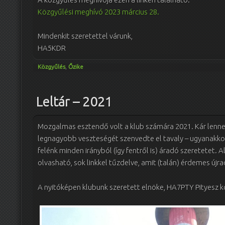
Közgyűlési meghívó 2023 március 28.
Mindenkit szeretettel várunk,
HA5KDR
Közgyűlés
,
Őzike
Leltár – 2021
Mozgalmas esztendő volt a klub számára 2021. Kár lenne
legnagyobb veszteségét szenvedte el tavaly – ugyanakkor a
felénk minden irányból (így fentről is) áradó szeretetet. 
olvasható, sok linkkel tűzdelve, amit (talán) érdemes új
A nyitóképen klubunk szeretett elnöke, HA7PTY Pityesz k