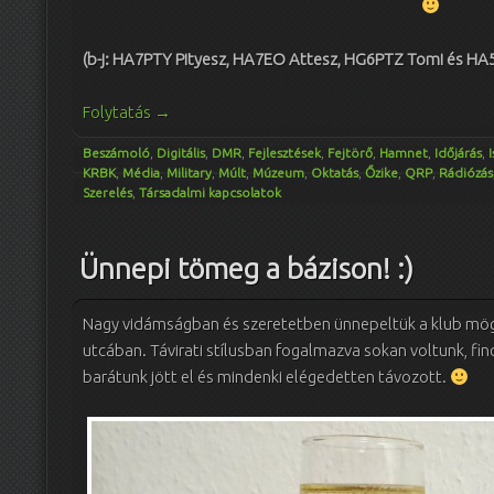
(b-j: HA7PTY Pityesz, HA7EO Attesz, HG6PTZ Tomi és HA
Folytatás
→
Beszámoló
,
Digitális
,
DMR
,
Fejlesztések
,
Fejtörő
,
Hamnet
,
Időjárás
,
KRBK
,
Média
,
Military
,
Múlt
,
Múzeum
,
Oktatás
,
Őzike
,
QRP
,
Rádiózás
Szerelés
,
Társadalmi kapcsolatok
Ünnepi tömeg a bázison! :)
Nagy vidámságban és szeretetben ünnepeltük a klub mög
utcában. Távirati stílusban fogalmazva sokan voltunk, fi
barátunk jött el és mindenki elégedetten távozott.