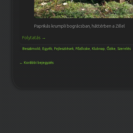
Paprikás krumpli bográcsban, háttérben a Zillel
Folytatás
→
Beszámoló
,
Egyéb
,
Fejlesztések
,
Főzőcske
,
Klubnap
,
Őzike
,
Szerelés
Bejegyzés navigáció
←
Korábbi bejegyzés