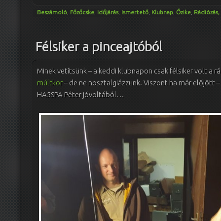
Beszámoló
,
Főzőcske
,
Időjárás
,
Ismertető
,
Klubnap
,
Őzike
,
Rádiózás,
Félsiker a pinceajtóból
Minek vetítsünk – a keddi klubnapon csak félsiker volt a r
múltkor
– de ne nosztalgiázzunk. Viszont ha már előjött –
HA5SPA Péter jóvoltából…