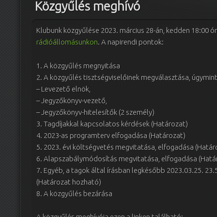
Közgyűlés meghívó
Klubunk közgyűlése 2023. március 28-án, kedden 18:00 ó
rádióállomásunkon
. A napirendi pontok:
1. A közgyűlés megnyitása
2. A közgyűlés tisztségviselőinek megválasztása, úgymint
– Levezető elnök,
– Jegyzőkönyv-vezető,
– Jegyzőkönyv-hitelesítők (2 személy)
3. Tagdíjakkal kapcsolatos kérdések (Határozat)
4. 2023-as programterv elfogadása (Határozat)
5. 2023. évi költségvetés megvitatása, elfogadása (Határ
6. Alapszabálymódosítás megvitatása, elfogadása (Hatá
7. Egyéb, a tagok által írásban legkésőbb 2023.03.25. 23
(Határozat hozható)
8. A közgyűlés bezárása
A közgyűlés meghívója ezen a linken található: