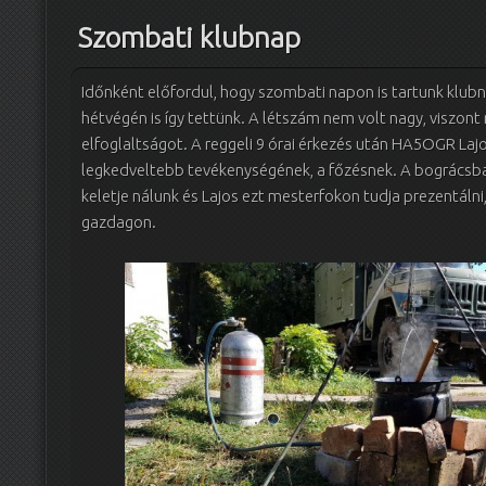
Szombati klubnap
Időnként előfordul, hogy szombati napon is tartunk klub
hétvégén is így tettünk. A létszám nem volt nagy, viszon
elfoglaltságot. A reggeli 9 órai érkezés után HA5OGR Lajos
legkedveltebb tevékenységének, a főzésnek. A bográcsba
keletje nálunk és Lajos ezt mesterfokon tudja prezentálni,
gazdagon.