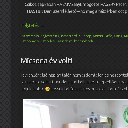
Csíkos sapkában HA2MV Sanyi, mögötte HA5SPA Péter, a
HA5TBN Dani szemlélhető – no meg a háttérben ott 
Folytatás
→
Beszámoló
,
Fejlesztések
,
Ismertető
,
Klubnap
,
Konstruktőr
,
KRBK
,
Mi
Szentendre
,
Szerelés
,
Társadalmi kapcsolatok
Micsoda év volt!
Így január első napján talán nem érdemtelen és haszontal
2019-ben. Volt itt minden, ami kell, a léc meg kellően ma
adjuk alább.
Lássuk tehát a színes anzixot – természet