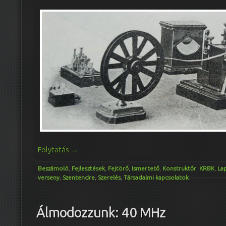
Folytatás
→
Beszámoló
,
Fejlesztések
,
Fejtörő
,
Ismertető
,
Konstruktőr
,
KRBK
,
La
verseny
,
Szentendre
,
Szerelés
,
Társadalmi kapcsolatok
Álmodozzunk: 40 MHz