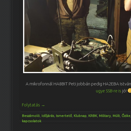
A mikrofonnál HA8BIT Peti jobbán pedig HA2EBA István
ugye SSB-re is
jó!
Folytatás
→
Beszámoló
,
Időjárás
,
Ismertető
,
Klubnap
,
KRBK
,
Military
,
Múlt
,
Őzike
kapcsolatok