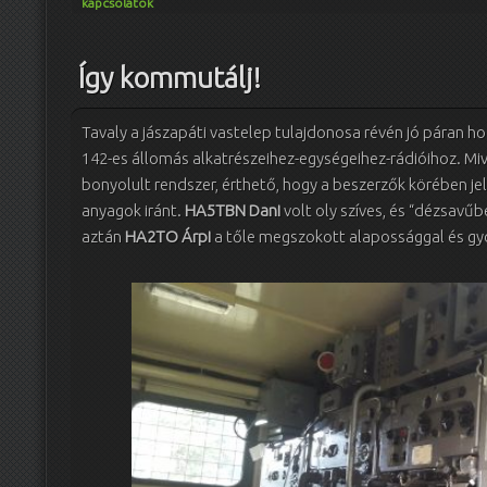
kapcsolatok
Így kommutálj!
Tavaly a jászapáti vastelep tulajdonosa révén jó páran ho
142-es állomás alkatrészeihez-egységeihez-rádióihoz. M
bonyolult rendszer, érthető, hogy a beszerzők körében je
anyagok iránt.
HA5TBN Dani
volt oly szíves, és “dézsavű
aztán
HA2TO Árpi
a tőle megszokott alapossággal és gyo