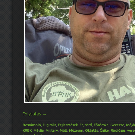
Folytatás
→
Beszámoló
,
Digitális
,
Fejlesztések
,
Fejtörő
,
Főzőcske
,
Gerecse
,
Időjá
KRBK
,
Média
,
Military
,
Múlt
,
Múzeum
,
Oktatás
,
Őzike
,
Rádiózás, vers