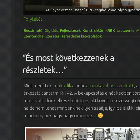
Az úgynevezett “sárga” BRG Yagiból akad olyan gyárt
Folytatás
→
Beszámoló
,
Digitális
,
Fejlesztések
,
Konstruktőr
,
KRBK
,
Lapszemle
,
Mi
Szentendre
,
Szerelés
,
Társadalmi kapcsolatok
“És most következzenek a
részletek…”
Mint megírtuk,
működik
a nehéz
munkával összerakott
, 
érkezett tantermi R-142. A bekapcsolás e hét kedden tör
most volt időnk elkészíteni. Igaz, aki követi a közösségi o
na de nem lehet mindenkinek ilyen szájtja, így ide is illik le
mindannyiunk nagy-nagy örömére…