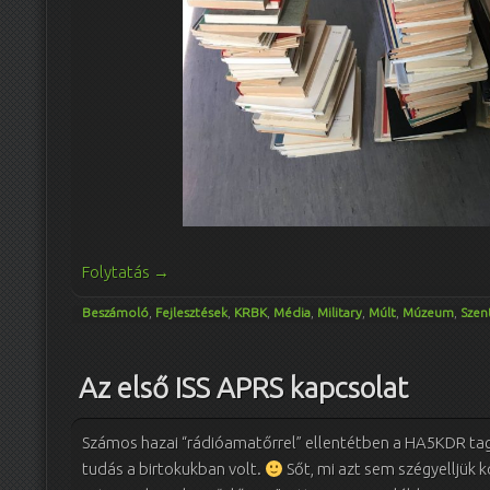
Folytatás
→
Beszámoló
,
Fejlesztések
,
KRBK
,
Média
,
Military
,
Múlt
,
Múzeum
,
Szen
Az első ISS APRS kapcsolat
Számos hazai “rádióamatőrrel” ellentétben a HA5KDR tag
tudás a birtokukban volt.
Sőt, mi azt sem szégyelljük k