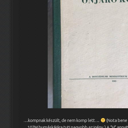
…kompnak készült, de nem komp lett…
(Nota bene e
107M bumáskájára tuti nagyobb az igény.) A “H” annyit