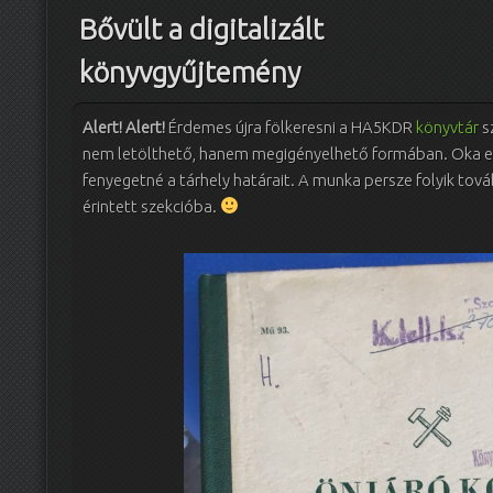
Bővült a digitalizált
könyvgyűjtemény
Alert! Alert!
Érdemes újra fölkeresni a HA5KDR
könyvtár
sz
nem letölthető, hanem megigényelhető formában. Oka en
fenyegetné a tárhely határait. A munka persze folyik továb
érintett szekcióba.