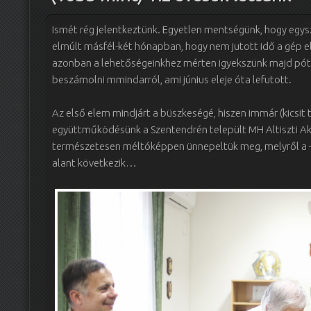
Ismét rég jelentkeztünk. Egyetlen mentségünk, hogy egys
elmúlt másfél-két hónapban, hogy nem jutott idő a gép e
azonban a lehetőségeinkhez mérten igyekszünk majd póto
beszámolni mmindarról, ami június eleje óta lefutott.
Az első elem mindjárt a büszkeségé, hiszen immár (kicsit t
együttműködésünk a Szentendrén települt MH Altiszti A
természetesen méltóképpen ünnepeltük meg, melyről a
alant következik…