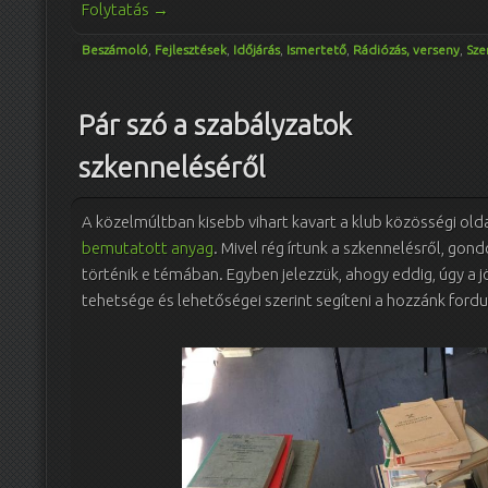
Folytatás
→
Beszámoló
,
Fejlesztések
,
Időjárás
,
Ismertető
,
Rádiózás, verseny
,
Sze
Pár szó a szabályzatok
szkenneléséről
A közelmúltban kisebb vihart kavart a klub közösségi old
bemutatott anyag
. Mivel rég írtunk a szkennelésről, gond
történik e témában. Egyben jelezzük, ahogy eddig, úgy a 
tehetsége és lehetőségei szerint segíteni a hozzánk ford