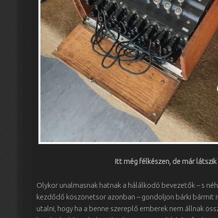
Itt még félkészen, de már látszik
Olykor unalmasnak hatnak a hálálkodó bevezetők – s néha
kezdődő köszönetsor azonban – gondoljon bárki bármit is 
utalni, hogy ha a benne szereplő emberek nem állnak öss