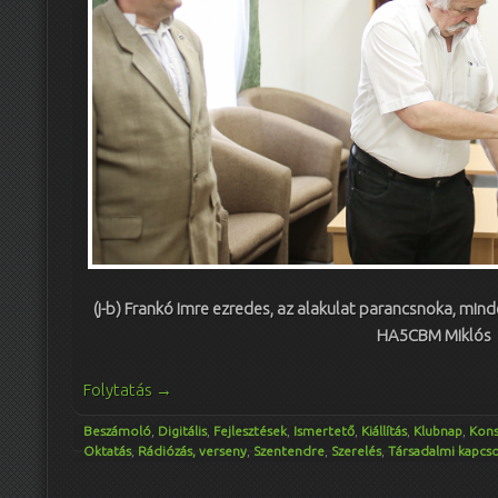
(j-b) Frankó Imre ezredes, az alakulat parancsnoka, minde
HA5CBM Miklós
Folytatás
→
Beszámoló
,
Digitális
,
Fejlesztések
,
Ismertető
,
Kiállítás
,
Klubnap
,
Kons
Oktatás
,
Rádiózás, verseny
,
Szentendre
,
Szerelés
,
Társadalmi kapcs