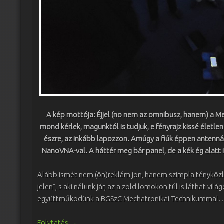
A kép mottója: Éjjel (no nem az omnibusz, hanem) a Me
mond kérlek, magunktól is tudjuk, e fényrajz kissé életlen 
észre, az inkább lapozzon. Amúgy a fiúk éppen antenná
NanoVNA-val. A háttér meg bár panel, de a kék ég alatt i
Alább ismét nem (ön)reklám jön, hanem szimpla tényközl
jelen”, s aki nálunk jár, az a zöld lomokon túl is láthat vi
együttműködünk a BGSzC Mechatronikai Technikummal
Folytatás
→