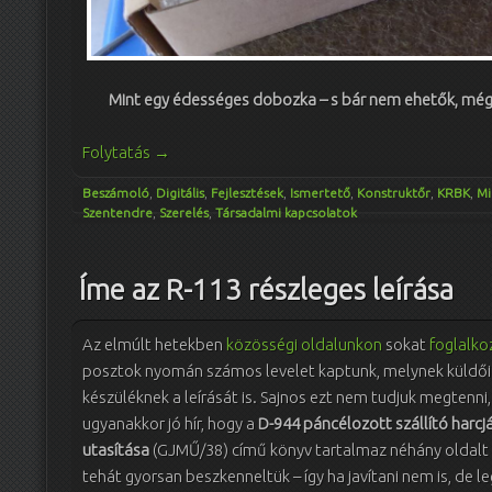
Mint egy édességes dobozka – s bár nem ehetők, mégi
Folytatás
→
Beszámoló
,
Digitális
,
Fejlesztések
,
Ismertető
,
Konstruktőr
,
KRBK
,
Mi
Szentendre
,
Szerelés
,
Társadalmi kapcsolatok
Íme az R-113 részleges leírása
Az elmúlt hetekben
közösségi oldalunkon
sokat
foglalko
posztok nyomán számos levelet kaptunk, melynek küldői 
készüléknek a leírását is. Sajnos ezt nem tudjuk megtenni
ugyanakkor jó hír, hogy a
D-944 páncélozott szállító harcj
utasítása
(GJMŰ/38) című könyv tartalmaz néhány oldalt a
tehát gyorsan beszkenneltük – így ha javítani nem is, de 