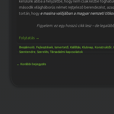
kerülünk abba a helyzetbe, hogy nem csak kézbe foghatun
második világháborús német rejtjelező berendezést, azaz
tortán, hogy
e masina valójában a magyar nemzeti titkos
Figyelem: ez egy hosszú cikk lesz – de legaláb
Folytatás
→
Beszámoló
,
Fejlesztések
,
Ismertető
,
Kiállítás
,
Klubnap
,
Konstruktőr
,
Szentendre
,
Szerelés
,
Társadalmi kapcsolatok
Bejegyzés navigáció
←
Korábbi bejegyzés