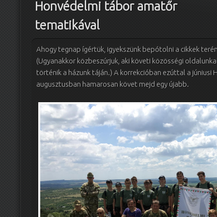
Honvédelmi tábor amatőr
tematikával
Ahogy tegnap ígértük, igyekszünk bepótolni a cikkek ter
(Ugyanakkor közbeszúrjuk, aki követi közösségi oldalunkat
történik a házunk táján.) A korrekcióban ezúttal a június
augusztusban hamarosan követ mejd egy újabb.