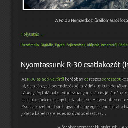
A Föld a Nemzetközi Űrállomásról fotóz
Folytatás
→
Beszámoló
,
Digitális
,
Egyéb
,
Fejlesztések
,
Időjárás
,
Ismertető
,
Rádió
Nyomtassunk R-30 csatlakozót (is
Az
R-30-as adó-vevőről
korábban
öt
részes
sorozatot
köz
rá, de a tárgyalt berendezésből a rádióklub tulajdonában
tápegység található. Mindez nagyon szép és jó, ám “apró
csatlakozónk nincs egy fia darab sem. Helyesebben nem v
Zsolt a közelmúltban legyártott egy egész garnitúrát a 
jöhet a kábelszerelés és az óvatos élesztés…
A fotókat szeretett klubtársunk, HA5S