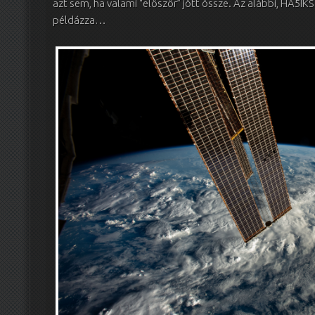
azt sem, ha valami “először” jött össze. Az alábbi, HA5IKS
példázza…