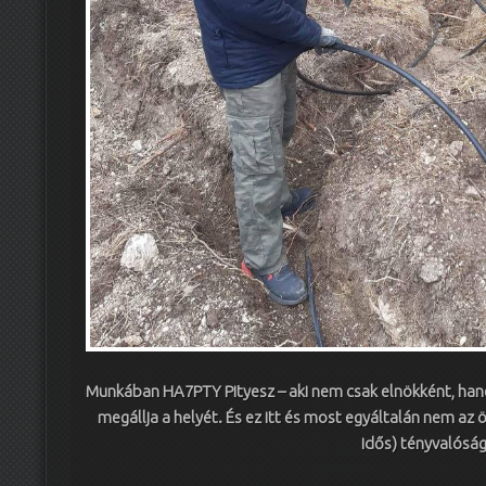
Munkában HA7PTY Pityesz – aki nem csak elnökként, hanem
megállja a helyét. És ez itt és most egyáltalán nem az
idős) tényvalósá