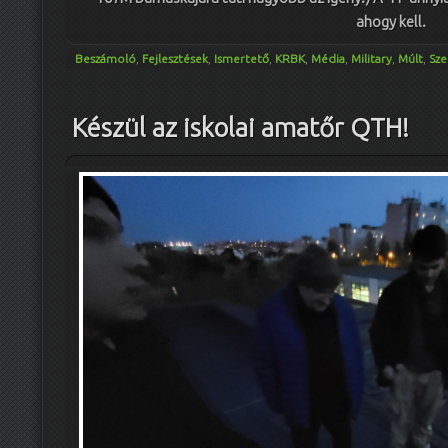
ahogy kell.
Beszámoló
,
Fejlesztések
,
Ismertető
,
KRBK
,
Média
,
Military
,
Múlt
,
Sz
Készül az iskolai amatőr QTH!