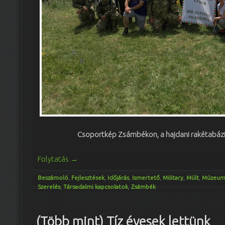
Csoportkép Zsámbékon, a hajdani rakétabázi
Folytatás
→
Beszámoló
,
Fejlesztések
,
Időjárás
,
Ismertető
,
Military
,
Múlt
,
Múzeu
Szerelés
,
Társadalmi kapcsolatok
,
Zsámbék
(Több mint) Tíz évesek lettünk