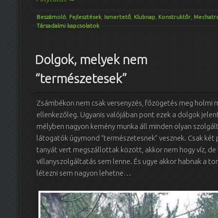
Beszámoló
,
Fejlesztések
,
Ismertető
,
Klubnap
,
Konstruktőr
,
Mechatr
Társadalmi kapcsolatok
Dolgok, melyek nem
“természetesek”
Zsámbékon nem csak versenyzés, főzögetés meg holmi m
ellenkezőleg. Ugyanis valójában pont ezek a dolgok jelent
mélyben nagyon kemény munka áll minden olyan szolgált
látogatók úgymond “természetesnek” vesznek. Csak két p
tanyát vert megszállottak között, akkor nem hogy víz, de
villanyszolgáltatás sem lenne. És ugye akkor habnak a to
létezni sem nagyon lehetne…