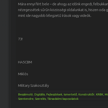
Mára ennyi fért bele – de ahogy az időnk engedi, felbukka
nézegessétek sűrűn közösségi oldalunkat is, hiszen oda g
mint ide nagyobb lélegzetű írások vagy videók.
73!
HA5CBM
Miklós
Military Szakosztály
Beszámoló
,
Digitális
,
Fejlesztések
,
Ismertető
,
Konstruktőr
,
KRBK
,
Mi
Szentendre
,
Szerelés
,
Társadalmi kapcsolatok