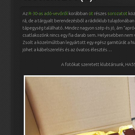
Az
R-30-as adó-vevőről
korábban
öt
részes
sorozatot
köz
rá, de a tárgyalt berendezésből a rádióklub tulajdonában
tápegység található. Mindez nagyon szép és jó, ám “apró
csatlakozónk nincs egy fia darab sem. Helyesebben nem v
Zsolt a közelmúltban legyártott egy egész garnitúrát a 
jöhet a kábelszerelés és az óvatos élesztés…
A fotókat szeretett klubtársunk, HA5S