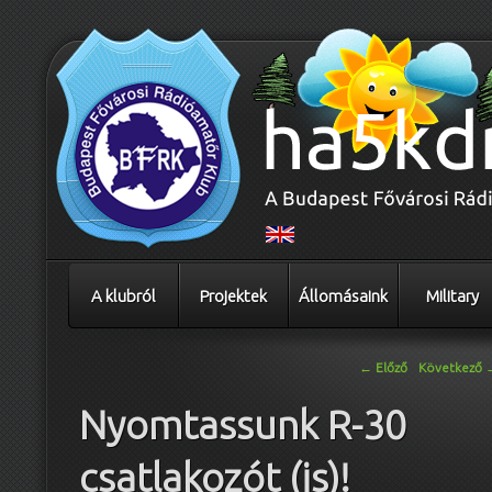
A klubról
Projektek
Állomásaink
Military
Bejegyzés navigáció
←
Előző
Következő
Nyomtassunk R-30
csatlakozót (is)!