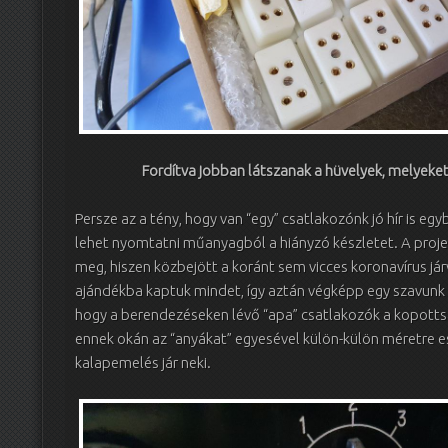
Fordítva jobban látszanak a hüvelyek, melyeket
Persze az a tény, hogy van “egy” csatlakozónk jó hír is eg
lehet nyomtatni műanyagból a hiányzó készletet. A proje
meg, hiszen közbejött a koránt sem vicces koronavírus já
ajándékba kaptuk mindet, így aztán végképp egy szavunk se
hogy a berendezéseken lévő “apa” csatlakozók a kopotts
ennek okán az “anyákat” egyesével külön-külön méretre es
kalapemelés jár neki.