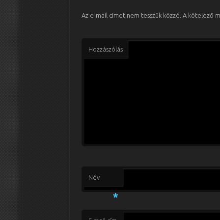
Az e-mail címet nem tesszük közzé.
A kötelező 
Hozzászólás
Név
*