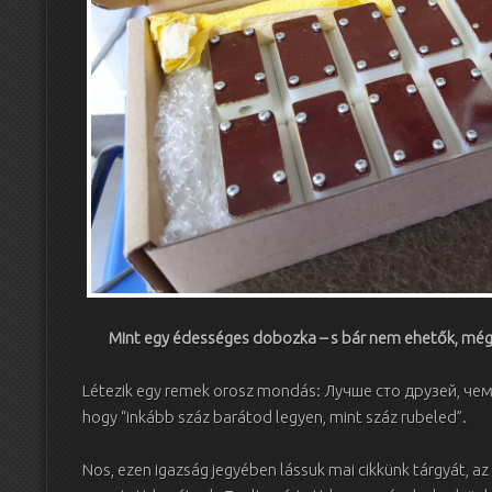
Mint egy édességes dobozka – s bár nem ehetők, mégi
Létezik egy remek orosz mondás: Лучше сто друзей, чем 
hogy “inkább száz barátod legyen, mint száz rubeled”.
Nos, ezen igazság jegyében lássuk mai cikkünk tárgyát, a