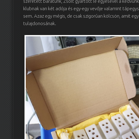
szeretett barátunk, Zsolt gyártott le egyesével a kedvünk
klubnak van két adója és egy-egy vevője valamint tápegys
sem. Azaz egy mégis, de csak szigorúan kölcsön, amit egys
tulajdonosának.