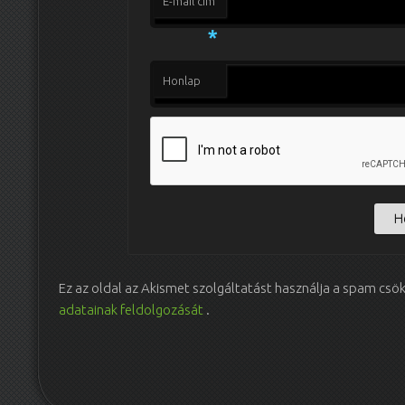
E-mail cím
*
Honlap
Ez az oldal az Akismet szolgáltatást használja a spam csö
adatainak feldolgozását
.