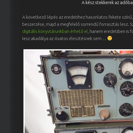
A kész stekkerek az adóba
A következő lépés az eredetihez hasonlatos fekete színű,
beszerzése, majd a megfelelő sorrendű forrasztás lesz. S
digitális könyvtárunkban érhető el
, hanem eredetiben is f
lesz akadálya az óvatos élesztésnek sem…