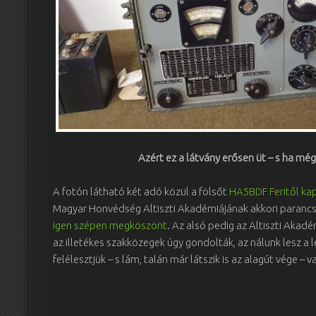
Azért ez a látvány erősen üt – s ha mé
A fotón látható két adó közül a fölsőt
HA5BDF Feritől ka
Magyar Honvédség Altiszti Akadémiájának akkori paranc
igen szépen megköszönt
. Az alsó pedig az Altiszti Akadé
az illetékes szakközegek úgy gondolták, az nálunk lesz a
felélesztjük – s lám, talán már látszik is az alagút vége –