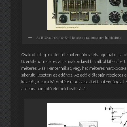
Az R-30 adó (Kollár Ernő felvétele a radiomuseum.hu oldalról)
Gyakorlatilag mindenféle antennához lehangolható az adó,
tizenkilenc méteres antennákon kívül huzalból kifeszítet
méteres L- és T-antennákat, vagy hat méteres harckocsi
sikerült illeszteni az adóhoz. Az adó előlapján részletes 
kezelőt, mely a háromféle rendszeresített antennához 1
antennahangoló elemek beállítását.