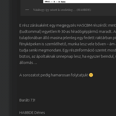
Valahogy így nézett ki eredetileg… (HA8BDE)
E rész zárásaként egy megjegyzés HA5CBM részéről: mint a
(tudtommal) egyetlen R-30-as híradógépjármű maradt. 
tulajdonában álló masina jelenleg egy fedett raktárban pi
fényképeken is szemlélhető, munka lesz vele bőven – ám a
tudja senki megmondani. Egy részinformáció szerint most
biztos, az ápoltaknak ünnepnap lesz, ha egyszer beindul, 
állomás…
A sorozatot pedig hamarosan folytatjuk!
Baráti 73!
HA8BDE Dénes