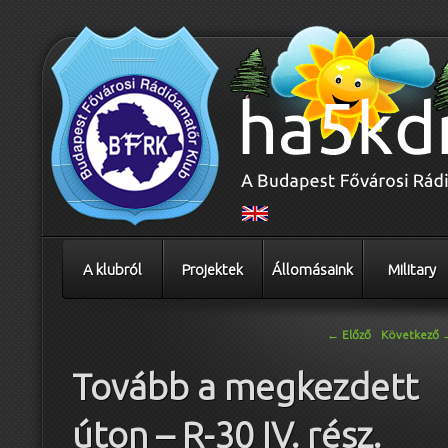
A klubról
Projektek
Állomásaink
Military
Bejegyzés navigáció
←
Előző
Következő
Tovább a megkezdett
úton – R-30 IV. rész.