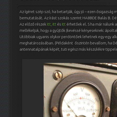
Az ígéret szép szó, ha betartják, úgy jó – ezen ősigazság 
bemutatását. Az írást szokás szerint HA8BDE Balás B. Dén
Az előző részek
itt
,
itt
és
itt
érhetőek el. S ha már nálunk a 
mellékeljük, hogy a gyűjtők (kevéssé kényeseknek: ápoltak)
Utóbbiak ugyanis olykor perdöntőek lehetnek egy-egy al
meghatározásában. (Példaként őszintén bevallom, ha Dén
antennatalpának képét, tuti egész más készülékre tippel