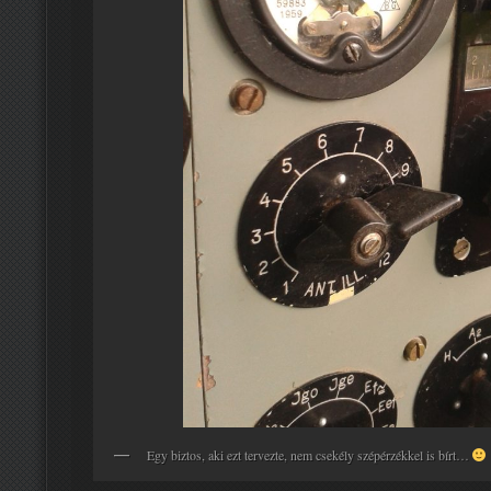
Egy biztos, aki ezt tervezte, nem csekély szépérzékkel is bírt…