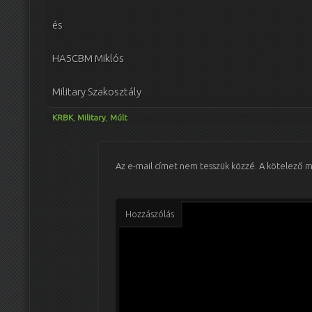
és
HA5CBM Miklós
Military Szakosztály
KRBK
,
Military
,
Múlt
Az e-mail címet nem tesszük közzé.
A kötelező 
Hozzászólás