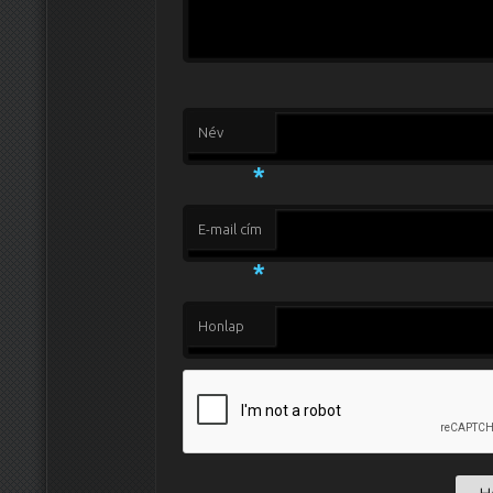
Név
*
E-mail cím
*
Honlap