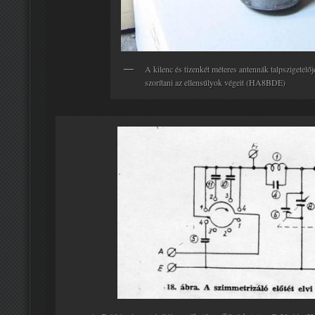
A kilenc és tizenkét méteres antennák talpszigetelőj
szorítani az ellensúlyok végeit (HA8BDE)