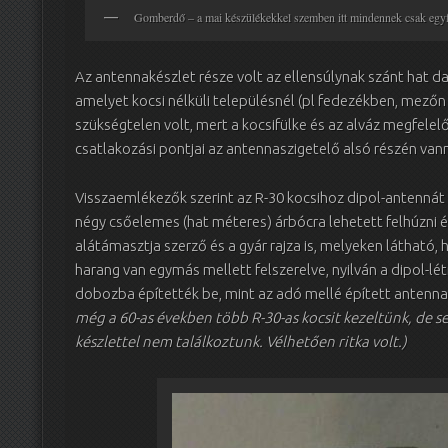
Gomberdő – a mai készülékekkel szemben itt mindennek csak eg
Az antennakészlet része volt az ellensúlynak szánt hat d
amelyet kocsi nélküli településnél (pl fedezékben, mezőn s
szükségtelen volt, mert a kocsifülke és az alváz megfelelő
csatlakozási pontjai az antennaszigetelő alsó részén vann
Visszaemlékezők szerint az R-30 kocsihoz dipol-antennát 
négy csőelemes (hat méteres) árbócra lehetett felhúzni és
alátámasztja szerző és a gyár rajza is, melyeken látható, 
harang van egymás mellett felszerelve, nyilván a dipol-lé
dobozba építették be, mint az adó mellé épített antenn
még a 60-as években több R-30-as kocsit kezeltünk, de s
készlettel nem találkoztunk. Vélhetően ritka volt.)