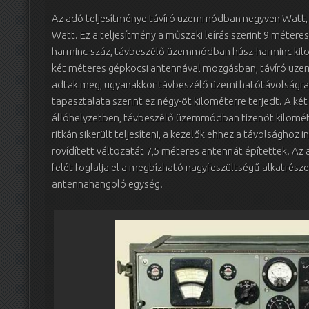
Az adó teljesítménye távíró üzemmódban negyven Watt
Watt. Ez a teljesítmény a műszaki leírás szerint 9 méte
harminc-száz, távbeszélő üzemmódban húsz-harminc kilo
két méteres gépkocsi antennával mozgásban, távíró üze
adtak meg, ugyanakkor távbeszélő üzemi hatótávolságra
tapasztalata szerint ez négy-öt kilométerre terjedt. A k
állóhelyzetben, távbeszélő üzemmódban tizenöt kilomét
ritkán sikerült teljesíteni, a kezelők ehhez a távolsághoz
rövídített változatát 7,5 méteres antennát építettek. 
felét foglalja el a megbízható nagyfeszültségű alkatrészek
antennahangoló egység.