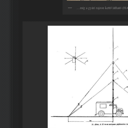
…míg a gyári rajzon kettő látható (