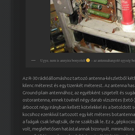
Ugye, nem is annyira bonyolult
– az antennahangoló egység 
Az R-30 rádióállomáshoz tartozó antenna-készletből kétfé
kilenc méterest és egy tizenkét méterest. Az antenna haso
Ground-plain antennához, az egyébként szigetelt és sugá
ostorantenna, ennek tövénél négy darab vízszintes (tető-
árbocot négy irányban kellett kötelekkel és a betoldott s
kocsihoz ezenkívül tartozott egy két méteres botantenna 
a faágak csak lehajtsák, de ne szakítsák le. Ez a „gépkoc
volt, meglehetősen hatástalannak bizonyult, minimálisra