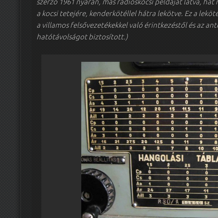
szerző 1961 nyarán, más rádióskocsi példáját látva, hat 
a kocsi tetejére, kenderkötéllel hátra lekötve. Ez a lekö
a villamos felsővezetékekkel való érintkezéstől és az a
hatótávolságot biztosított.)