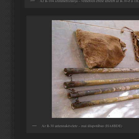
Az R-104 szimmetrizálója – vélhetően efféle lehetett az R-30-é is
Az R-30 antennakészlete – mai állapotában (HA8BDE)