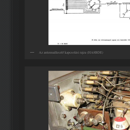
Az antennaillesztő kapcsolási rajza (HA8BDE)