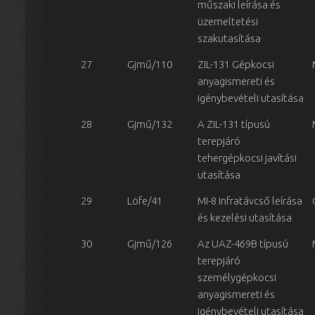
műszaki leírása és
üzemeltetési
szakutasítása
27
Gjmű/110
ZIL-131 Gépkocsi
anyagismereti és
igénybevételi utasítása
28
Gjmű/132
A ZIL-131 típusú
terepjáró
tehergépkocsi javítási
utasítása
29
Löfe/41
MI-8 Infratávcső leírása
és kezelési utasítása
30
Gjmű/126
Az UAZ-469B típusú
terepjáró
személygépkocsi
anyagismereti és
igénybevételi utasítása