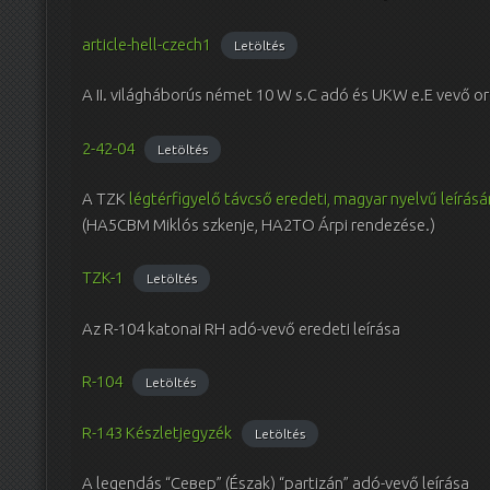
article-hell-czech1
Letöltés
A II. világháborús német 10 W s.C adó és UKW e.E vevő o
2-42-04
Letöltés
A TZK
légtérfigyelő távcső eredeti, magyar nyelvű leírás
(HA5CBM Miklós szkenje, HA2TO Árpi rendezése.)
TZK-1
Letöltés
Az R-104 katonai RH adó-vevő eredeti leírása
R-104
Letöltés
R-143 Készletjegyzék
Letöltés
A legendás “Север” (Észak) “partizán” adó-vevő leírása