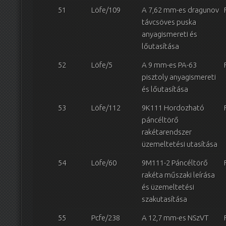
51
Löfe/109
A 7,62 mm-es dragunov
távcsöves puska
anyagismereti és
lőutasítása
52
Löfe/5
A 9 mm-es PA-63
pisztoly anyagismereti
és lőutasítása
53
Löfe/112
9K111 Hordozható
páncéltörő
rakétarendszer
üzemeltetési utasítása
54
Löfe/60
9M111-2 Páncéltörő
rakéta műszaki leírása
és üzemeltetési
szakutasítása
55
Pcfe/238
A 12,7 mm-es NSzVT