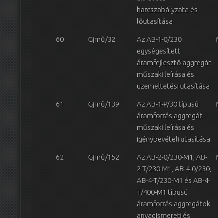
harcszabályzata és
lőutasítása
60
Gjmű/32
Az AB-1-0/230
egységesített
áramfejlesztő aggregát
műszaki leírása és
üzemeltetési utasítása
61
Gjmű/139
Az AB-1-P/30 típusú
áramforrás aggregát
műszaki leírása és
igénybevételi utasítása
62
Gjmű/152
Az AB-2-0/230-M1, AB-
2-T/230-M1, AB-4-0/230,
AB-4-T/230-M1 és AB-4-
T/400-M1 típusú
áramforrás aggregátok
anyagismereti és