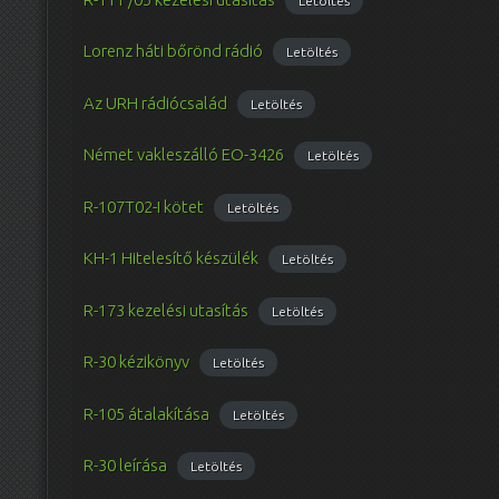
Letöltés
Lorenz háti bőrönd rádió
Letöltés
Az URH rádiócsalád
Letöltés
Német vakleszálló EO-3426
Letöltés
R-107T02-I kötet
Letöltés
KH-1 Hitelesítő készülék
Letöltés
R-173 kezelési utasítás
Letöltés
R-30 kézikönyv
Letöltés
R-105 átalakítása
Letöltés
R-30 leírása
Letöltés