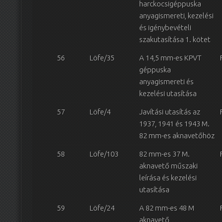
harckocsigéppuska
anyagismereti, kezelési
és igénybevételi
szakutasítása 1. kötet
56
Löfe/35
A 14,5 mm-es KPVT
géppuska
anyagismereti és
kezelési utasítása
57
Löfe/4
Javítási utasítás az
1937, 1941 és 1943 M.
82 mm-es aknavetőhöz
58
Löfe/103
82 mm-es 37 M.
aknavető műszaki
leírása és kezelési
utasítása
59
Löfe/24
A 82 mm-es 48 M
aknavető