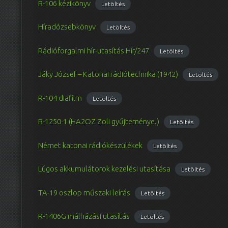
R-106 kézikönyv
Letöltés
Híradózsebkönyv
Letöltés
Rádióforgalmi hír-utasítás Hír/247
Letöltés
Jáky József – Katonai rádiótechnika (1942)
Letöltés
R-104 diafilm
Letöltés
R-1250-1 (HA2OZ Zoli gyűjteménye.)
Letöltés
Német katonai rádiókészülékek
Letöltés
Lúgos akkumulátorok kezelési utasítása
Letöltés
TA-19 oszlop műszaki leírás
Letöltés
R-1406G málházási utasítás
Letöltés