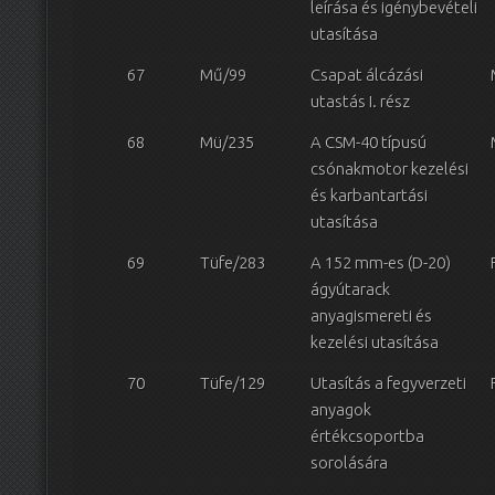
leírása és igénybevételi
utasítása
67
Mű/99
Csapat álcázási
utastás I. rész
68
Mü/235
A CSM-40 típusú
csónakmotor kezelési
és karbantartási
utasítása
69
Tüfe/283
A 152 mm-es (D-20)
ágyútarack
anyagismereti és
kezelési utasítása
70
Tüfe/129
Utasítás a fegyverzeti
anyagok
értékcsoportba
sorolására