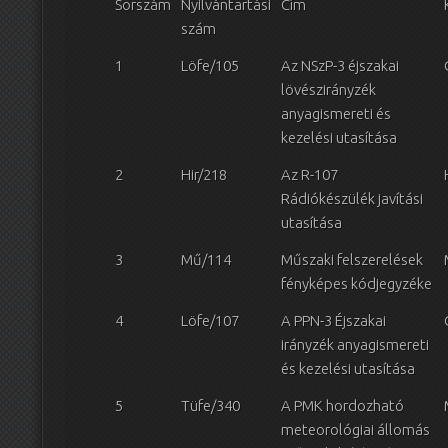
Sorszám
Nyilvántartási
Cím
szám
1
Löfe/105
Az NSzP-3 éjszakai
lövészirányzék
anyagismereti és
kezelési utasítása
2
Hir/218
Az R-107
Rádiókészülék javítási
utasítása
3
Mű/114
Műszaki felszerelések
fényképes kódjegyzéke
4
Löfe/107
A PPN-3 Éjszakai
irányzék anyagismereti
és kezelési utasítása
5
Tüfe/340
A PMK hordozható
meteorológiai állomás