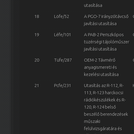
utasítása
18
Löfe/52
A PGO-7 irányzótávcső
javítási utasítása
19
Léfe/101
A PAB-2 Periszkópos
tüzérségi tájolóműszer
javítási utasítása
20
Tüfe/287
OEM-2 Távmérő
anyagismereti és
kezelési utasítása
21
Pcfe/231
Utasítás az R-112, R-
113, R-123 harckocsi
rádiókészülékek és R-
120, R-124 belső
beszélő berendezések
műszaki
felülvizsgáratára és