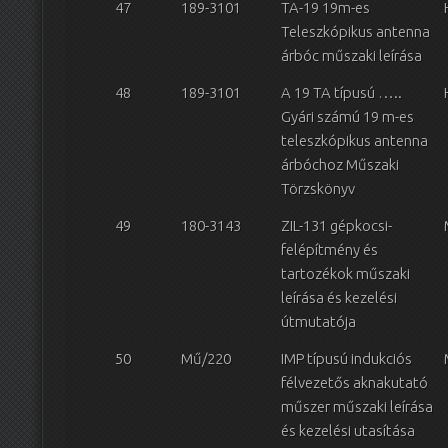
47
189-3101
TA-19 19m-es
Teleszkópikus antenna
árbóc műszaki leírása
48
189-3101
A 19 TA típusú …..
Gyári számú 19 m-es
teleszkópikus antenna
árbóchoz Műszaki
Törzskönyv
49
180-3143
ZIL-131 gépkocsi-
felépítmény és
tartozékok műszaki
leírása és kezelési
útmutatója
50
Mű/220
IMP típusú indukciós
félvezetős aknakutató
műszer műszaki leírása
és kezelési utasítása