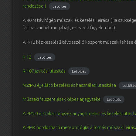
rendezése.)
Letöltés
A 40 M távírógép műszaki és kezelési leírása (Ha szükséged 
fájl hatvanhét megabájt, ezt vedd figyelembe!)
A K-12 kézikezelésű távbeszélő központ műszaki leírása é
K-12
Letöltés
R-107 javítási utasítás
Letöltés
NSzP-3 éjjellátó kezelési és használati utasítása
Letölté
Műszaki felszerelések képes árjegyzéke
Letöltés
A PPN-3 éjszakai irányzék anyagismereti és kezelési utasí
A PMK hordozható meteorológiai állomás műszaki leírása 