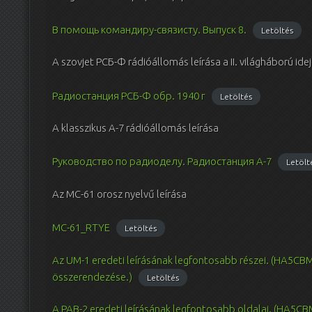
В помощь командиру-связисту. Выпуск 8.
Letöltés
A szovjet РСБ-Ф rádióállomás leírása a II. világháború ide
Радиостанция РСБ-Ф обр. 1940 г
Letöltés
A klasszikus A-7 rádióállomás leírása
Руководство по радиоделу. Радиостанция А-7
Letölt
Az MC-61 orosz nyelvű leírása
MC-61_RTYE
Letöltés
Az UM-1 eredeti leírásának legfontosabb részei. (HA5CB
összerendezése.)
Letöltés
A PAB-2 eredeti leírásának legfontosabb oldalai. (HA5CB