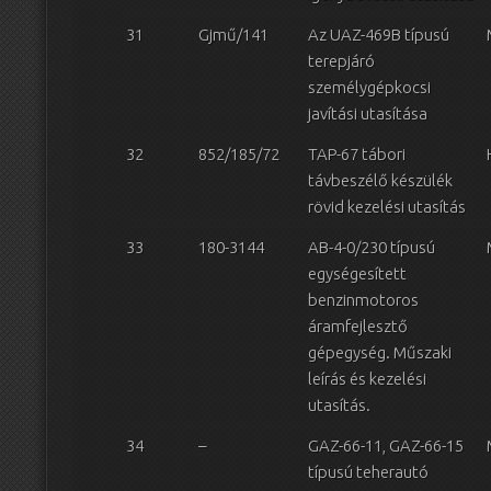
31
Gjmű/141
Az UAZ-469B típusú
terepjáró
személygépkocsi
javítási utasítása
32
852/185/72
TAP-67 tábori
távbeszélő készülék
rövid kezelési utasítás
33
180-3144
AB-4-0/230 típusú
egységesített
benzinmotoros
áramfejlesztő
gépegység. Műszaki
leírás és kezelési
utasítás.
34
–
GAZ-66-11, GAZ-66-15
típusú teherautó