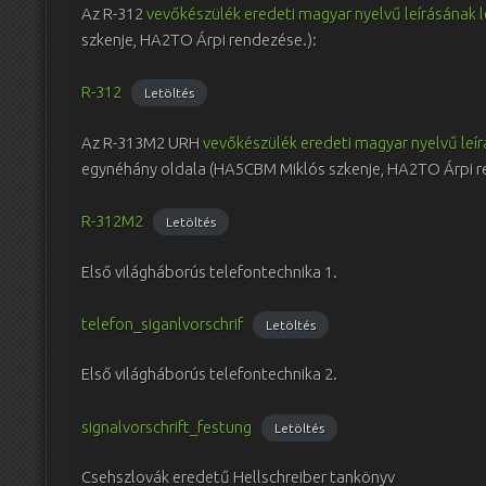
Az R-312
vevőkészülék eredeti magyar nyelvű leírásának
szkenje, HA2TO Árpi rendezése.):
R-312
Letöltés
Az R-313M2 URH
vevőkészülék eredeti magyar nyelvű leí
egynéhány oldala (HA5CBM Miklós szkenje, HA2TO Árpi r
R-312M2
Letöltés
Első világháborús telefontechnika 1.
telefon_siganlvorschrif
Letöltés
Első világháborús telefontechnika 2.
signalvorschrift_festung
Letöltés
Csehszlovák eredetű Hellschreiber tankönyv