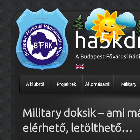
A klubról
Projektek
Állomásaink
Military
Military doksik – ami m
elérhető, letölthető…