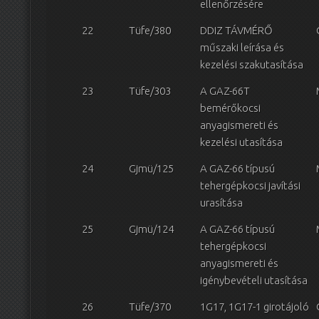
ellenőrzésére
22
Tüfe/380
DDIZ TÁVMÉRŐ
műszaki leírása és
kezelési szakutasítása
23
Tüfe/303
A GAZ-66T
bemérőkocsi
anyagismereti és
kezelési utasítása
24
Gjmü/125
A GAZ-66 típusú
tehergépkocsi javítási
urasítása
25
Gjmü/124
A GAZ-66 típusú
tehergépkocsi
anyagismereti és
igénybevételi utasítása
26
Tüfe/370
1G17, 1G17-1 girotájoló