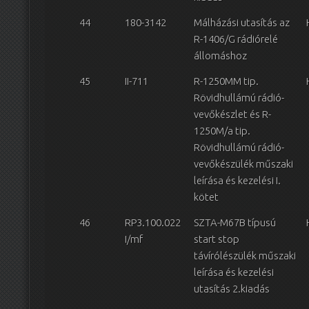
44
180-3142
Málházási utasítás az
R-1406/G rádiórelé
állomáshoz
45
II-711
R-1250MM tip.
Rövidhullámú rádió-
vevőkészlet és R-
1250M/a tip.
Rövidhullámú rádió-
vevőkészülék műszaki
leírása és kezelési I.
kötet
46
RP3.100.022
SZTA-M67B típusú
I/mf
start stop
távírólészülék műszaki
leírása és kezelési
utasítás 2.kiadás