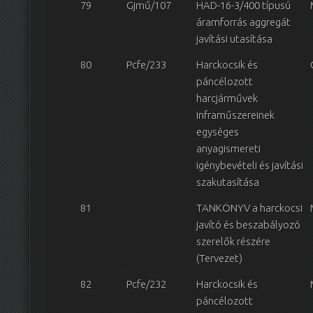
79
Gjmű/107
HAD-16-3/400 típusú
áramforrás aggregát
javítási utasítása
80
Pcfe/233
Harckocsik és
páncélozott
harcjárművek
inframűszereinek
egységes
anyagismereti
igénybevételi és javítási
szakutasítása
81
TANKÖNYV a harckocsi
javító és beszabályozó
szerelők részére
(Tervezet)
82
Pcfe/232
Harckocsik és
páncélozott