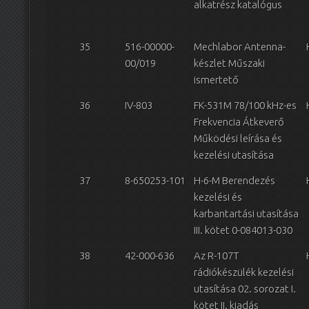
alkatrész katalógus
35
516-00000-
Mechlabor Antenna-
00/019
készlet Műszaki
ismertető
36
IV-803
FK-531M 78/100 kHz-es
Frekvencia Átkeverő
Működési leírása és
kezelési utasítása
37
8-650253-101
H-6-M Berendezés
kezelési és
karbantartási utasítása
III. kötet 0-084013-030
38
42-000-636
Az R-107T
rádiókészülék kezelési
utasítása 02. sorozat I.
kötet II. kiadás