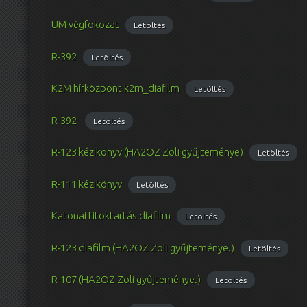
UM végfokozat
Letöltés
R-392
Letöltés
K2M hírközpont k2m_diafilm
Letöltés
R-392
Letöltés
R-123 kézikönyv (HA2OZ Zoli gyűjteménye)
Letöltés
R-111 kézikönyv
Letöltés
Katonai titoktartás diafilm
Letöltés
R-123 diafilm (HA2OZ Zoli gyűjteménye.)
Letöltés
R-107 (HA2OZ Zoli gyűjteménye.)
Letöltés