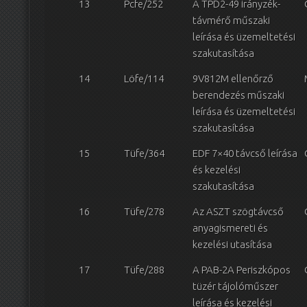
13
Pcfe/252
A TPD2-49 irányzék-
távmérő műszaki
leírása és üzemeltetési
szakutasítása
14
Löfe/114
9V812M ellenőrző
berendezés műszaki
leírása és üzemeltetési
szakutasítása
15
Tüfe/364
EDF 7×40 távcső leírása
és kezelési
szakutasítása
16
Tüfe/278
Az ASZT szögtávcső
anyagismereti és
kezelési utasítása
17
Tüfe/288
A PAB-2A Periszkópos
tüzér tájolóműszer
leírása és kezelési