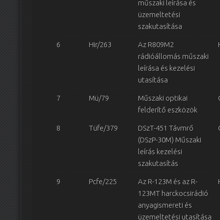
műszaki leírása és
üzemeltetési
szakutasítása
6
Hir/263
Az R809M2
rádióállomás műszaki
leírása és kezelési
utasítása
7
Mü/79
Műszaki optikai
felderítő eszközök
8
Tüfe/379
DSzT-451 Távmrő
(DSzP-30M) Műszaki
leírás kezelési
szakutasítás
9
Pcfe/225
Az R-123M és az R-
123MT harckocsirádió
anyagismereti és
üzemeltetési utasítása