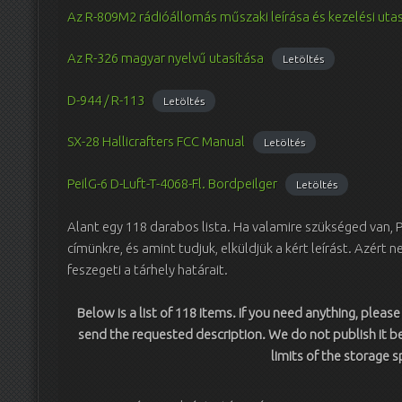
Az R-809M2 rádióállomás műszaki leírása és kezelési uta
Az R-326 magyar nyelvű utasítása
Letöltés
D-944 / R-113
Letöltés
SX-28 Hallicrafters FCC Manual
Letöltés
PeilG-6 D-Luft-T-4068-Fl. Bordpeilger
Letöltés
Alant egy 118 darabos lista. Ha valamire szükséged van, PSE
címünkre, és amint tudjuk, elküldjük a kért leírást. Azért
feszegeti a tárhely határait.
Below is a list of 118 items. If you need anything, pleas
send the requested description. We do not publish it 
limits of the storage s