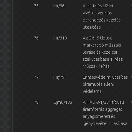
75
Hir/86
A H1-M és H2-M
vivőfrekvenciás
berendezés kezelési
utasítása
76
Hir/318
Az E-615 típusú
markeradó műszaki
leírása és kezelési
szakutasítása 1. rész
Műszaki leírás
77
Hir/79
Érintésvédelmi utasítás
(áramütés elleni
védelem)
78
Gjmű/133
A HAD-8-1/231 típusú
áramforrás aggregát
anyagismereti és
igénybevételi utasítása