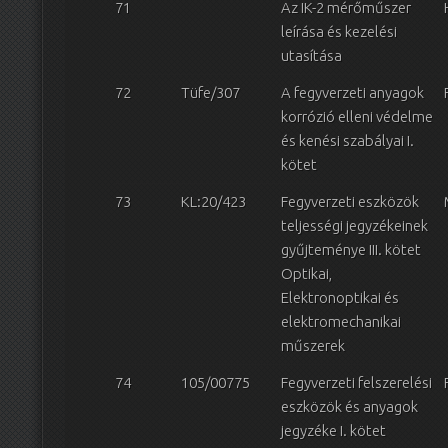
71
Az IK-2 mérőműszer
leírása és kezelési
utasítása
72
Tüfe/307
A fegyverzeti anyagok
korrózió elleni védelme
és kenési szabályai I.
kötet
73
KL:20/423
Fegyverzeti eszközök
teljességi jegyzékeinek
gyűjteménye III. kötet
Optikai,
Elektronoptikai és
elektromechanikai
műszerek
74
105/00775
Fegyverzeti felszerelési
eszközök és anyagok
jegyzéke I. kötet