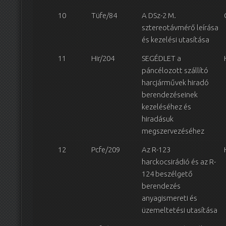
10
Tüfe/84
A DSz-2 M.
sztereotávmérő leírása
és kezelési utasítása
11
Hir/204
SEGÉDLET a
páncélozott szállító
harcjárművek hiradó
berendezéseinek
kezeléséhez és
hiradásuk
megszervezéséhez
12
Pcfe/209
Az R-123
harckocsirádió és az R-
124 beszélgető
berendezés
anyagismereti és
üzemeltetési utasítása