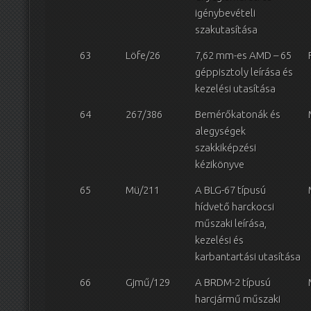
igénybevételi
szakutasítása
63
Löfe/26
7,62 mm-es AMD – 65
géppisztoly leírása és
kezelési utasítása
64
267/386
Bemérőkatonák és
alegységek
szakkiképzési
kézikönyve
65
Mü/211
A BLG-67 típusú
hídvető harckocsi
műszaki leírása,
kezelési és
karbantartási utasítása
66
Gjmű/129
A BRDM-2 típusú
harcjármű műszaki