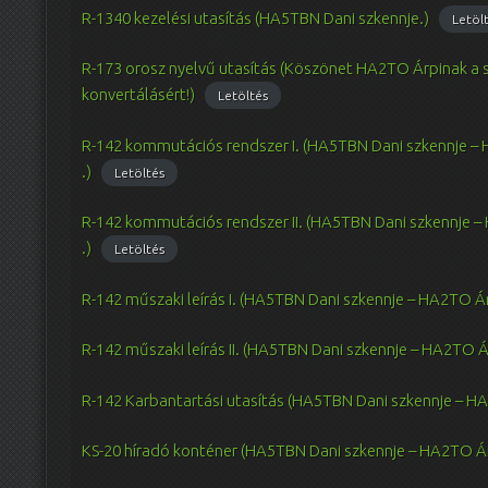
R-1340 kezelési utasítás (HA5TBN Dani szkennje.)
Letöl
R-173 orosz nyelvű utasítás (Köszönet HA2TO Árpinak a
konvertálásért!)
Letöltés
R-142 kommutációs rendszer I. (HA5TBN Dani szkennje –
.)
Letöltés
R-142 kommutációs rendszer II. (HA5TBN Dani szkennje –
.)
Letöltés
R-142 műszaki leírás I. (HA5TBN Dani szkennje – HA2TO Á
R-142 műszaki leírás II. (HA5TBN Dani szkennje – HA2TO 
R-142 Karbantartási utasítás (HA5TBN Dani szkennje – HA
KS-20 híradó konténer (HA5TBN Dani szkennje – HA2TO Ár