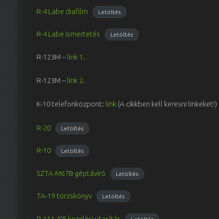
R-4 Labe diafilm
Letöltés
R-4 Labe ismertetés
Letöltés
R-123M –
link 1
.
R-123M –
link 2
.
K-10 telefonközpont:
link
(A cikkben kell keresni linkeket!)
R-20
Letöltés
R-10
Letöltés
SZTA-M67B géptávíró
Letöltés
TA-19 törzskönyv
Letöltés
R-111 /05 kezelési utasítás