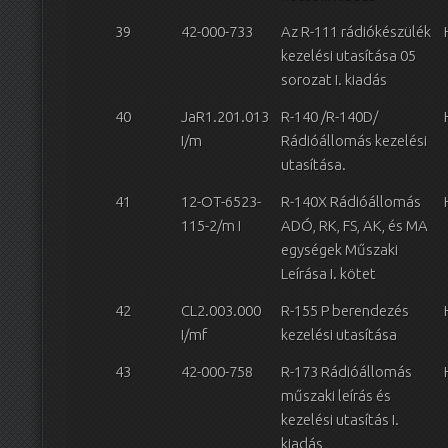
39
42-000-733
Az R-111 rádiókészülék
kezelési utasítása 05
sorozat I. kiadás
40
JaR1.201.013
R-140 /R-140D/
I/m
Rádióállomás kezelési
utasítása.
41
12-OT-6523-
R-140X Rádióállomás
115-2/m I
ADÓ, RK, FS, AK, és MA
egységek Műszaki
Leírása I. kötet
42
CL2.003.000
R-155 P berendezés
I/mf
kezelési utasítása
43
42-000-758
R-173 Rádióállomás
műszaki leírás és
kezelési utasítás I.
kiadás