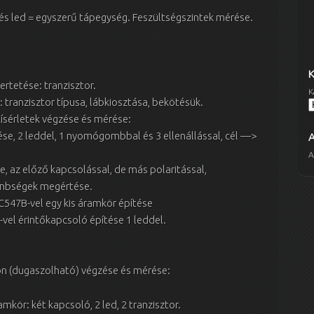
 és led = egyszerű tápegység. Feszültségszintek mérése.
rtetése: tranzisztor.
K
 tranzisztor típusa, lábkiosztása, bekötésük.
ísérletek végzése és mérése:
se, 2 leddel, 1 nyomógombbal és 3 ellenállással, cél —>
A
, az előző kapcsolással, de más polaritással,
önbségek megértése.
C547B-vel egy kis áramkör építése
vel érintőkapcsoló építése 1 leddel.
on (dugaszolható) végzése és mérése:
amkör: két kapcsoló, 2 led, 2 tranzisztor.