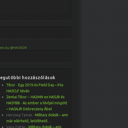
ets by @HA5KDR
Legutóbbi hozzászólások
Tibor
-
Egy 2015-ös Field Day – írta
HA5CLF István
Zentai Tibor -- HA2MN ex HA5JB és
HA5YBB
-
Az ember a hívójel mögött
– HA5AJR Debreczeny Ábel
Herczeg Tamás
-
Military doksik – ami
már elérhető, letölthető…
Vara Zoltán
-
Military doksik – ami