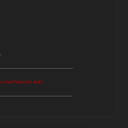
:
—————————————————-
z oldal fejlesztés alatt!
—————————————————