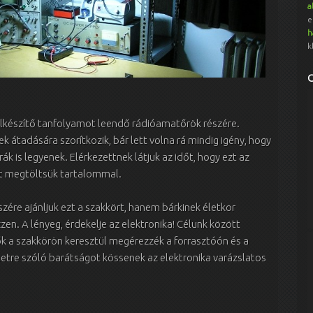
a
e
h
k
elkészítő tanfolyamot leendő rádióamatőrök részére.
k átadására szorítkozik, bár lett volna rá mindig igény, hogy
ák is legyenek. Elérkezettnek látjuk az időt, hogy ezt az
st megtöltsük tartalommal.
zére ajánljuk ezt a szakkört, hanem bárkinek életkor
en. A lényeg, érdekelje az elektronika! Célunk között
dők a szakkörön keresztül megérezzék a forrasztóón és a
életre szóló barátságot kössenek az elektronika varázslatos