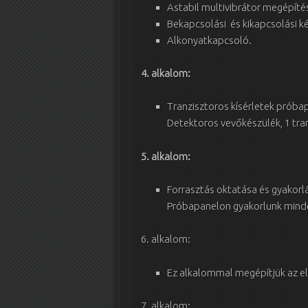
Astabil multivibrátor megépítés
Bekapcsolási és kikapcsolási ké
Alkonyatkapcsoló.
4. alkalom
:
Tranzisztoros kísérletek próba
Detektoros vevőkészülék, 1 tr
5. alkalom:
Forrasztás oktatása és gyakorl
Próbapanelon gyakorlunk mindent
6. alkalom:
Ez alkalommal megépítjük az e
7. alkalom: