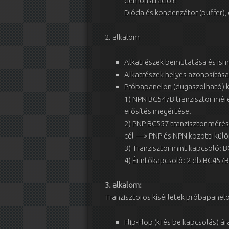
demonstráció!!!
Dióda és kondenzátor (puffer),
2. alkalom
Alkatrészek bemutatása és isme
Alkatrészek helyes azonosítása:
Próbapanelon (dugaszolható) k
1) NPN BC547B tranzisztor méré
erősítés megértése.
2) PNP BC557 tranzisztor mérése
cél —> PNP és NPN közötti kül
3) Tranzisztor mint kapcsoló: B
4) Érintőkapcsoló: 2 db BC457B-
3. alkalom:
Tranzisztoros kísérletek próbapanel
Flip-Flop (ki és be kapcsolás) ár