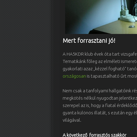
Mert forrasztani jó!
A HA5KDR klub évek óta tart vizsgaf
Tematikánk főleg az elméleti ismerete
gyakorlati azaz „kézzel fogható” tanór
országosan
is tapasztalható űrt mo
Nem csak a tanfolyami hallgatóink rés
megkötés nélkül nyugodtan jelentkezz
szerepel az is, hogy a fiatal érdeklő
gyanta különös illatát, s ezután egy 
világával.
A következő forrasztós szakkör