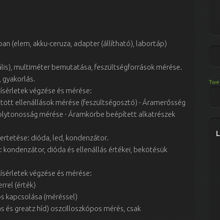
an (elem, akku-ceruza, adapter (állítható), labortáp)
lis), multiméter bemutatása, feszültségforrások mérése.
, gyakorlás.
Twe
ísérletek végzése és mérése:
ött ellenállások mérése (feszültségosztó) · Áramerősség
folytonosság mérése · Áramkörbe beépített alkatrészek
rtetése: dióda, led, kondenzátor.
 kondenzátor, dióda és ellenállás értékei, bekötésük
ísérletek végzése és mérése:
rel (érték)
s kapcsolása (méréssel)
s és greatz híd) oszcilloszkópos mérés, csak