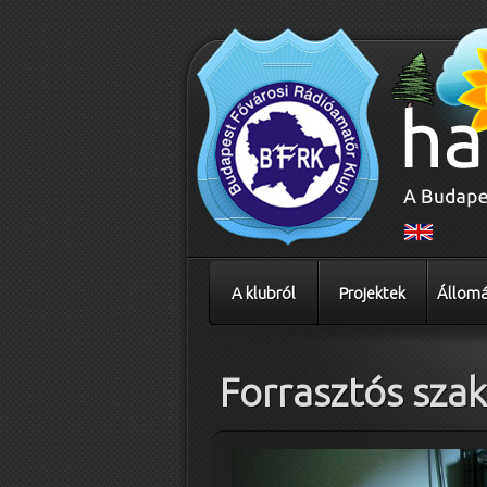
A klubról
Projektek
Állomá
Forrasztós sza