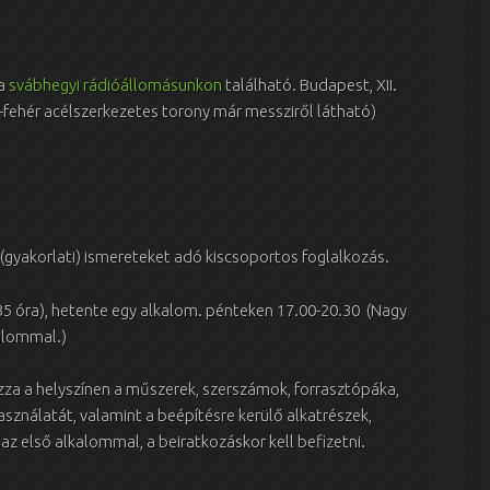
 a
svábhegyi rádióállomásunkon
található. Budapest, XII.
s-fehér acélszerkezetes torony már messziről látható)
 (gyakorlati) ismereteket adó kiscsoportos foglalkozás.
5 óra), hetente egy alkalom. pénteken 17.00-20.30 (Nagy
alommal.)
zza a helyszínen a műszerek, szerszámok, forrasztópáka,
asználatát, valamint a beépítésre kerülő alkatrészek,
z első alkalommal, a beiratkozáskor kell befizetni.