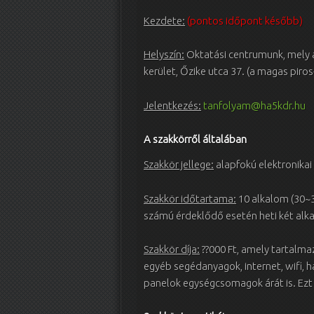
Kezdete:
(pontos időpont később)
Helyszín:
Oktatási centrumunk, mely
kerület, Őzike utca 37. (a magas piro
Jelentkezés:
tanfolyam@ha5kdr.hu
A szakkörről általában
Szakkör jellege:
alapfokú elektronikai
Szakkör időtartama:
10 alkalom (30~3
számú érdeklődő esetén heti két alk
Szakkör díja:
??000 Ft, amely tartalma
egyéb segédanyagok, internet, wifi, h
panelok egységcsomagok árát is. Ezt a