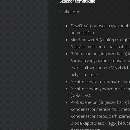
Szakkör tematikája
1. alkalom:
Feszültségforrások a gyakorlatb
bemutatása
Mérőműszerek (analóg és digitá
Digitális multiméter használata
Próbapanelon (dugaszolható) k
Sorosan vagy párhuzamosan köt
és feszültség mérés · Vezeték 
helyes mérése
Alkatrészek bemutatása és isme
Alkatrészek helyes azonosítása:
(polaritás).
Próbapanelon (dugaszolható) k
Kondenzátor mérése multiméter
Kondenzátor soros, párhuzamo
Dióda kapcsolások (egy-, kétuta