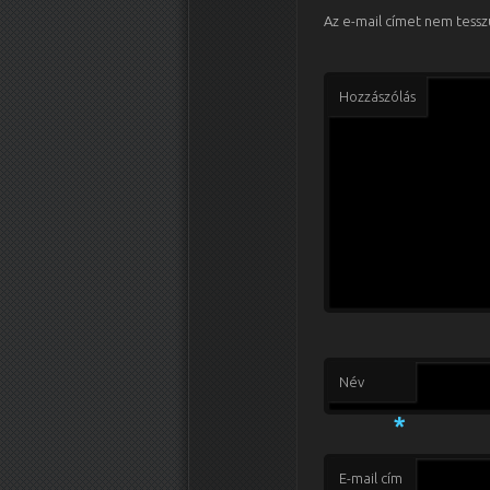
Az e-mail címet nem tessz
Hozzászólás
Név
*
E-mail cím