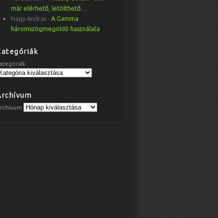
már elérhető, letölthető…
Nagy Andras
-
A Gamma
háromszögmegoldó használata
Kategóriák
ategóriák
Archívum
rchívum