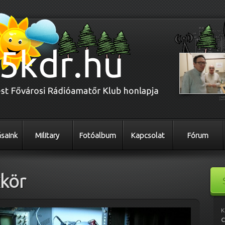
saink
Military
Fotóalbum
Kapcsolat
Fórum
kkör
K
C