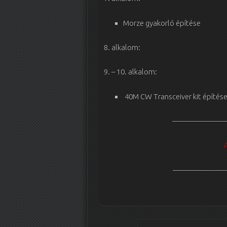
Morze gyakorló építése
8. alkalom:
9. – 10. alkalom:
40M CW Transceiver kit építése
———————
A
———————