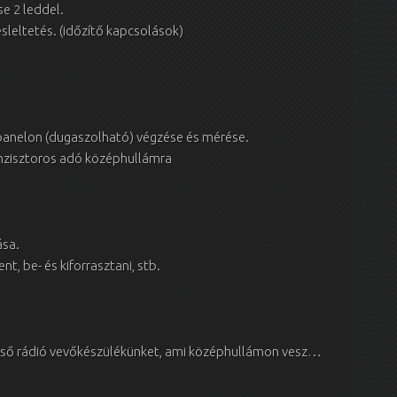
e 2 leddel.
sleltetés. (időzítő kapcsolások)
panelon (dugaszolható) végzése és mérése.
anzisztoros adó középhullámra
ása.
, be- és kiforrasztani, stb.
lső rádió vevőkészülékünket, ami középhullámon vesz…