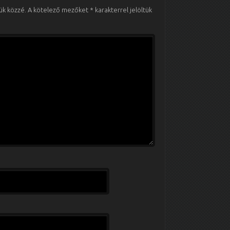
ük közzé.
A kötelező mezőket
*
karakterrel jelöltük