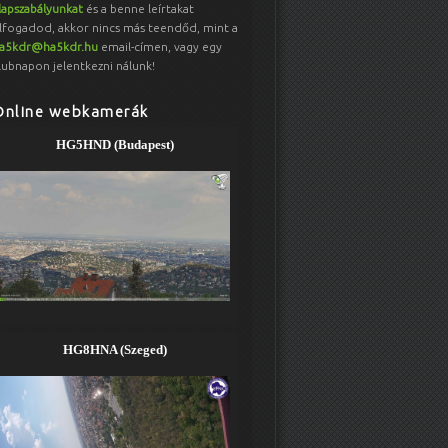
lapszabályunkat
és a benne leírtakat
lfogadod, akkor nincs más teendőd, mint a
a5kdr@ha5kdr.hu
email-címen, vagy egy
lubnapon jelentkezni nálunk!
Online webkamerák