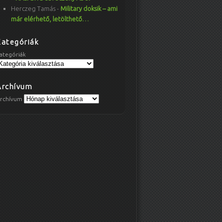
Herczeg Tamás
-
Military doksik – ami
már elérhető, letölthető…
Kategóriák
ategóriák
Archívum
rchívum