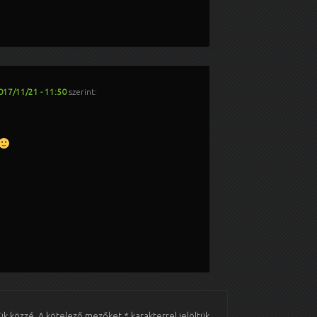
017/11/21 - 11:50
szerint:
ük közzé.
A kötelező mezőket
*
karakterrel jelöltük