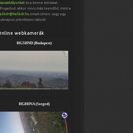
lapszabályunkat
és a benne leírtakat
lfogadod, akkor nincs más teendőd, mint a
a5kdr@ha5kdr.hu
email-címen, vagy egy
lubnapon jelentkezni nálunk!
Online webkamerák