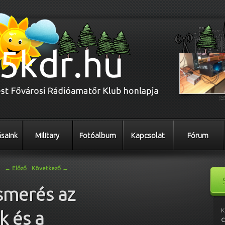
saink
Military
Fotóalbum
Kapcsolat
Fórum
←
Előző
Következő
→
smerés az
K
 és a
C