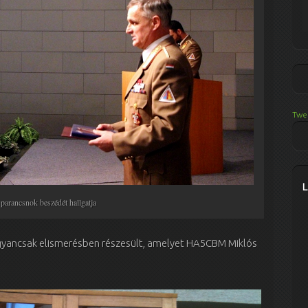
Twe
rancsnok beszédét hallgatja
ugyancsak elismerésben részesült, amelyet HA5CBM Miklós