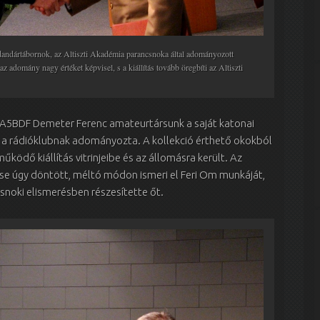
dártábornok, az Altiszti Akadémia parancsnoka által adományozott
z adomány nagy értéket képvisel, s a kiállítás tovább öregbíti az Altiszti
HA5BDF Demeter Ferenc amateurtársunk a saját katonai
 a rádióklubnak adományozta. A kollekció érthető okokból
űködő kiállítás vitrinjeibe és az állomásra került. Az
tése úgy döntött, méltó módon ismeri el Feri Om munkáját,
snoki elismerésben részesítette őt.