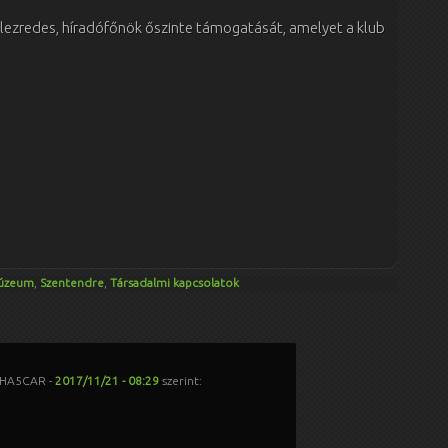
alezredes, híradófőnök őszinte támogatását, amelyet a klub
úzeum
,
Szentendre
,
Társadalmi kapcsolatok
 /HA5CAR
-
2017/11/21 - 08:29
szerint: