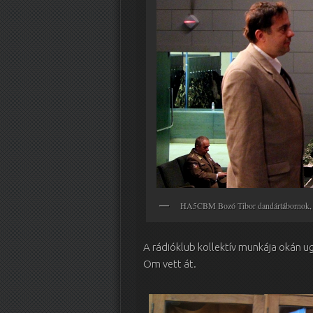
HA5CBM Bozó Tibor dandártábornok, pa
A rádióklub kollektív munkája okán 
Om vett át.