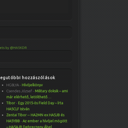
ets by @HA5KDR
Legutóbbi hozzászólások
HG8LYA
-
Hívójelkönyv
Csendes József
-
Military doksik – ami
már elérhető, letölthető…
Tibor
-
Egy 2015-ös Field Day – írta
HA5CLF István
Zentai Tibor -- HA2MN ex HA5JB és
HA5YBB
-
Az ember a hívójel mögött
– HA5AJR Debreczeny Ábel