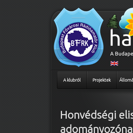
A klubról
Projektek
Állomá
Bejegyzés navigáció
Honvédségi eli
adományozónak