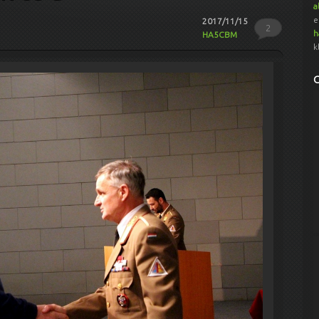
a
e
2017/11/15
2
h
HA5CBM
k