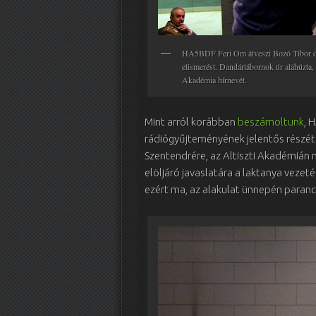
HA5BDF Feri Om átveszi Bozó Tibor dan
elismerést. Dandártábornok úr aláhúzta, a
Akadémia hírnevét.
Mint arról korábban
beszámoltunk
, 
rádiógyűjteményének jelentős részét
Szentendrére, az Altiszti Akadémián m
elöljáró javaslatára a laktanya veze
ezért ma, az alakulat ünnepén paranc