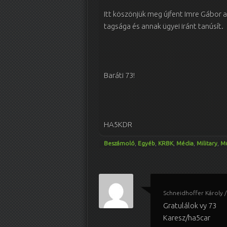
Itt köszönjük meg újfent Imre Gábor 
tagsága és annak ügyei iránt tanúsít.
Baráti 73!
HA5KDR
Beszámoló
,
Egyéb
,
KRBK
,
Média
,
Military
,
M
Schneidhoffer Károly
Gratulálok vy 73
Karesz/ha5car