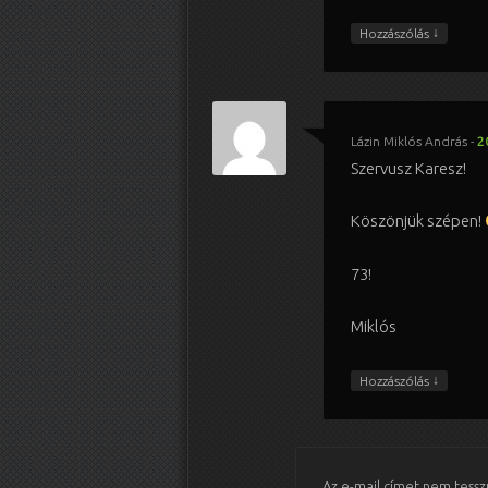
↓
Hozzászólás
Lázin Miklós András
-
2
Szervusz Karesz!
Köszönjük szépen!
73!
Miklós
↓
Hozzászólás
Az e-mail címet nem tessz