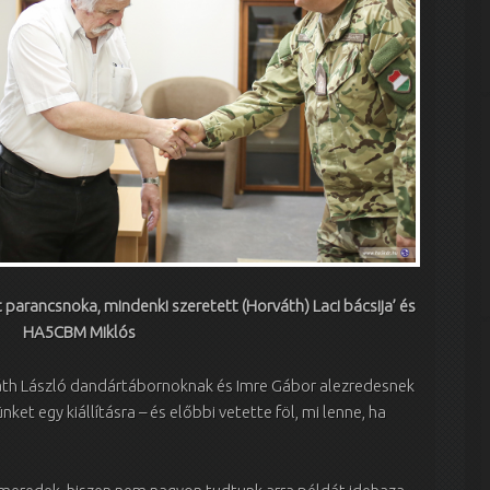
t parancsnoka, mindenki szeretett (Horváth) Laci bácsija’ és
HA5CBM Miklós
áth László dandártábornoknak és Imre Gábor alezredesnek
et egy kiállításra – és előbbi vetette föl, mi lenne, ha