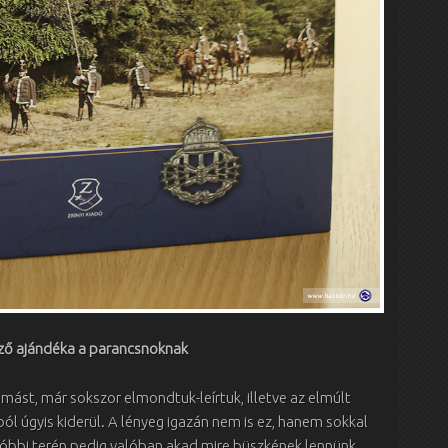
ző ajándéka a parancsnoknak
mást, már sokszor elmondtuk-leírtuk, illetve az elmúlt
ól úgyis kiderül. A lényeg igazán nem is ez, hanem sokkal
óbbi terén pedig valóban akad mire büszkének lennünk.