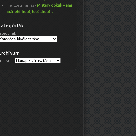
Herczeg Tamás
-
Military doksik – ami
már elérhető, letölthető…
Kategóriák
ategóriák
Archívum
rchívum