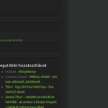
ets by @HA5KDR
Legutóbbi hozzászólások
HG8LYA
-
Hívójelkönyv
Csendes József
-
Military doksik – ami
már elérhető, letölthető…
Tibor
-
Egy 2015-ös Field Day – írta
HA5CLF István
Zentai Tibor -- HA2MN ex HA5JB és
HA5YBB
-
Az ember a hívójel mögött
– HA5AJR Debreczeny Ábel