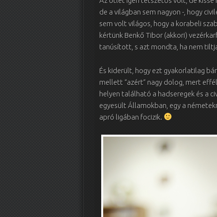
Az ötlet igen tetszetős volt, de kiss
de a világban sem nagyon -, hogy civi
sem volt világos, hogy a korabeli sza
kértünk Benkő Tibor (akkori) vezérka
tanúsított, s azt mondta, ha nem tiltj
És kiderült, hogy ezt gyakorlatilag 
mellett “azért” nagy dolog, mert eff
helyen található a hadseregek és a civ
egyesült Államokban, egy a németekn
apró ligában focizik.