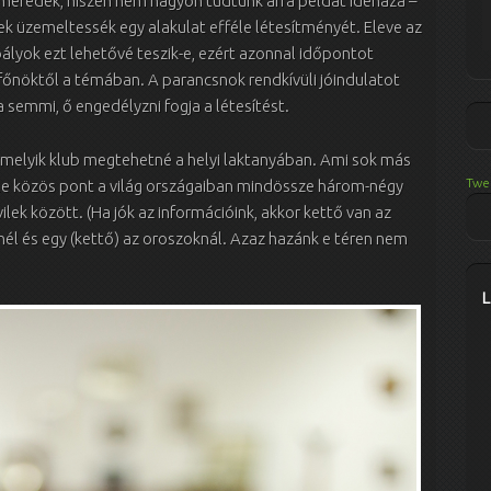
é meredek, hiszen nem nagyon tudtunk arra példát idehaza –
lek üzemeltessék egy alakulat efféle létesítményét. Eleve az
bályok ezt lehetővé teszik-e, ezért azonnal időpontot
rfőnöktől a témában. A parancsnok rendkívüli jóindulatot
a semmi, ő engedélyzni fogja a létesítést.
bármelyik klub megtehetné a helyi laktanyában. Ami sok más
Twe
éle közös pont a világ országaiban mindössze három-négy
ilek között. (Ha jók az információink, akkor kettő van az
él és egy (kettő) az oroszoknál. Azaz hazánk e téren nem