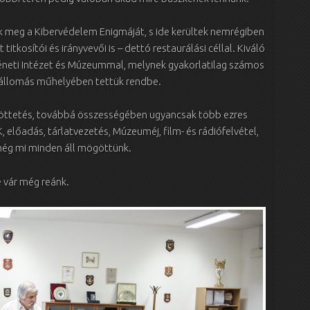
ttuk meg a Kibervédelem Enigmáját, s ide kerültek nemrégiben
itkosítói és irányvevői is – dettó restaurálási céllal. Kiváló
eti Intézet és Múzeummal, melynek gyakorlatilag számos
óállomás műhelyében tettük rendbe.
öttetés, továbbá összességében ugyancsak több ezres
előadás, tárlatvezetés, Múzeuméj, film- és rádiófelvétel,
 még mi minden áll mögöttünk.
 vár még reánk.