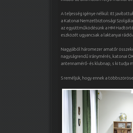
A teljesség igénye nélkül: itt javíto
a Katonai Nemzetbiztonsági Szolgálat t
az együttműködésünk a HM Hadtörtén
eszközét ugyancsak a laktanyai rádi
Nagyjából háromezer amatőr összek
nagyságrendű iránymérés, katonai ÖK, 
antennamérő- és klubnap, s ki tudja
S reméljük, hogy ennek a többszöröse