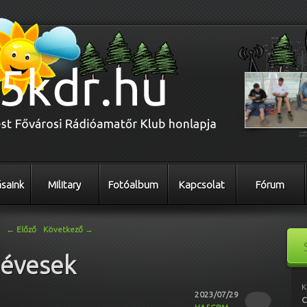
saink
Military
Fotóalbum
Kapcsolat
Fórum
←
Előző
Következő
→
 évesek
K
2023/07/29
C