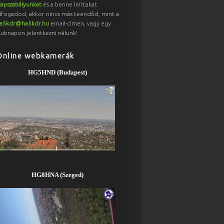
lapszabályunkat
és a benne leírtakat
lfogadod, akkor nincs más teendőd, mint a
a5kdr@ha5kdr.hu
email-címen, vagy egy
lubnapon jelentkezni nálunk!
Online webkamerák