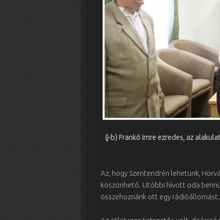
(j-b) Frankó Imre ezredes, az alakula
Az, hogy Szentendrén lehetünk, Horv
köszönhető. Utóbbi hívott oda bennünk
összehoznánk ott egy rádióállomást.