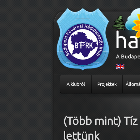
A klubról
Projektek
Állomá
Bejegyzés navigáció
(Több mint) Tíz
lettünk