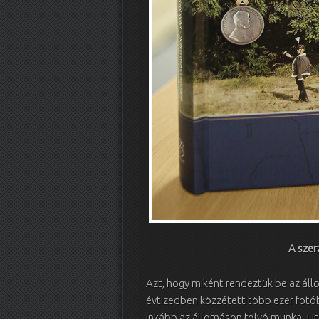
A szer
Azt, hogy miként rendeztük be az állo
évtizedben közzétett több ezer fotób
inkább az állomáson folyó munka. Ut