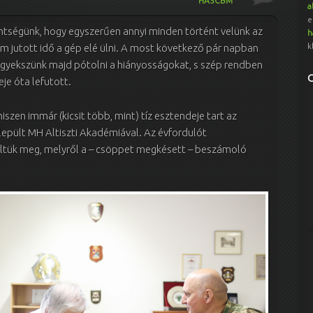
HA5CBM
a
e
ntségünk, hogy egyszerűen annyi minden történt velünk az
h
k
 jutott idő a gép elé ülni. A most következő pár napban
gyekszünk majd pótolni a hiányosságokat, s szép rendben
je óta lefutott.
iszen immár (kicsit több, mint) tíz esztendeje tart az
pült MH Altiszti Akadémiával. Az évfordulót
tük meg, melyről a – csöppet megkésett – beszámoló