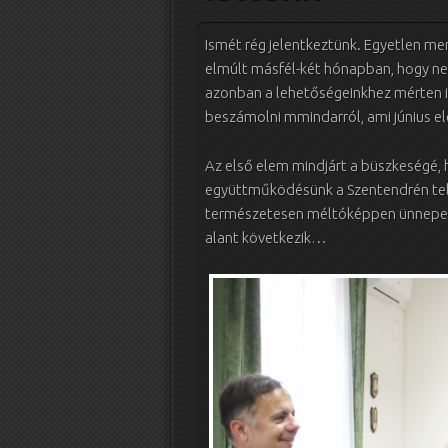
Ismét rég jelentkeztünk. Egyetlen me
elmúlt másfél-két hónapban, hogy nem
azonban a lehetőségeinkhez mérten i
beszámolni mmindarról, ami június ele
Az első elem mindjárt a büszkeségé, h
együttműködésünk a Szentendrén tele
természetesen méltóképpen ünnepel
alant következik…