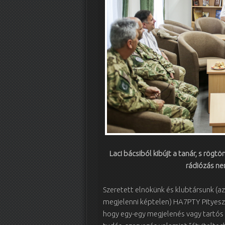
Laci bácsiból kibújt a tanár, s rögt
rádiózás ne
Szeretett elnökünk és klubtársunk (a
megjelenni képtelen) HA7PTY Pityesz
hogy egy-egy megjelenés vagy tartós