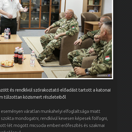
önzött és rendkívül szórakoztató előadást tartott a katonai
m túlzottan közismert részleteiből
z eseményen váratlan munkahelyi elfoglaltsága miatt
 szokta mondogatni, rendkívül kevesen képesek fölfogni,
 ott-lét mögött micsoda emberi erőfeszítés és szakmai