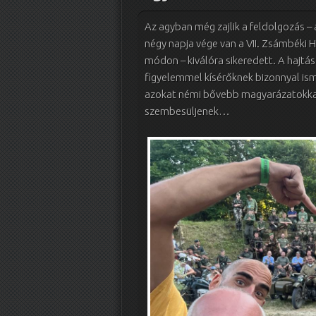
Az agyban még zajlik a feldolgozás – 
négy napja vége van a VII. Zsámbéki H
módon – kiválóra sikeredett. A hajtá
figyelemmel kísérőknek bizonnyal isme
azokat némi bővebb magyarázatokkal 
szembesüljenek…