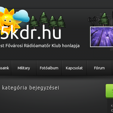
saink
Military
Fotóalbum
Kapcsolat
Fórum
k
kategória bejegyzései
K
C