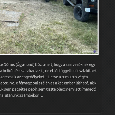
te Döme. (Úgymond) Közismert, hogy a szervezőknek egy
a buliról. Persze akad az is, de ettől függetlenül valakiknek
zerezniük az engedélyeket – illetve a tumultus végén
tet. No, e fényrajz bal szélén az a két ember látható, akik
ük sem pecsétes papír, sem tiszta placc nem lett (maradt)
lna utánunk Zsámbékon…