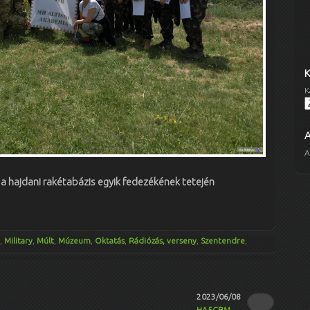
K
A
 hajdani rakétabázis egyik fedezékének tetején
,
Military
,
Múlt
,
Múzeum
,
Oktatás
,
Rádiózás, verseny
,
Szentendre
,
2023/06/08
HA5CBM