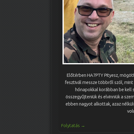
Előtérben HA7PTY Pityesz, mögöt
fesztivál messze többről szól, mint 
hónapokkal korábban be kell s
összegyűjteniük és elvinniük a szeme
ebben nagyot alkottak, azaz nélkül
vo
Folytatás
→