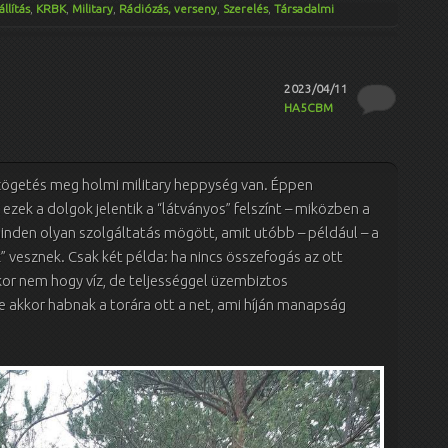
állítás
,
KRBK
,
Military
,
Rádiózás, verseny
,
Szerelés
,
Társadalmi
2023/04/11
HA5CBM
ögetés meg holmi military heppység van. Éppen
ezek a dolgok jelentik a “látványos” felszínt – miközben a
den olyan szolgáltatás mögött, amit utóbb – például – a
vesznek. Csak két példa: ha nincs összefogás az ott
kor nem hogy víz, de teljességgel üzembiztos
e akkor habnak a torára ott a net, ami híján manapság