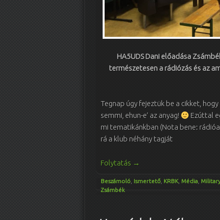
HA5UDS Dani előadása Zsámbéko
természetesen a rádiózás és az a
Tegnap úgy fejeztük be a cikket, hogy
semmi, ehun-e’ az anyag!
Ezúttal e
mi tematikánkban (Nota bene: rádió
rá a klub néhány tagját
Folytatás
→
Beszámoló
,
Ismertető
,
KRBK
,
Média
,
Militar
Zsámbék