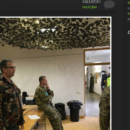
2023/07/31
a
HA5CBM
e
h
k