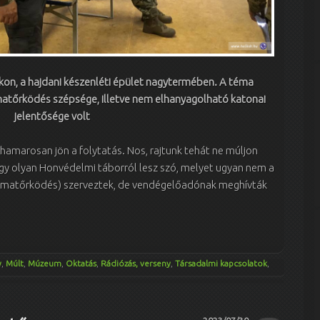
n, a hajdani készenléti épület nagytermében. A téma
matőrködés szépsége, illetve nem elhanyagolható katonai
jelentősége volt
 hamarosan jön a folytatás. Nos, rajtunk tehát ne múljon
gy olyan Honvédelmi táborról lesz szó, melyet ugyan nem a
amatőrködés) szerveztek, de vendégelőadónak meghívták
y
,
Múlt
,
Múzeum
,
Oktatás
,
Rádiózás, verseny
,
Társadalmi kapcsolatok
,