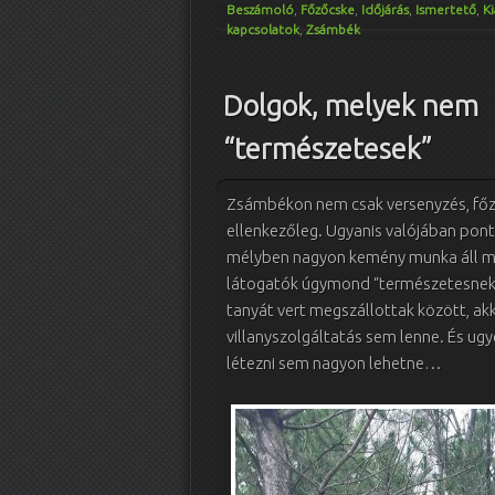
Beszámoló
,
Főzőcske
,
Időjárás
,
Ismertető
,
Ki
kapcsolatok
,
Zsámbék
Dolgok, melyek nem
“természetesek”
Zsámbékon nem csak versenyzés, főz
ellenkezőleg. Ugyanis valójában pont 
mélyben nagyon kemény munka áll min
látogatók úgymond “természetesnek” 
tanyát vert megszállottak között, ak
villanyszolgáltatás sem lenne. És ugy
létezni sem nagyon lehetne…