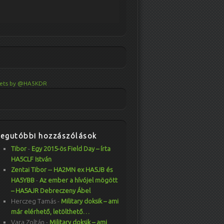
ets by @HA5KDR
Legutóbbi hozzászólások
Tibor
-
Egy 2015-ös Field Day – írta
HA5CLF István
Zentai Tibor -- HA2MN ex HA5JB és
HA5YBB
-
Az ember a hívójel mögött
– HA5AJR Debreczeny Ábel
Herczeg Tamás
-
Military doksik – ami
már elérhető, letölthető…
Vara Zoltán
-
Military doksik – ami