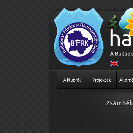
A klubról
Projektek
Állomá
Zsámbé