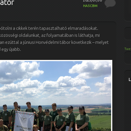
atőr
2023/07/30
HA5CBM
ótolni a cikkek terén tapasztalható elmaradásokat.
közösségi oldalunkat, az folyamatában is láthatja, mi
ban ezúttal a júniusi Honvédelmi tábor következik – melyet
Twe
 egy újabb.