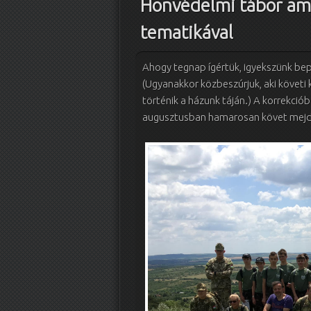
Honvédelmi tábor am
tematikával
Ahogy tegnap ígértük, igyekszünk bep
(Ugyanakkor közbeszúrjuk, aki követi 
történik a házunk táján.) A korrekció
augusztusban hamarosan követ mejd