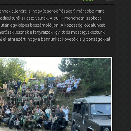
annak ellenére is, hogy (e sorok írásakor) már több mint
adikulturális Fesztiválnak. A buli – mondhatni szokott
s után egy képes beszámoló jön. A közösségi oldalunkat
rősek lesznek a fényrajzok, így itt és most igyekeztünk
ellátni azért, hogy a bennünket követők is újdonságokkal