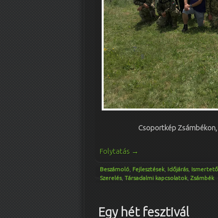
Csoportkép Zsámbékon, a
Folytatás
→
Beszámoló
,
Fejlesztések
,
Időjárás
,
Ismertető
Szerelés
,
Társadalmi kapcsolatok
,
Zsámbék
Egy hét fesztivál