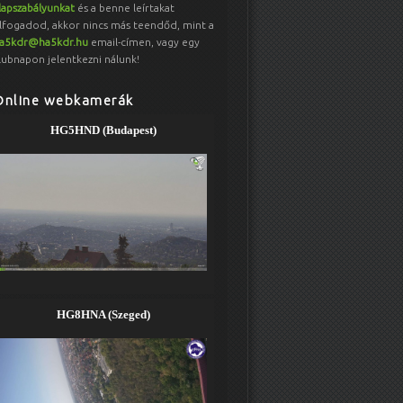
lapszabályunkat
és a benne leírtakat
lfogadod, akkor nincs más teendőd, mint a
a5kdr@ha5kdr.hu
email-címen, vagy egy
lubnapon jelentkezni nálunk!
Online webkamerák