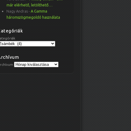
már elérhető, letölthető…
Nagy Andras
-
A Gamma
háromszögmegoldó használata
Kategóriák
ategóriák
Archívum
rchívum