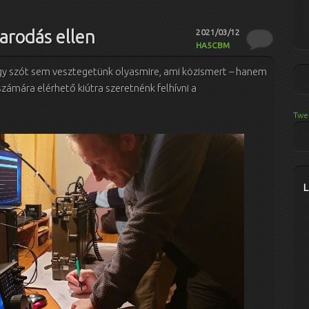
varodás ellen
2021/03/12
HA5CBM
 egy szót sem vesztegetünk olyasmire, ami közismert – hanem
zámára elérhető kiútra szeretnénk felhívni a
Twe