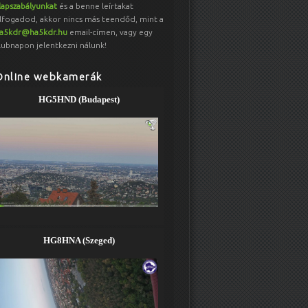
lapszabályunkat
és a benne leírtakat
lfogadod, akkor nincs más teendőd, mint a
a5kdr@ha5kdr.hu
email-címen, vagy egy
lubnapon jelentkezni nálunk!
Online webkamerák