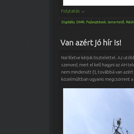
Folytatás
→
Digitális
,
DMR
,
Fejlesztések
,
Ismertető
,
Rádi
Van azért jó hír is!
Na! Illetve kérjük tisztelettel. Az u
szenved, mert el kell hagyni az AH tel
nem mindenütt (!), továbbá van azért
közelmúltban ugyanis megcsörrent 