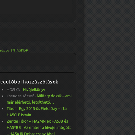
ets by @HA5KDR
Legutóbbi hozzászólások
HG8LYA
-
Hívójelkönyv
Csendes József
-
Military doksik – ami
már elérhető, letölthető…
Tibor
-
Egy 2015-ös Field Day – írta
HA5CLF István
Zentai Tibor -- HA2MN ex HA5JB és
HA5YBB
-
Az ember a hívójel mögött
– HA5AJR Debreczeny Ábel