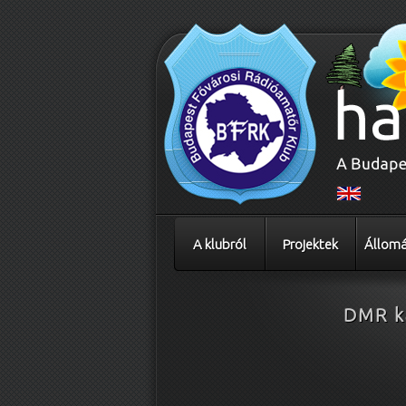
A klubról
Projektek
Állomá
DMR
k