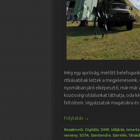
Még egy apróság, mielőtt belefogunk:
ritkásabbak lettek a megjelenéseink.
nyomában járó elképesztő, már-már a 
közösségi oldalunkat láthatja, oda k
feltölteni. Vigyázzatok magatokra és 
Folytatás
→
Beszámoló
,
Digitális
,
DMR
,
Időjárás
,
Ismerte
verseny
,
SOTA
,
Szentendre
,
Szerelés
,
Társad