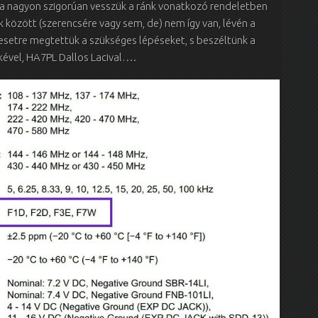
ha nagyon szigorúan vesszük a ránk vonatkozó rendeletben
k között (szerencsére vagy sem, de) nem így van, lévén a
esetre megtettük a szükséges lépéseket, s beszéltünk a
ével, HA7PL Dallos Lacival….