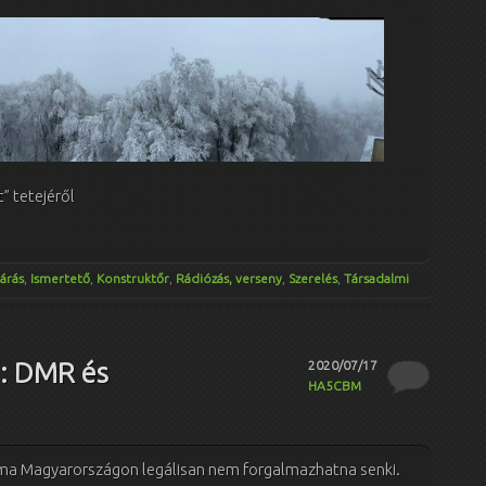
 tetejéről
járás
,
Ismertető
,
Konstruktőr
,
Rádiózás, verseny
,
Szerelés
,
Társadalmi
n: DMR és
2020/07/17
HA5CBM
 Magyarországon legálisan nem forgalmazhatna senki.