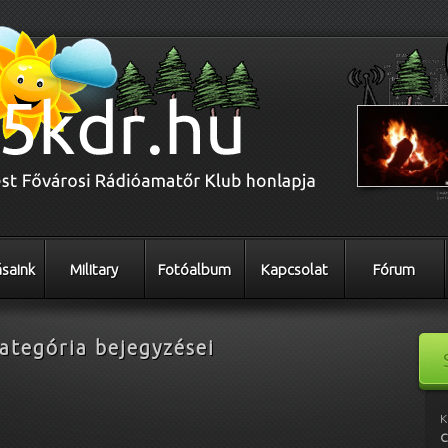
saink
Military
Fotóalbum
Kapcsolat
Fórum
ategória bejegyzései
K
C