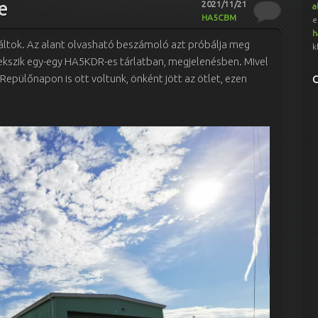
e
2021/11/21
a
HA5CBM
e
h
áltok. Az alant olvasható beszámoló azt próbálja meg
k
ekszik egy-egy HA5KDR-es tárlatban, megjelenésben. Mivel
epülőnapon is ott voltunk, önként jött az ötlet, ezen