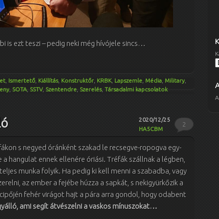
bi is ezt teszi – pedig neki még hívójele sincs…
K
et
,
Ismertető
,
Kiállítás
,
Konstruktőr
,
KRBK
,
Lapszemle
,
Média
,
Military
,
seny
,
SOTA
,
SSTV
,
Szentendre
,
Szerelés
,
Társadalmi kapcsolatok
A
ló
2020/12/25
2
HA5CBM
a fákon s negyed óránként szakad le recsegve-ropogva egy-
 a hangulat ennek ellenére óriási. Tréfák szállnak a légben,
eljes munka folyik. Ha pedig ki kell menni a szabadba, vagy
erelni, az ember a fejébe húzza a sapkát, s nekigyürkőzik a
cipőjén fehér virágot hajt a pára arra gondol, hogy odabent
gyálló, ami segít átvészelni a vaskos mínuszokat…