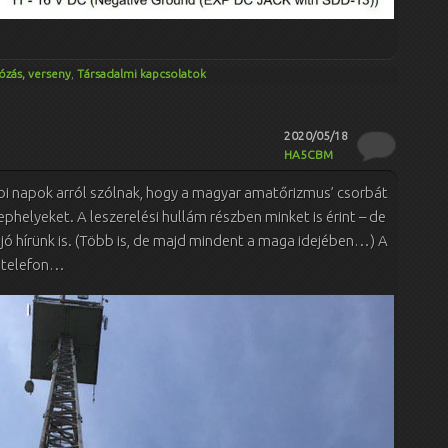
ózás, verseny
,
Társadalmi kapcsolatok
2020/05/18
HA5CBM
tóbbi napok arról szólnak, hogy a magyar amatőrizmus’ csorbát
ephelyeket. A leszerelési hullám részben minket is érint – de
 jó hírünk is. (Több is, de majd mindent a maga idejében…) A
a telefon…