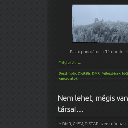
Pazar panoráma a “fémpodeszt”
Folytatás
→
Beszámoló
,
Digitális
,
DMR
,
Fejlesztések
,
Idő
kapcsolatok
Nem lehet, mégis va
társai…
A DMR, C4FM, D-STAR üzemmódban ma