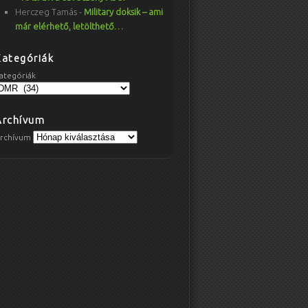
Herczeg Tamás
-
Military doksik – ami
már elérhető, letölthető…
Kategóriák
ategóriák
Archívum
rchívum