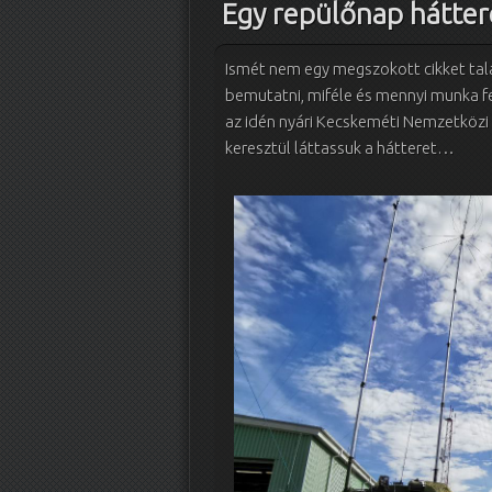
Egy repülőnap hátter
Ismét nem egy megszokott cikket tal
bemutatni, miféle és mennyi munka f
az idén nyári Kecskeméti Nemzetközi R
keresztül láttassuk a hátteret…