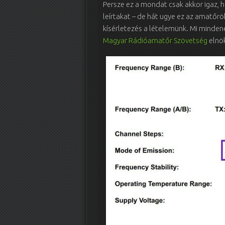
Persze ez a mondat csak akkor igaz, 
leírtakat – de hát ugye ez az amatőrö
kísérletezés a lételemünk. Mi minden
Magyar Rádióamatőr Szövetség
elnök