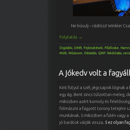
Ne búsulj – rádiózz! Winkler Csa
Folytatás
→
Digitális
,
DMR
,
Fejlesztések
,
Főzőcske
,
Hamn
Múlt
,
Múzeum
,
Oktatás
,
QRP
,
Rádiózás, ver
A jókedv volt a fagyál
Kint fütyül a szél, jégcsapok lógnak 
egy ág. Bent sincs túlzottan meleg, de
miközben azért komoly és felelősségt
fölmászni a fagyott torony tetejére sz
munkának. S miközben a fülén vagy a 
jó barátok várják vissza.
S ez olyan fa