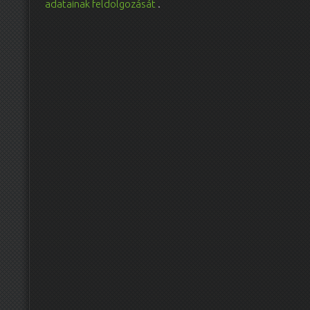
adatainak feldolgozását
.