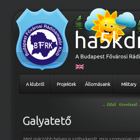
A klubról
Projektek
Állomásaink
Military
Bejegyzés navigáció
←
Előző
Következő
Galyatető
Mint már több helyen is szóba került, mi is szomorúan s