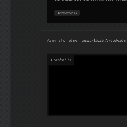
↓
Hozzászólás
Az e-mail címet nem tesszük közzé.
A kötelező 
Hozzászólás