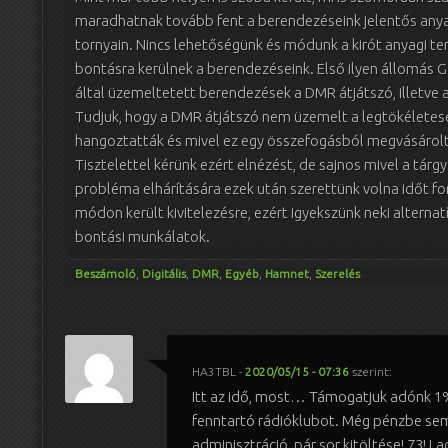
maradhatnak tovább fent a berendezéseink jelentős anyag
tornyain. Nincs lehetőségünk és módunk a kirót anyagi terh
bontásra kerülnek a berendezéseink. Első ilyen állomás Ga
által üzemeltetett berendezések a DMR átjátszó, illetve 
Tudjuk, hogy a DMR átjátszó nem üzemelt a legtökéletese
hangoztatták és mivel ez egy összefogásból megvásárolt á
Tisztelettel kérünk ezért elnézést, de sajnos mivel a tár
probléma elhárítására ezek után szerettünk volna időt fordí
módon került kivitelezésre, ezért igyekszünk neki alternatí
bontási munkálatok.
Beszámoló
,
Digitális
,
DMR
,
Egyéb
,
Hamnet
,
Szerelés
HA3TBL
-
2020/05/15 - 07:36
szerint:
Itt az idő, most… Támogatjuk adónk 1
fenntartó rádióklubot. Még pénzbe sem k
adminisztráció, pár sor kitöltése! 73! L