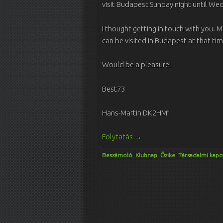
visit Budapest Sunday night until Wedn
I thought getting in touch with you. 
can be visited in Budapest at that ti
Would be a pleasure!
Best73
Hans-Martin DK2HM”
Folytatás
→
Beszámoló
,
Klubnap
,
Őzike
,
Társadalmi kapc