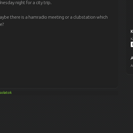
esday night for a city trip.
Maybe there is a hamradio meeting or a clubstation which
me?
K
A
solatok