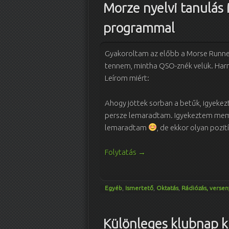
Morze nyelvi tanulás
programmal
Gyakoroltam az előbb a Morse Runner
tennem, mintha QSO-znék velük. Harm
Leírom miért:
Ahogy jöttek sorban a betűk, igyekez
persze lemaradtam. Igyekeztem memor
lemaradtam
, de ekkor olyan pozit
Folytatás
→
Egyéb
,
Ismertető
,
Oktatás
,
Rádiózás, versen
Különleges klubnap k