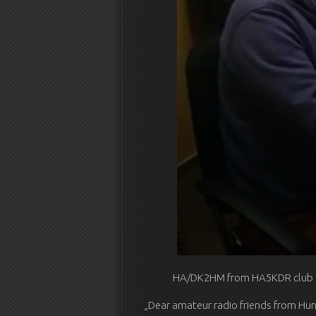
HA/DK2HM from HA5KDR club
„Dear amateur radio friends from Hu