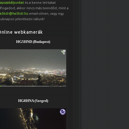
lapszabályunkat
és a benne leírtakat
lfogadod, akkor nincs más teendőd, mint a
a5kdr@ha5kdr.hu
email-címen, vagy egy
lubnapon jelentkezni nálunk!
Online webkamerák