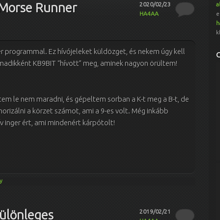
 Morse Runner
2020/02/23
a
HA4AA
e
h
k
 programmal. Ez hívójeleket küldözget, és nekem úgy kell
adikként KB9BIT “hívott” meg, aminek nagyon örültem!
tem le nem maradni, és gépeltem sorban a K-t meg a B-t, de
izálni a körzet számot, ami a 9-es volt. Még inkább
ív inger ért, ami mindenért kárpótolt!
y
ülönleges
2019/02/21