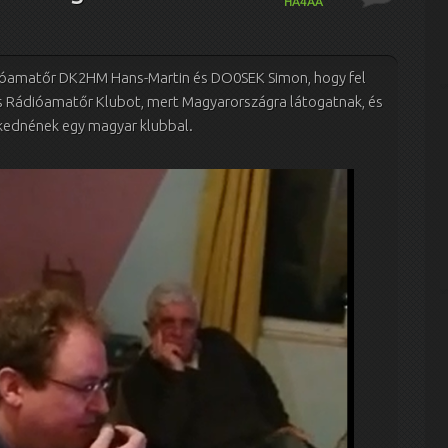
HA4AA
dióamatőr DK2HM Hans-Martin és DO0SEK Simon, hogy fel
s Rádióamatőr Klubot, mert Magyarországra látogatnak, és
kednének egy magyar klubbal.