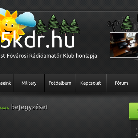
saink
Military
Fotóalbum
Kapcsolat
Fórum
bejegyzései
A4AA
K
C