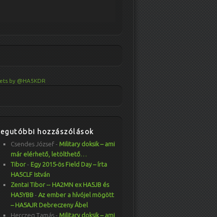
ets by @HA5KDR
Legutóbbi hozzászólások
Csendes József
-
Military doksik – ami
már elérhető, letölthető…
Tibor
-
Egy 2015-ös Field Day – írta
HA5CLF István
Zentai Tibor -- HA2MN ex HA5JB és
HA5YBB
-
Az ember a hívójel mögött
– HA5AJR Debreczeny Ábel
Herczeg Tamás
-
Military doksik – ami