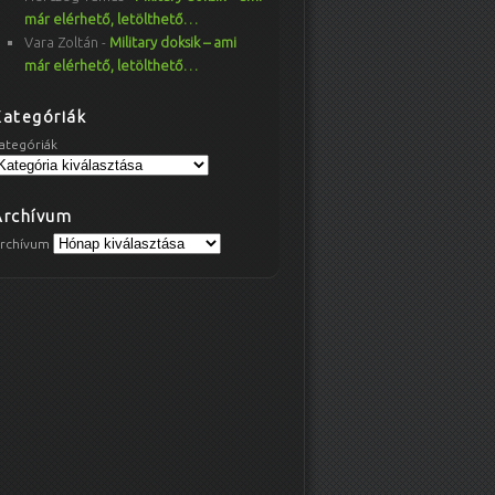
már elérhető, letölthető…
Vara Zoltán
-
Military doksik – ami
már elérhető, letölthető…
Kategóriák
ategóriák
Archívum
rchívum