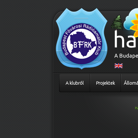
A klubról
Projektek
Állomá
H