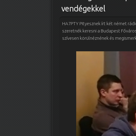
vendégekkel
HA7PTY Pityesznek írt két német rá
szeretnék keresni a Budapest Főváro
szívesen körülnéznének és megismer