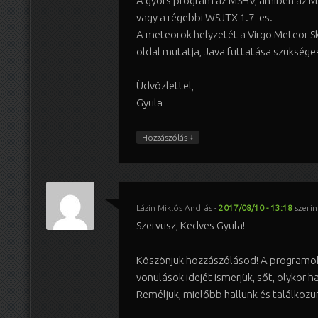
A gyors program az MSHV, amiben az M
vagy a régebbi WSJTX 1.7 -es.
A meteorok helyzetét a Virgo Meteor S
oldal mutatja, Java futtatása szüksége
Üdvözlettel,
Gyula
↓
Hozzászólás
Lázin Miklós András
-
2017/08/10 - 13:18
szerin
Szervusz, Kedves Gyula!
Köszönjük hozzászólásod! A programok
vonulások idejét ismerjük, sőt, olykor ha
Reméljük, mielőbb hallunk és találkozu