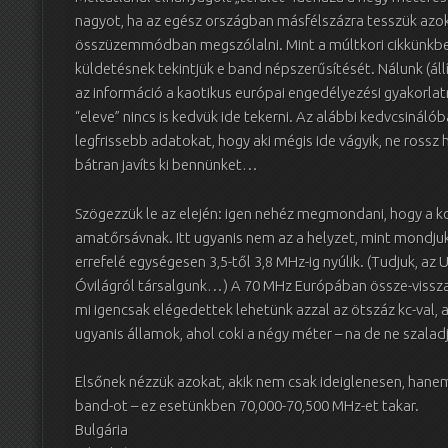
nagyot, ha az egész országban másfélszázra tesszük azok
összüzemmódban megszólalni. Mint a múltkori cikkünkben
küldetésnek tekintjük e band népszerűsítését. Nálunk (áll
az információ a kaotikus európai engedélyezési gyakorlat
“eleve” nincs is kedvük ide tekerni. Az alábbi kedvcsinál
legfrissebb adatokat, hogy aki mégis ide vágyik, ne rossz
bátran javíts ki bennünket…
Szögezzük le az elején: igen nehéz megmondani, hogy a 
amatőrsávnak. Itt ugyanis nem az a helyzet, mint mondju
errefelé egységesen 3,5-től 3,8 MHz-ig nyúlik. (Tudjuk, a
Óvilágról társalgunk…) A 70 MHz Európában össze-vissza l
mi igencsak elégedettek lehetünk azzal az ötszáz kc-val
ugyanis államok, ahol coki a négy méter – na de ne szala
Elsőnek nézzük azokat, akik nem csak ideiglenesen, han
band-ot – ez esetünkben 70,000-70,500 MHz-et takar.
Bulgária