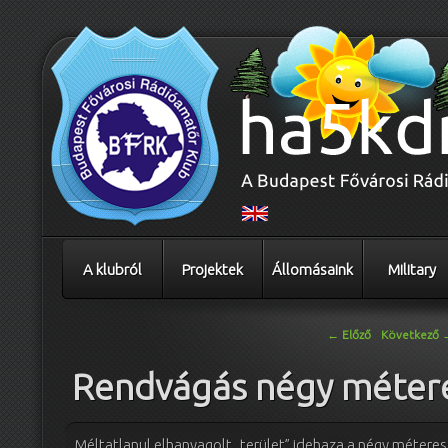
A klubról
Projektek
Állomásaink
Military
Bejegyzés navigáció
←
Előző
Következő
Rendvágás négy méter
Méltatlanul elhanyagolt „terület” idehaza a négy méter