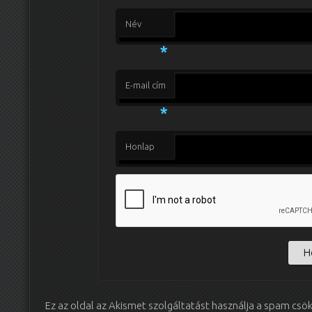
Név
*
E-mail cím
*
Honlap
Ez az oldal az Akismet szolgáltatást használja a spam csö