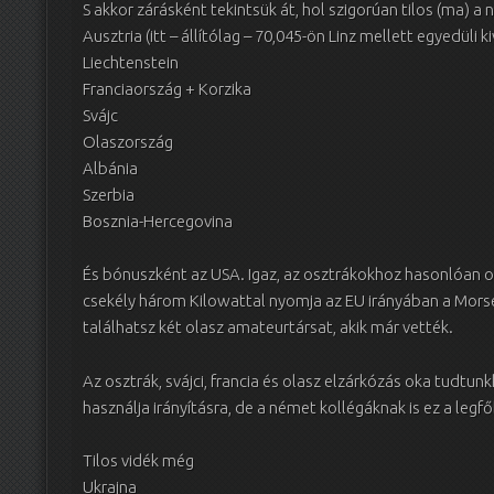
S akkor zárásként tekintsük át, hol szigorúan tilos (ma) a
Ausztria (itt – állítólag – 70,045-ön Linz mellett egyedüli 
Liechtenstein
Franciaország + Korzika
Svájc
Olaszország
Albánia
Szerbia
Bosznia-Hercegovina
És bónuszként az USA. Igaz, az osztrákokhoz hasonlóan ot
csekély három Kilowattal nyomja az EU irányában a Morse 
találhatsz két olasz amateurtársat, akik már vették.
Az osztrák, svájci, francia és olasz elzárkózás oka tudtun
használja irányításra, de a német kollégáknak is ez a leg
Tilos vidék még
Ukrajna