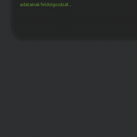
adatainak feldolgozását
.