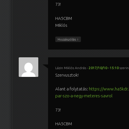
73!
HA5CBM
Miklós
↓
Hozzászólás
Lázin Miklós András
-
2017/10/10 - 15:10
szerin
Szervusztok!
Alant a folytatás:
https://www.ha5kdr.
par-szo-a-negy-meteres-savrol
73!
HA5CBM