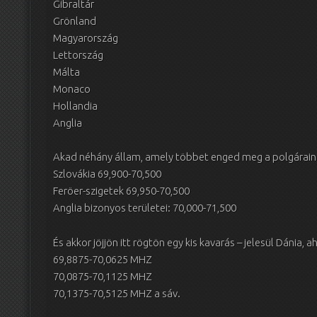
Gibraltár
Grönland
Magyarország
Lettország
Málta
Monaco
Hollandia
Anglia
Akad néhány állam, amely többet enged meg a polgáraina
Szlovákia 69,900-70,500
Feröer-szigetek 69,950-70,500
Anglia bizonyos területei: 70,000-71,500
És akkor jöjjön itt rögtön egy kis kavarás – jelesül Dánia, a
69,8875-70,0625 MHZ
70,0875-70,1125 MHZ
70,1375-70,5125 MHZ a sáv.