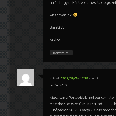
arról, hogy miként érdemes itt dolgozni
Visszavarunk!
Baráti 73!
Miklós
↓
Hozzászólás
vhfswl
-
2017/08/09 - 17:38
szerint:
Szevasztok,
Most van a Perszeidák meteor szkatter
Az ehhez népszerű MSK144 módnak a hi
Európában 50.280, vagy 70.280 megahe