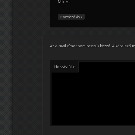
Miklós
↓
Hozzászólás
Az e-mail címet nem tesszük közzé.
A kötelező 
Hozzászólás