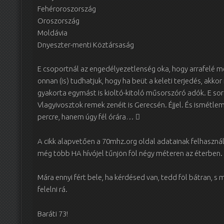
Fehéroroszország
Oroszország
Moldávia
Dnyeszter-menti Köztársaság
E csoportnál az engedélyezetlenség oka, hogy arrafelé m
onnan (is) tudhatjuk, hogy ha beüt a keleti terjedés, akk
gyakorta egymást is kioltó-kitoló műsorszóró adók. E soro
Vlagyivosztok remek zenéit is Gerecsén. Éjjel. És ismétle
percre, hanem úgy fél órára… 
A cikk alapvetően a 70mhz.org oldal adatainak felhaszná
még több HA hívójel tűnjön föl négy méteren az éterben.
Mára ennyi fért bele, ha kérdésed van, tedd föl bátran, s 
felelni rá.
Baráti 73!