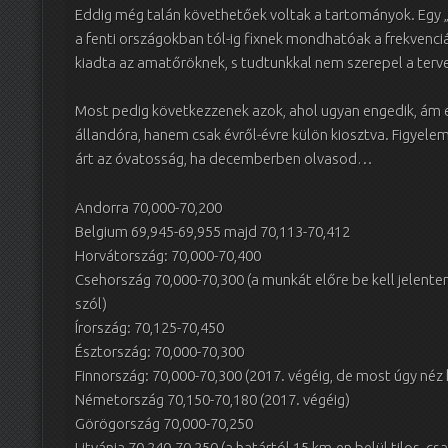
Eddig még talán követhetőek voltak a tartományok. Egy „
a fenti országokban tól-ig fixnek mondhatóak a frekvenc
kiadta az amatőröknek, s tudtunkkal nem szerepel a terv
Most pedig következzenek azok, ahol ugyan engedik, ám e
állandóra, hanem csak évről-évre külön kiosztva. Figyelem
árt az óvatosság, ha decemberben olvasod…
Andorra 70,000-70,200
Belgium 69,945-69,955 majd 70,113-70,412
Horvátország: 70,000-70,400
Csehország 70,000-70,300 (a munkát előre be kell jelenten
szól)
Írország: 70,125-70,450
Észtország: 70,000-70,300
Finnország: 70,000-70,300 (2017. végéig, de most úgy néz 
Németország 70,150-70,180 (2017. végéig)
Görögország 70,000-70,250
Litvánia 70,240-70,250 (a határtól 15 km-en belül tilos, c