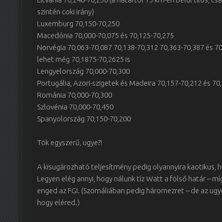
szintén coki irány)
Luxemburg 70,150-70,250
Macedónia 70,000-70,075 és 70,125-70,275
Norvégia 70,063-70,087 70,138-70,312 70,363-70,387 és 7
lehet még 70,1875-70,2625 is
Lengyelország 70,000-70,300
Portugália, Azori-szigetek és Madeira 70,157-70,212 és 70
Románia 70,000-70,300
Szlovénia 70,000-70,450
Spanyolország 70,150-70,200
Tök egyszerű, ugye?!
A kisugározható teljesítmény pedig olyannyira kaotikus, 
Legyen elég annyi, hogy nálunk tíz Watt a fölső határ – 
enged az FGI. (Szomáliában pedig háromezret – de az ugye
hogy eléred.)