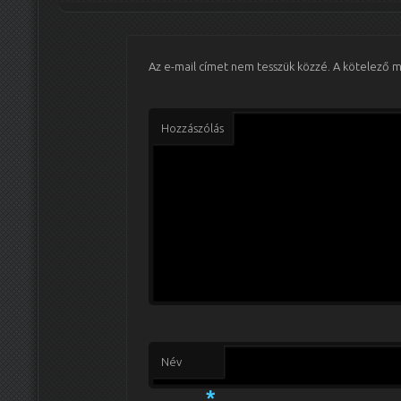
Az e-mail címet nem tesszük közzé.
A kötelező 
Hozzászólás
Név
*