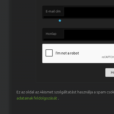
E-mail cím
*
Honlap
Ez az oldal az Akismet szolgáltatást használja a spam csö
adatainak feldolgozását
.