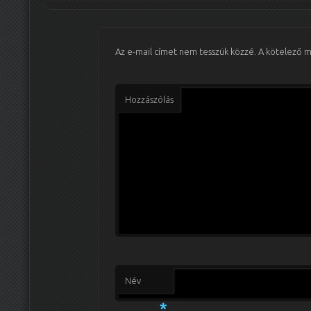
Az e-mail címet nem tesszük közzé.
A kötelező 
Hozzászólás
Név
*