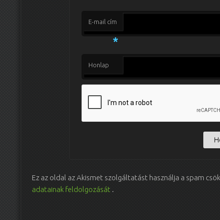
E-mail cím
*
Honlap
Ez az oldal az Akismet szolgáltatást használja a spam csö
adatainak feldolgozását
.