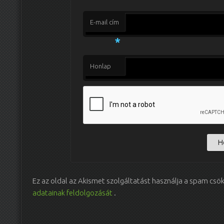
E-mail cím
*
Honlap
Ez az oldal az Akismet szolgáltatást használja a spam csö
adatainak feldolgozását
.