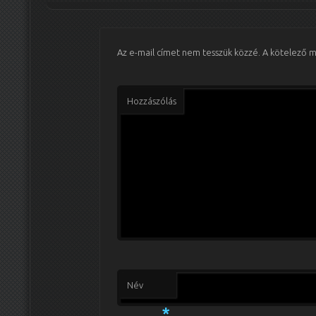
Az e-mail címet nem tesszük közzé.
A kötelező 
Hozzászólás
Név
*