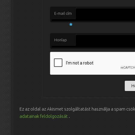
E-mail cím
*
Honlap
Ez az oldal az Akismet szolgáltatást használja a spam csö
adatainak feldolgozását
.