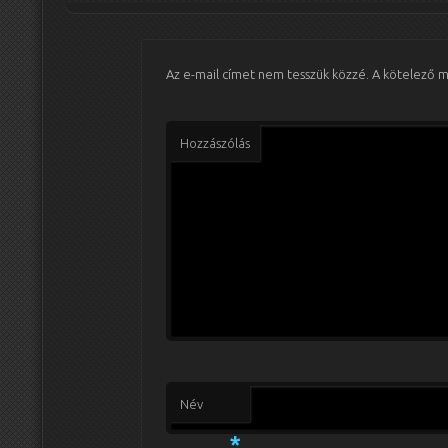
Az e-mail címet nem tesszük közzé.
A kötelező 
Hozzászólás
Név
*