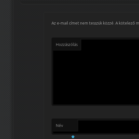
Az e-mail címet nem tesszük közzé.
A kötelező 
Hozzászólás
Név
*