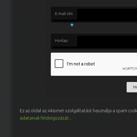
E-mail cím
*
Honlap
Ez az oldal az Akismet szolgáltatást használja a spam csö
adatainak feldolgozását
.