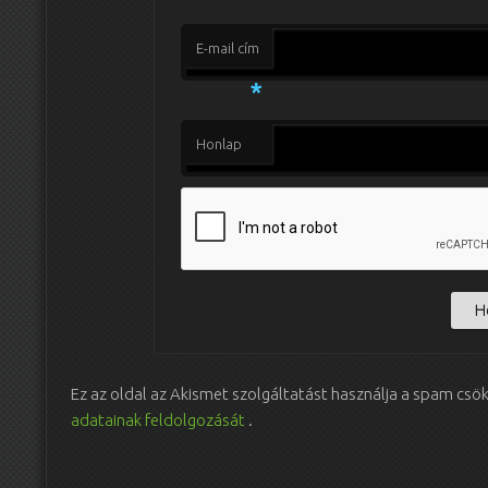
E-mail cím
*
Honlap
Ez az oldal az Akismet szolgáltatást használja a spam csö
adatainak feldolgozását
.