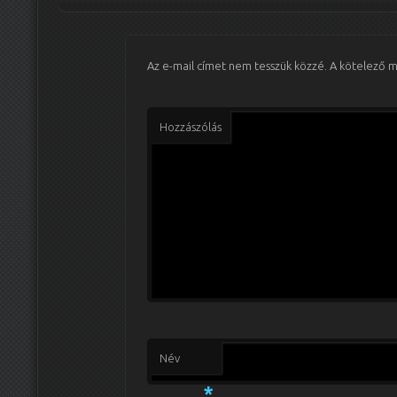
Az e-mail címet nem tesszük közzé.
A kötelező 
Hozzászólás
Név
*