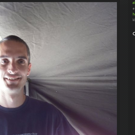
a
e
h
k