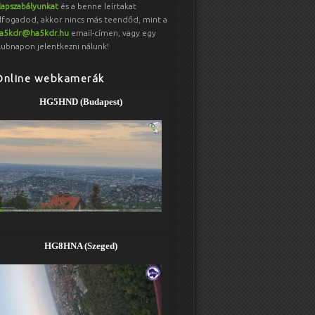
lapszabályunkat
és a benne leírtakat
lfogadod, akkor nincs más teendőd, mint a
a5kdr@ha5kdr.hu
email-címen, vagy egy
lubnapon jelentkezni nálunk!
Online webkamerák