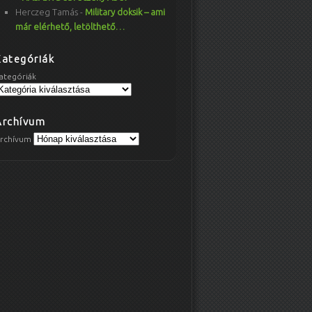
Herczeg Tamás
-
Military doksik – ami
már elérhető, letölthető…
Kategóriák
ategóriák
Archívum
rchívum