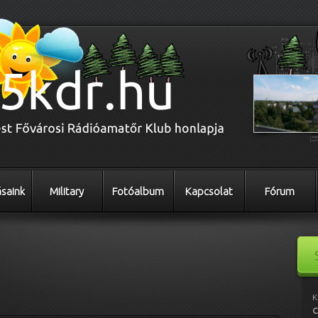
saink
Military
Fotóalbum
Kapcsolat
Fórum
K
C