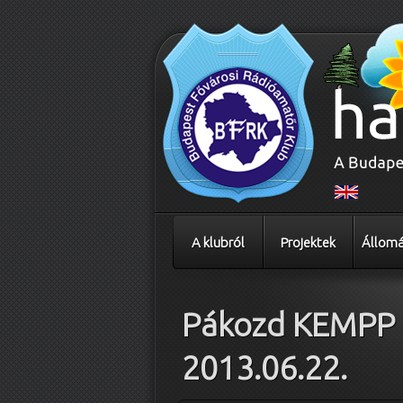
A klubról
Projektek
Állomá
Pákozd KEMPP
2013.06.22.