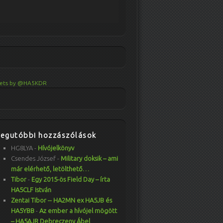
ets by @HA5KDR
Legutóbbi hozzászólások
HG8LYA
-
Hívójelkönyv
Csendes József
-
Military doksik – ami
már elérhető, letölthető…
Tibor
-
Egy 2015-ös Field Day – írta
HA5CLF István
Zentai Tibor -- HA2MN ex HA5JB és
HA5YBB
-
Az ember a hívójel mögött
– HA5AJR Debreczeny Ábel