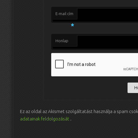
E-mail cím
*
Honlap
Ez az oldal az Akismet szolgáltatást használja a spam csö
adatainak feldolgozását
.