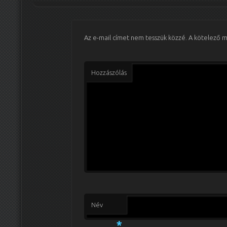
Az e-mail címet nem tesszük közzé.
A kötelező 
Hozzászólás
Név
*