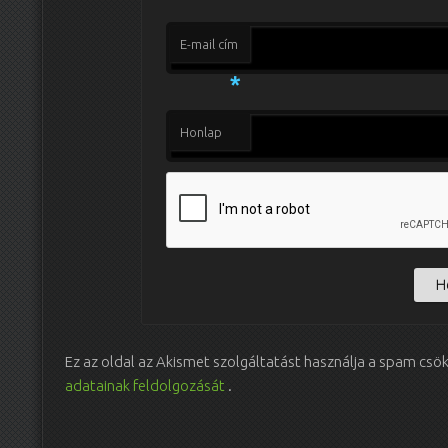
E-mail cím
*
Honlap
Ez az oldal az Akismet szolgáltatást használja a spam csö
adatainak feldolgozását
.