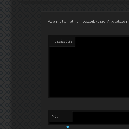
Az e-mail címet nem tesszük közzé.
A kötelező 
Hozzászólás
Név
*