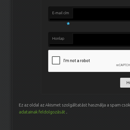
E-mail cím
*
Honlap
Ez az oldal az Akismet szolgáltatást használja a spam csö
adatainak feldolgozását
.