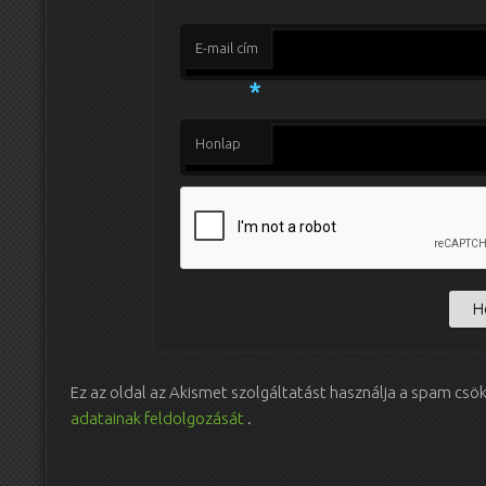
E-mail cím
*
Honlap
Ez az oldal az Akismet szolgáltatást használja a spam csö
adatainak feldolgozását
.