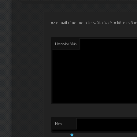
Az e-mail címet nem tesszük közzé.
A kötelező 
Hozzászólás
Név
*