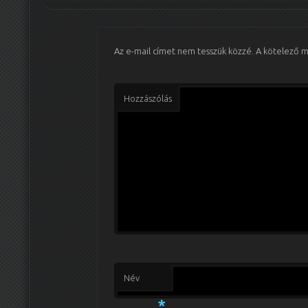
Az e-mail címet nem tesszük közzé.
A kötelező 
Hozzászólás
Név
*