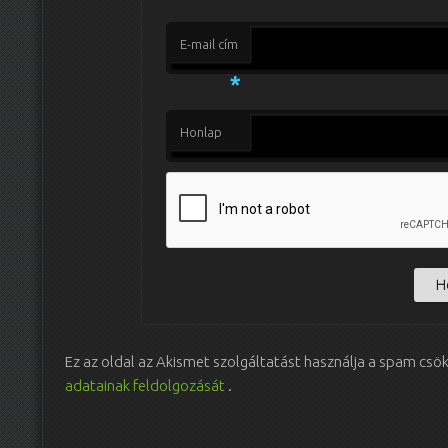
E-mail cím
*
Honlap
Ez az oldal az Akismet szolgáltatást használja a spam csö
adatainak feldolgozását
.