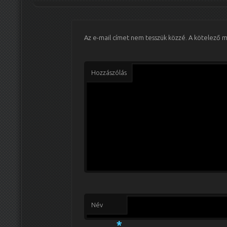
Az e-mail címet nem tesszük közzé.
A kötelező 
Hozzászólás
Név
*