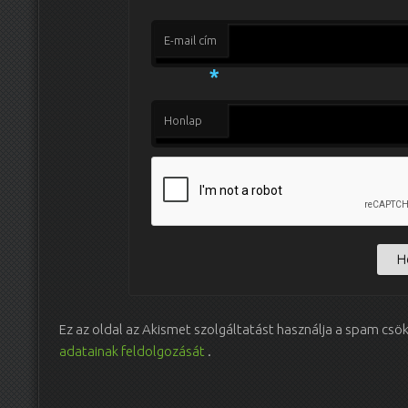
E-mail cím
*
Honlap
Ez az oldal az Akismet szolgáltatást használja a spam csö
adatainak feldolgozását
.