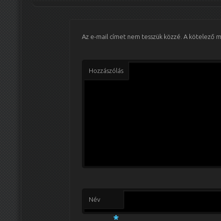
Az e-mail címet nem tesszük közzé.
A kötelező 
Hozzászólás
Név
*