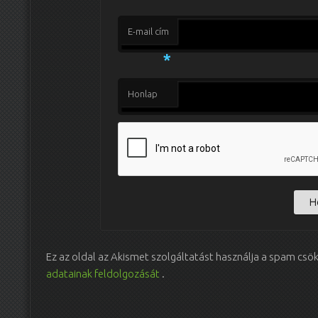
E-mail cím
*
Honlap
Ez az oldal az Akismet szolgáltatást használja a spam csö
adatainak feldolgozását
.