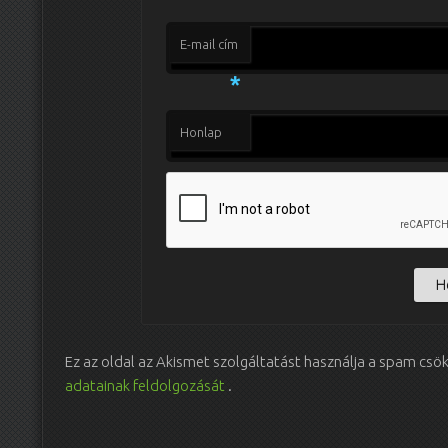
E-mail cím
*
Honlap
Ez az oldal az Akismet szolgáltatást használja a spam csö
adatainak feldolgozását
.