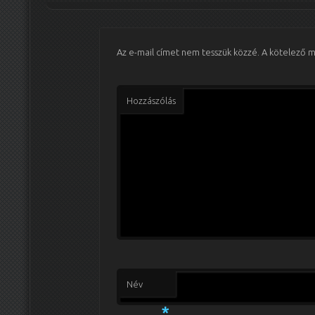
Az e-mail címet nem tesszük közzé.
A kötelező 
Hozzászólás
Név
*