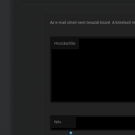
Az e-mail címet nem tesszük közzé.
A kötelező 
Hozzászólás
Név
*