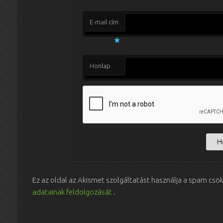
E-mail cím
*
Honlap
Ez az oldal az Akismet szolgáltatást használja a spam csö
adatainak feldolgozását
.