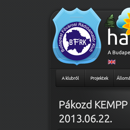
A klubról
Projektek
Állomá
Pákozd KEMPP
2013.06.22.