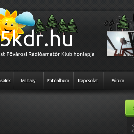
saink
Military
Fotóalbum
Kapcsolat
Fórum
K
C