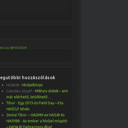
ets by @HA5KDR
Legutóbbi hozzászólások
HG8LYA
-
Hívójelkönyv
Csendes József
-
Military doksik – ami
már elérhető, letölthető…
Tibor
-
Egy 2015-ös Field Day – írta
HA5CLF István
Zentai Tibor -- HA2MN ex HA5JB és
HA5YBB
-
Az ember a hívójel mögött
– HA5AJR Debreczeny Ábel