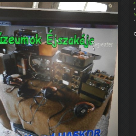
a
e
h
k