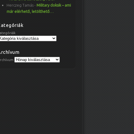
Herczeg Tamás
-
Military doksik – ami
már elérhető, letölthető…
Kategóriák
ategóriák
Archívum
rchívum