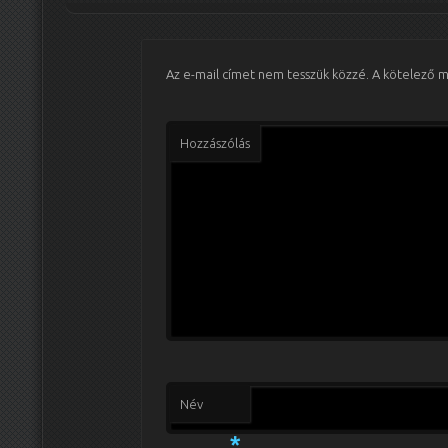
Az e-mail címet nem tesszük közzé.
A kötelező 
Hozzászólás
Név
*