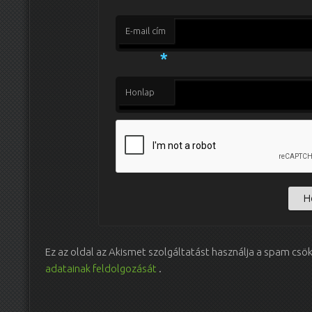
E-mail cím
*
Honlap
Ez az oldal az Akismet szolgáltatást használja a spam csö
adatainak feldolgozását
.