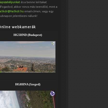
lapszabályunkat
és a benne leírtakat
lfogadod, akkor nincs más teendőd, mint a
a5kdr@ha5kdr.hu
email-címen, vagy egy
lubnapon jelentkezni nálunk!
Online webkamerák