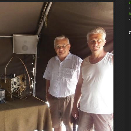
a
e
h
k