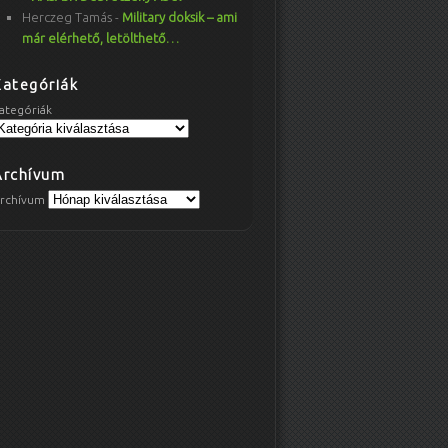
Herczeg Tamás
-
Military doksik – ami
már elérhető, letölthető…
Kategóriák
ategóriák
Archívum
rchívum