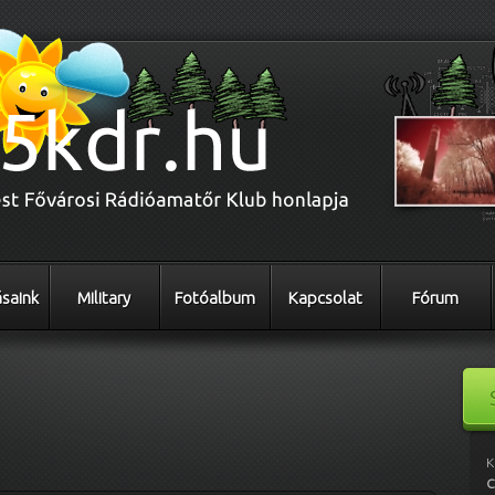
saink
Military
Fotóalbum
Kapcsolat
Fórum
K
C