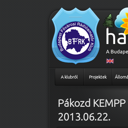
A klubról
Projektek
Állomá
Pákozd KEMPP
2013.06.22.