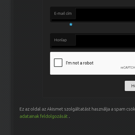
E-mail cím
*
Honlap
Ez az oldal az Akismet szolgáltatást használja a spam csö
adatainak feldolgozását
.