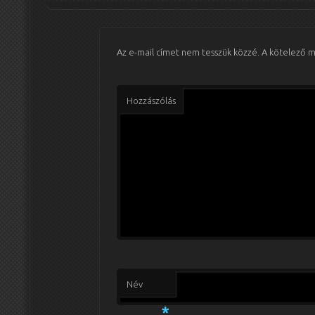
Az e-mail címet nem tesszük közzé.
A kötelező 
Hozzászólás
Név
*