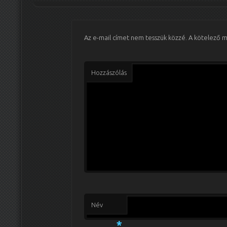
Az e-mail címet nem tesszük közzé.
A kötelező 
Hozzászólás
Név
*