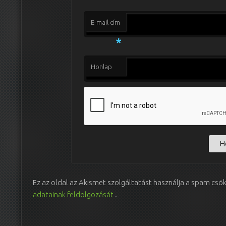
E-mail cím
*
Honlap
Ez az oldal az Akismet szolgáltatást használja a spam csö
adatainak feldolgozását
.