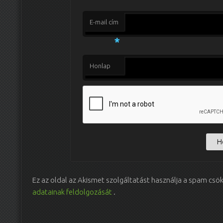
E-mail cím
*
Honlap
Ez az oldal az Akismet szolgáltatást használja a spam csö
adatainak feldolgozását
.