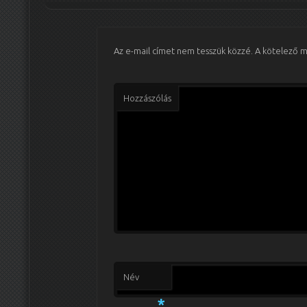
Az e-mail címet nem tesszük közzé.
A kötelező 
Hozzászólás
Név
*