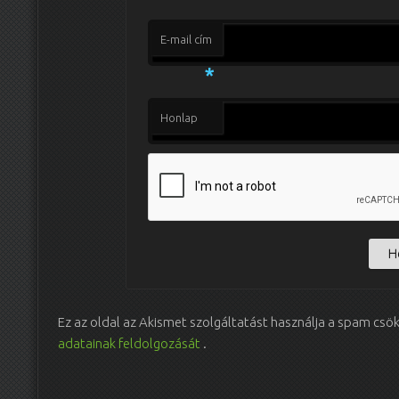
E-mail cím
*
Honlap
Ez az oldal az Akismet szolgáltatást használja a spam csö
adatainak feldolgozását
.