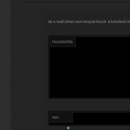
Az e-mail címet nem tesszük közzé.
A kötelező 
Hozzászólás
Név
*