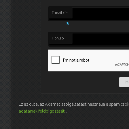
E-mail cím
*
Honlap
Ez az oldal az Akismet szolgáltatást használja a spam csö
adatainak feldolgozását
.