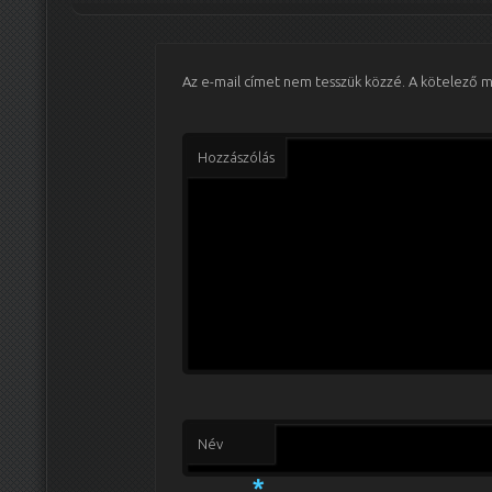
Az e-mail címet nem tesszük közzé.
A kötelező 
Hozzászólás
Név
*