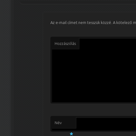
Az e-mail címet nem tesszük közzé.
A kötelező 
Hozzászólás
Név
*