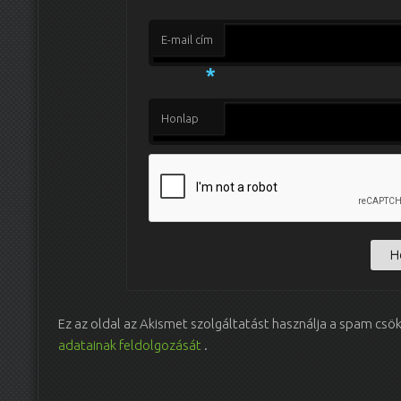
E-mail cím
*
Honlap
Ez az oldal az Akismet szolgáltatást használja a spam csö
adatainak feldolgozását
.