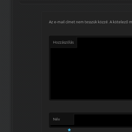
Az e-mail címet nem tesszük közzé.
A kötelező 
Hozzászólás
Név
*