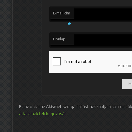
E-mail cím
*
Honlap
Ez az oldal az Akismet szolgáltatást használja a spam csö
adatainak feldolgozását
.