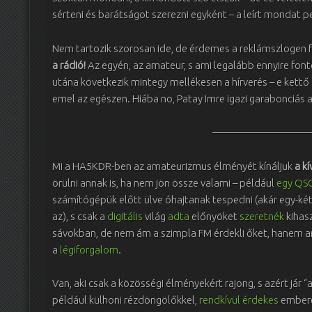
sérteni és barátságot szerezni egyként – a leírt mondat
Nem tartozik szorosan ide, de érdemes a reklámszlogen fol
a rádió!
Az egyén, az amateur, s ami legalább ennyire fon
utána következik mintegy mellékesen a hírverés – e kett
emel az egészen. Hiába no, Patay Imre igazi garabonciás
——————————
Mi a HA5KDR-ben az amateurizmus élményét kínáljuk
a k
örülni annak is, ha nem jön össze valami – például
egy QS
számítógépük előtt ülve óhajtanak tespedni (akár egy-ké
az), s csak a
digitális
világ
adta
előnyöket
szeretnék
kihasz
sávokban, de nem ám a szimpla FM érdekli őket, hanem a
a
légiforgalom
.
Van, aki csak a közösségi élményekért rajong, s azért jár 
például külhoni rézdöngölőkkel,
rendkívül érdekes
embere