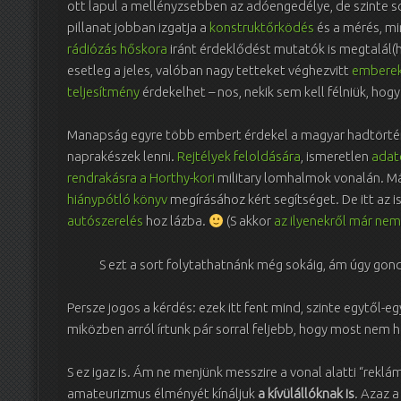
ott lapul a mellényzsebben az adóengedélye, de szinte s
pillanat jobban izgatja a
konstruktőrködés
és a mérés, mi
rádiózás hőskora
iránt érdeklődést mutatók is megtalál(
esetleg a jeles, valóban nagy tetteket véghezvitt
emberek 
teljesítmény
érdekelhet – nos, nekik sem kell félniük, ho
Manapság egyre több embert érdekel a magyar hadtörtén
naprakészek lenni.
Rejtélyek feloldására
, ismeretlen
adat
rendrakásra a Horthy-kori
military lomhalmok vonalán. M
hiánypótló könyv
megírásához kért segítséget. De itt az i
autószerelés
hoz lázba.
(S akkor
az ilyenekről már ne
S ezt a sort folytathatnánk még sokáig, ám úgy gondo
Persze jogos a kérdés: ezek itt fent mind, szinte egytől-
miközben arról írtunk pár sorral feljebb, hogy most nem 
S ez igaz is. Ám ne menjünk messzire a vonal alatti “rekl
amateurizmus élményét kínáljuk
a kívülállóknak
is
. Azaz a