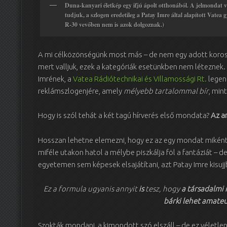
Duna-kanyari életkép egy ifjú ápolt otthonából. A jelmondat 
tudjuk, a szlogen eredetileg a Patay Imre által alapított Vatea g
R-30 vevőben nem is azok dolgoznak.)
A mi célközönségünk most más – de nem egy adott korosz
mert valljuk, ezek a kategóriák esetünkben nem léteznek. 
Imrének, a
Vatea Rádiótechnikai és Villamossági Rt.
legend
reklámszlogenjére, amely
mélyebb tartalommal bír
, min
Hogy is szól tehát a két tagú hírverés első mondata?
Az a
Hosszan lehetne elemezni, hogy ez az egy mondat miként é
miféle utakon hatol a mélybe piszkálja föl a fantáziát – 
egyetemen sem képesek elsajátítani, azt Patay Imre kisujjb
Ez a formula ugyanis annyit
is
tesz, hogy
a társadalmi 
bárki lehet amateu
Szokták mondani, a kimondott szó elszáll – de ez véletlen