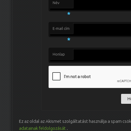
Név
*
E-mail cím
*
Honlap
Ez az oldal az Akismet szolgáltatást használja a spam csö
adatainak feldolgozását
.