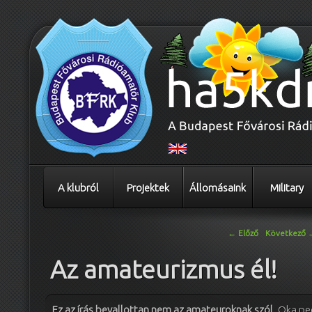
A klubról
Projektek
Állomásaink
Military
Bejegyzés navigáció
←
Előző
Következő
Az amateurizmus él!
Ez az írás bevallottan nem az amateuroknak szól
. Oka pe