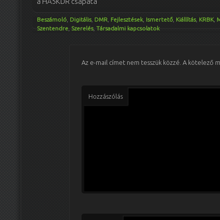
a HA5KDR csapata
Beszámoló
,
Digitális
,
DMR
,
Fejlesztések
,
Ismertető
,
Kiállítás
,
KRBK
,
M
Szentendre
,
Szerelés
,
Társadalmi kapcsolatok
Az e-mail címet nem tesszük közzé.
A kötelező 
Hozzászólás