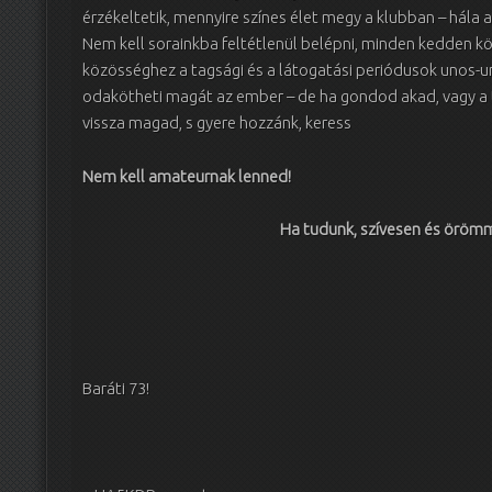
érzékeltetik, mennyire színes élet megy a klubban – hála
Nem kell sorainkba feltétlenül belépni, minden kedden kö
közösséghez a tagsági és a látogatási periódusok unos-un
odakötheti magát az ember – de ha gondod akad, vagy a t
vissza magad, s gyere hozzánk, keress
Nem kell amateurnak lenned!
Ha tudunk, szívesen és örömm
Baráti 73!