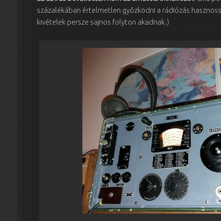
százalékában értelmetlen győzködni a rádiózás hasznoss
kivételek persze sajnos folyton akadnak.)